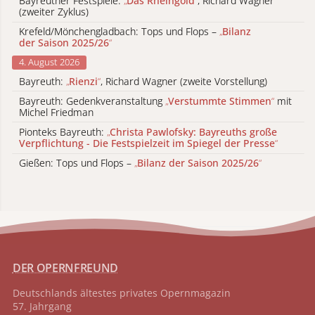
Bayreuther Festspiele:
„
Das Rheingold
“
, Richard Wagner
(zweiter Zyklus)
Krefeld/Mönchengladbach: Tops und Flops –
„
Bilanz
der Saison 2025/26
“
4. August 2026
Bayreuth:
„
Rienzi
“
, Richard Wagner (zweite Vorstellung)
Bayreuth: Gedenkveranstaltung
„
Verstummte Stimmen
“
mit
Michel Friedman
Pionteks Bayreuth:
„
Christa Pawlofsky: Bayreuths große
Verpflichtung - Die Festspielzeit im Spiegel der Presse
“
Gießen: Tops und Flops –
„
Bilanz der Saison 2025/26
“
DER OPERNFREUND
Deutschlands ältestes privates
Opernmagazin
57. Jahrgang