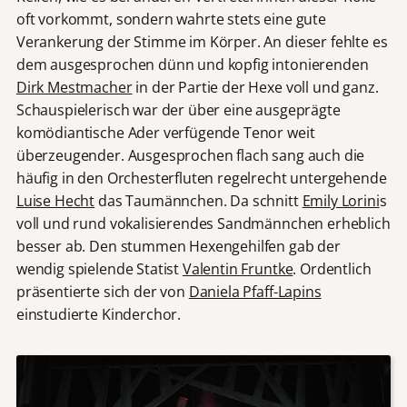
oft vorkommt, sondern wahrte stets eine gute
Verankerung der Stimme im Körper. An dieser fehlte es
dem ausgesprochen dünn und kopfig intonierenden
Dirk Mestmacher
in der Partie der Hexe voll und ganz.
Schauspielerisch war der über eine ausgeprägte
komödiantische Ader verfügende Tenor weit
überzeugender. Ausgesprochen flach sang auch die
häufig in den Orchesterfluten regelrecht untergehende
Luise Hecht
das Taumännchen. Da schnitt
Emily Lorini
s
voll und rund vokalisierendes Sandmännchen erheblich
besser ab. Den stummen Hexengehilfen gab der
wendig spielende Statist
Valentin Fruntke
. Ordentlich
präsentierte sich der von
Daniela Pfaff-Lapins
einstudierte Kinderchor.