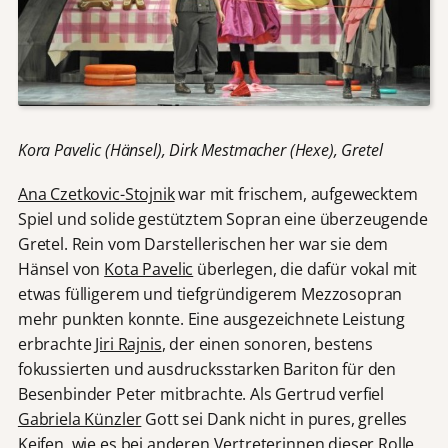
Kora Pavelic (Hänsel), Dirk Mestmacher (Hexe), Gretel
Ana Czetkovic-Stojnik
war mit frischem, aufgewecktem
Spiel und solide gestütztem Sopran eine überzeugende
Gretel. Rein vom Darstellerischen her war sie dem
Hänsel von
Kota Pavelic
überlegen, die dafür vokal mit
etwas fülligerem und tiefgründigerem Mezzosopran
mehr punkten konnte. Eine ausgezeichnete Leistung
erbrachte
Jiri Rajnis
, der einen sonoren, bestens
fokussierten und ausdrucksstarken Bariton für den
Besenbinder Peter mitbrachte. Als Gertrud verfiel
Gabriela Künzler
Gott sei Dank nicht in pures, grelles
Keifen, wie es bei anderen Vertreterinnen dieser Rolle