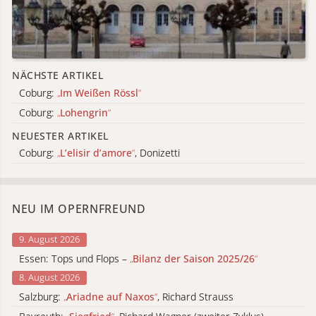
NÄCHSTE ARTIKEL
Coburg:
„
Im Weißen Rössl
“
Coburg:
„
Lohengrin
“
NEUESTER ARTIKEL
Coburg:
„
L’elisir d’amore
“
, Donizetti
NEU IM OPERNFREUND
9. August 2026
Essen: Tops und Flops –
„
Bilanz der Saison 2025/26
“
8. August 2026
Salzburg:
„
Ariadne auf Naxos
“
, Richard Strauss