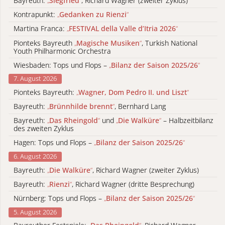
Bayreuth:
„
Siegfried
“
, Richard Wagner (zweiter Zyklus)
Kontrapunkt:
„
Gedanken zu Rienzi
“
Martina Franca:
„
FESTIVAL della Valle d’Itria 2026
“
Pionteks Bayreuth
„
Magische Musiken
“
, Turkish National
Youth Philharmonic Orchestra
Wiesbaden: Tops und Flops –
„
Bilanz der Saison 2025/26
“
7. August 2026
Pionteks Bayreuth:
„
Wagner, Dom Pedro II. und Liszt
“
Bayreuth:
„
Brünnhilde brennt
“
, Bernhard Lang
Bayreuth:
„
Das Rheingold
“
und
„
Die Walküre
“
– Halbzeitbilanz
des zweiten Zyklus
Hagen: Tops und Flops –
„
Bilanz der Saison 2025/26
“
6. August 2026
Bayreuth:
„
Die Walküre
“
, Richard Wagner (zweiter Zyklus)
Bayreuth:
„
Rienzi
“
, Richard Wagner (dritte Besprechung)
Nürnberg: Tops und Flops –
„
Bilanz der Saison 2025/26
“
5. August 2026