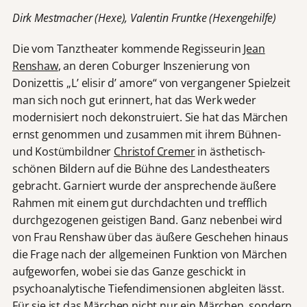
Dirk Mestmacher (Hexe), Valentin Fruntke (Hexengehilfe)
Die vom Tanztheater kommende Regisseurin
Jean
Renshaw
, an deren Coburger Inszenierung von
Donizettis „L’ elisir d’ amore“ von vergangener Spielzeit
man sich noch gut erinnert, hat das Werk weder
modernisiert noch dekonstruiert. Sie hat das Märchen
ernst genommen und zusammen mit ihrem Bühnen-
und Kostümbildner
Christof Cremer
in ästhetisch-
schönen Bildern auf die Bühne des Landestheaters
gebracht. Garniert wurde der ansprechende äußere
Rahmen mit einem gut durchdachten und trefflich
durchgezogenen geistigen Band. Ganz nebenbei wird
von Frau Renshaw über das äußere Geschehen hinaus
die Frage nach der allgemeinen Funktion von Märchen
aufgeworfen, wobei sie das Ganze geschickt in
psychoanalytische Tiefendimensionen abgleiten lässt.
Für sie ist das Märchen nicht nur ein Märchen, sondern