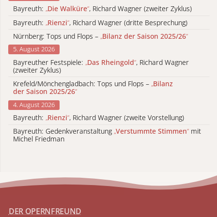
Bayreuth:
„
Die Walküre
“
, Richard Wagner (zweiter Zyklus)
Bayreuth:
„
Rienzi
“
, Richard Wagner (dritte Besprechung)
Nürnberg: Tops und Flops –
„
Bilanz der Saison 2025/26
“
5. August 2026
Bayreuther Festspiele:
„
Das Rheingold
“
, Richard Wagner
(zweiter Zyklus)
Krefeld/Mönchengladbach: Tops und Flops –
„
Bilanz
der Saison 2025/26
“
4. August 2026
Bayreuth:
„
Rienzi
“
, Richard Wagner (zweite Vorstellung)
Bayreuth: Gedenkveranstaltung
„
Verstummte Stimmen
“
mit
Michel Friedman
DER OPERNFREUND