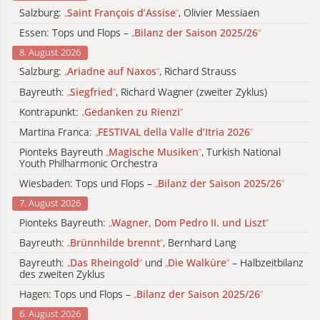
Salzburg:
„
Saint François d’Assise
“
, Olivier Messiaen
Essen: Tops und Flops –
„
Bilanz der Saison 2025/26
“
8. August 2026
Salzburg:
„
Ariadne auf Naxos
“
, Richard Strauss
Bayreuth:
„
Siegfried
“
, Richard Wagner (zweiter Zyklus)
Kontrapunkt:
„
Gedanken zu Rienzi
“
Martina Franca:
„
FESTIVAL della Valle d’Itria 2026
“
Pionteks Bayreuth
„
Magische Musiken
“
, Turkish National
Youth Philharmonic Orchestra
Wiesbaden: Tops und Flops –
„
Bilanz der Saison 2025/26
“
7. August 2026
Pionteks Bayreuth:
„
Wagner, Dom Pedro II. und Liszt
“
Bayreuth:
„
Brünnhilde brennt
“
, Bernhard Lang
Bayreuth:
„
Das Rheingold
“
und
„
Die Walküre
“
– Halbzeitbilanz
des zweiten Zyklus
Hagen: Tops und Flops –
„
Bilanz der Saison 2025/26
“
6. August 2026