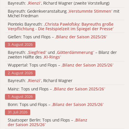
Bayreuth:
„
Rienzi
“
, Richard Wagner (zweite Vorstellung)
Bayreuth: Gedenkveranstaltung
„
Verstummte Stimmen
“
mit
Michel Friedman
Pionteks Bayreuth:
„
Christa Pawlofsky: Bayreuths große
Verpflichtung - Die Festspielzeit im Spiegel der Presse
“
Gießen: Tops und Flops –
„
Bilanz der Saison 2025/26
“
3. August 2026
Bayreuth:
„
Siegfried
“
und
„
Götterdämmerung
“
– Bilanz der
zweiten Hälfte des
„
KI-Rings
“
Wuppertal: Tops und Flops –
„
Bilanz der Saison 2025/26
“
2. August 2026
Bayreuth:
„
Rienzi
“
, Richard Wagner
Mainz: Tops und Flops –
„
Bilanz der Saison 2025/26
“
1. August 2026
Bonn: Tops und Flops –
„
Bilanz der Saison 2025/26
“
31. Juli 2026
Staatsoper Berlin: Tops und Flops –
„
Bilanz
der Saison 2025/26
“