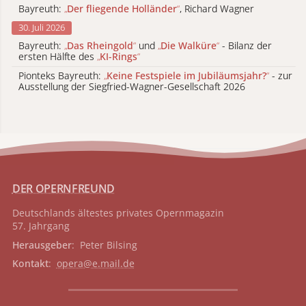
Bayreuth:
„
Der fliegende Holländer
“
, Richard Wagner
30. Juli 2026
Bayreuth:
„
Das Rheingold
“
und
„
Die Walküre
“
- Bilanz der
ersten Hälfte des
„
KI-Rings
“
Pionteks Bayreuth:
„
Keine Festspiele im Jubiläumsjahr?
“
- zur
Ausstellung der Siegfried-Wagner-Gesellschaft 2026
DER OPERNFREUND
Deutschlands ältestes privates
Opernmagazin
57. Jahrgang
Herausgeber
: Peter Bilsing
Kontakt
:
opera@e.mail.de