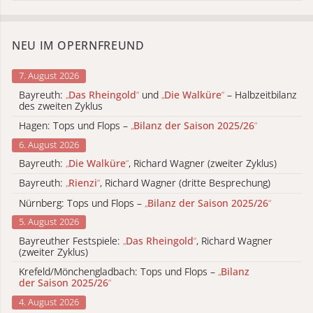
NEU IM OPERNFREUND
7. August 2026
Bayreuth:
„
Das Rheingold
“
und
„
Die Walküre
“
– Halbzeitbilanz
des zweiten Zyklus
Hagen: Tops und Flops –
„
Bilanz der Saison 2025/26
“
6. August 2026
Bayreuth:
„
Die Walküre
“
, Richard Wagner (zweiter Zyklus)
Bayreuth:
„
Rienzi
“
, Richard Wagner (dritte Besprechung)
Nürnberg: Tops und Flops –
„
Bilanz der Saison 2025/26
“
5. August 2026
Bayreuther Festspiele:
„
Das Rheingold
“
, Richard Wagner
(zweiter Zyklus)
Krefeld/Mönchengladbach: Tops und Flops –
„
Bilanz
der Saison 2025/26
“
4. August 2026