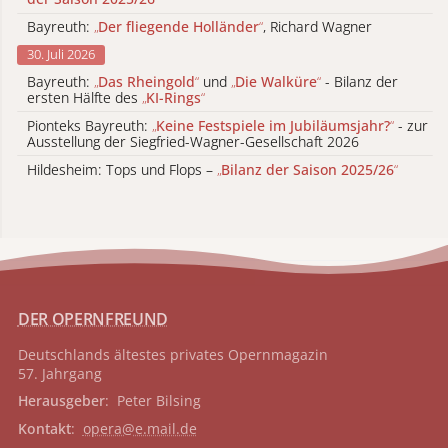
Bayreuth:
„
Der fliegende Holländer
“
, Richard Wagner
30. Juli 2026
Bayreuth:
„
Das Rheingold
“
und
„
Die Walküre
“
- Bilanz der
ersten Hälfte des
„
KI-Rings
“
Pionteks Bayreuth:
„
Keine Festspiele im Jubiläumsjahr?
“
- zur
Ausstellung der Siegfried-Wagner-Gesellschaft 2026
Hildesheim: Tops und Flops –
„
Bilanz der Saison 2025/26
“
DER OPERNFREUND
Deutschlands ältestes privates
Opernmagazin
57. Jahrgang
Herausgeber
: Peter Bilsing
Kontakt
:
opera@e.mail.de