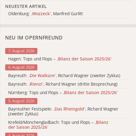
NEUESTER ARTIKEL
Oldenburg:
„
Wozzeck
“
, Manfred Gurlitt
NEU IM OPERNFREUND
7. August 2026
Hagen: Tops und Flops –
„
Bilanz der Saison 2025/26
“
6. August 2026
Bayreuth:
„
Die Walküre
“
, Richard Wagner (zweiter Zyklus)
Bayreuth:
„
Rienzi
“
, Richard Wagner (dritte Besprechung)
Nürnberg: Tops und Flops –
„
Bilanz der Saison 2025/26
“
5. August 2026
Bayreuther Festspiele:
„
Das Rheingold
“
, Richard Wagner
(zweiter Zyklus)
Krefeld/Mönchengladbach: Tops und Flops –
„
Bilanz
der Saison 2025/26
“
4. August 2026