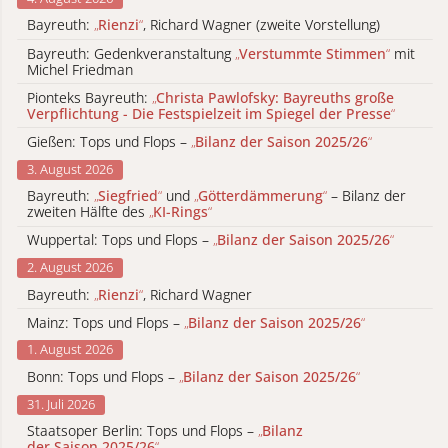
Bayreuth:
„
Rienzi
“
, Richard Wagner (zweite Vorstellung)
Bayreuth: Gedenkveranstaltung
„
Verstummte Stimmen
“
mit
Michel Friedman
Pionteks Bayreuth:
„
Christa Pawlofsky: Bayreuths große
Verpflichtung - Die Festspielzeit im Spiegel der Presse
“
Gießen: Tops und Flops –
„
Bilanz der Saison 2025/26
“
3. August 2026
Bayreuth:
„
Siegfried
“
und
„
Götterdämmerung
“
– Bilanz der
zweiten Hälfte des
„
KI-Rings
“
Wuppertal: Tops und Flops –
„
Bilanz der Saison 2025/26
“
2. August 2026
Bayreuth:
„
Rienzi
“
, Richard Wagner
Mainz: Tops und Flops –
„
Bilanz der Saison 2025/26
“
1. August 2026
Bonn: Tops und Flops –
„
Bilanz der Saison 2025/26
“
31. Juli 2026
Staatsoper Berlin: Tops und Flops –
„
Bilanz
der Saison 2025/26
“