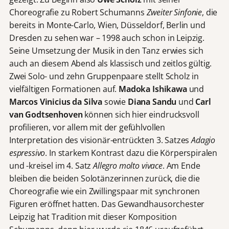
Choreografie zu Robert Schumanns
Zweiter Sinfonie
, die
bereits in Monte-Carlo, Wien, Düsseldorf, Berlin und
Dresden zu sehen war – 1998 auch schon in Leipzig.
Seine Umsetzung der Musik in den Tanz erwies sich
auch an diesem Abend als klassisch und zeitlos gültig.
Zwei Solo- und zehn Gruppenpaare stellt Scholz in
vielfältigen Formationen auf.
Madoka
Ishikawa
und
Marcos Vinicius da Silva
sowie
Diana Sandu
und
Carl
van Godtsenhoven
können sich hier eindrucksvoll
profilieren, vor allem mit der gefühlvollen
Interpretation des visionär-entrückten 3. Satzes
Adagio
espressivo
. In starkem Kontrast dazu die Körperspiralen
und -kreisel im 4. Satz
Allegro
molto vivace
. Am Ende
bleiben die beiden Solotänzerinnen zurück, die die
Choreografie wie ein Zwillingspaar mit synchronen
Figuren eröffnet hatten. Das Gewandhausorchester
Leipzig hat Tradition mit dieser Komposition