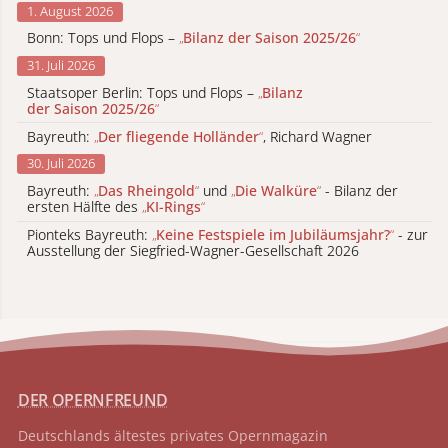
1. August 2026
Bonn: Tops und Flops –
„
Bilanz der Saison 2025/26
“
31. Juli 2026
Staatsoper Berlin: Tops und Flops –
„
Bilanz
der Saison 2025/26
“
Bayreuth:
„
Der fliegende Holländer
“
, Richard Wagner
30. Juli 2026
Bayreuth:
„
Das Rheingold
“
und
„
Die Walküre
“
- Bilanz der
ersten Hälfte des
„
KI-Rings
“
Pionteks Bayreuth:
„
Keine Festspiele im Jubiläumsjahr?
“
- zur
Ausstellung der Siegfried-Wagner-Gesellschaft 2026
DER OPERNFREUND
Deutschlands ältestes privates
Opernmagazin