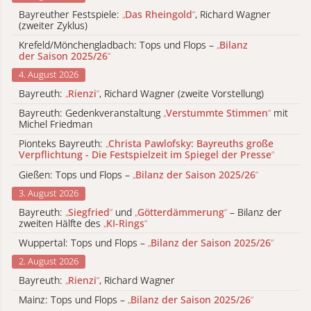
Bayreuther Festspiele:
„
Das Rheingold
“
, Richard Wagner
(zweiter Zyklus)
Krefeld/Mönchengladbach: Tops und Flops –
„
Bilanz
der Saison 2025/26
“
4. August 2026
Bayreuth:
„
Rienzi
“
, Richard Wagner (zweite Vorstellung)
Bayreuth: Gedenkveranstaltung
„
Verstummte Stimmen
“
mit
Michel Friedman
Pionteks Bayreuth:
„
Christa Pawlofsky: Bayreuths große
Verpflichtung - Die Festspielzeit im Spiegel der Presse
“
Gießen: Tops und Flops –
„
Bilanz der Saison 2025/26
“
3. August 2026
Bayreuth:
„
Siegfried
“
und
„
Götterdämmerung
“
– Bilanz der
zweiten Hälfte des
„
KI-Rings
“
Wuppertal: Tops und Flops –
„
Bilanz der Saison 2025/26
“
2. August 2026
Bayreuth:
„
Rienzi
“
, Richard Wagner
Mainz: Tops und Flops –
„
Bilanz der Saison 2025/26
“