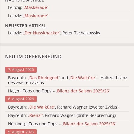
Leipzig:
„
Maskerade
“
Leipzig:
„
Maskarade
“
NEUESTER ARTIKEL
Leipzig:
„
Der Nussknacker
“
, Peter Tschaikowsky
NEU IM OPERNFREUND
7. August 2026
Bayreuth:
„
Das Rheingold
“
und
„
Die Walküre
“
– Halbzeitbilanz
des zweiten Zyklus
Hagen: Tops und Flops –
„
Bilanz der Saison 2025/26
“
6. August 2026
Bayreuth:
„
Die Walküre
“
, Richard Wagner (zweiter Zyklus)
Bayreuth:
„
Rienzi
“
, Richard Wagner (dritte Besprechung)
Nürnberg: Tops und Flops –
„
Bilanz der Saison 2025/26
“
5. August 2026