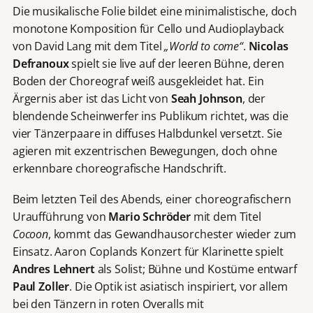
Die musikalische Folie bildet eine minimalistische, doch
monotone Komposition für Cello und Audioplayback
von David Lang mit dem Titel
„World to come“
.
Nicolas
Defranoux
spielt sie live auf der leeren Bühne, deren
Boden der Choreograf weiß ausgekleidet hat. Ein
Ärgernis aber ist das Licht von
Seah Johnson
, der
blendende Scheinwerfer ins Publikum richtet, was die
vier Tänzerpaare in diffuses Halbdunkel versetzt. Sie
agieren mit exzentrischen Bewegungen, doch ohne
erkennbare choreografische Handschrift.
Beim letzten Teil des Abends, einer choreografischern
Uraufführung von
Mario Schröder
mit dem Titel
Cocoon
, kommt das Gewandhausorchester wieder zum
Einsatz. Aaron Coplands Konzert für Klarinette spielt
Andres Lehnert
als Solist; Bühne und Kostüme entwarf
Paul Zoller
. Die Optik ist asiatisch inspiriert, vor allem
bei den Tänzern in roten Overalls mit