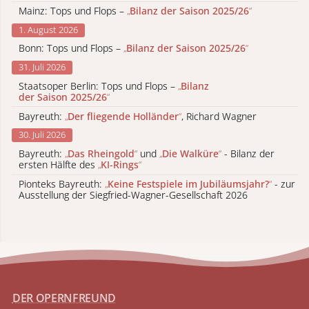
Mainz: Tops und Flops –
„
Bilanz der Saison 2025/26
“
1. August 2026
Bonn: Tops und Flops –
„
Bilanz der Saison 2025/26
“
31. Juli 2026
Staatsoper Berlin: Tops und Flops –
„
Bilanz
der Saison 2025/26
“
Bayreuth:
„
Der fliegende Holländer
“
, Richard Wagner
30. Juli 2026
Bayreuth:
„
Das Rheingold
“
und
„
Die Walküre
“
- Bilanz der
ersten Hälfte des
„
KI-Rings
“
Pionteks Bayreuth:
„
Keine Festspiele im Jubiläumsjahr?
“
- zur
Ausstellung der Siegfried-Wagner-Gesellschaft 2026
DER OPERNFREUND