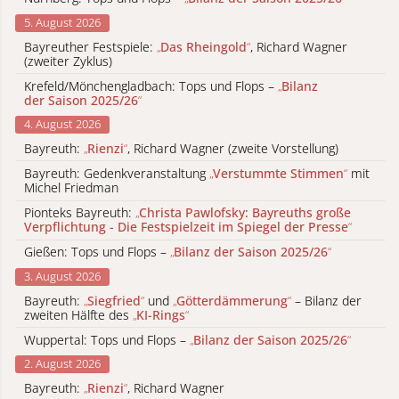
5. August 2026
Bayreuther Festspiele:
„
Das Rheingold
“
, Richard Wagner
(zweiter Zyklus)
Krefeld/Mönchengladbach: Tops und Flops –
„
Bilanz
der Saison 2025/26
“
4. August 2026
Bayreuth:
„
Rienzi
“
, Richard Wagner (zweite Vorstellung)
Bayreuth: Gedenkveranstaltung
„
Verstummte Stimmen
“
mit
Michel Friedman
Pionteks Bayreuth:
„
Christa Pawlofsky: Bayreuths große
Verpflichtung - Die Festspielzeit im Spiegel der Presse
“
Gießen: Tops und Flops –
„
Bilanz der Saison 2025/26
“
3. August 2026
Bayreuth:
„
Siegfried
“
und
„
Götterdämmerung
“
– Bilanz der
zweiten Hälfte des
„
KI-Rings
“
Wuppertal: Tops und Flops –
„
Bilanz der Saison 2025/26
“
2. August 2026
Bayreuth:
„
Rienzi
“
, Richard Wagner