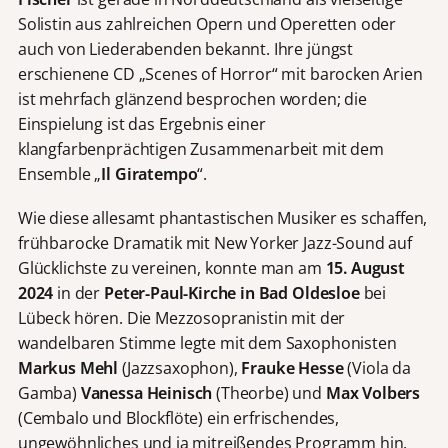
Solistin aus zahlreichen Opern und Operetten oder
auch von Liederabenden bekannt. Ihre jüngst
erschienene CD „Scenes of Horror“ mit barocken Arien
ist mehrfach glänzend besprochen worden; die
Einspielung ist das Ergebnis einer
klangfarbenprächtigen Zusammenarbeit mit dem
Ensemble „
Il Giratempo
“.
Wie diese allesamt phantastischen Musiker es schaffen,
frühbarocke Dramatik mit New Yorker Jazz-Sound auf
Glücklichste zu vereinen, konnte man am
15. August
2024
in der
Peter-Paul-Kirche in Bad Oldesloe
bei
Lübeck hören. Die Mezzosopranistin mit der
wandelbaren Stimme legte mit dem Saxophonisten
Markus Mehl
(Jazzsaxophon),
Frauke Hesse
(Viola da
Gamba)
Vanessa Heinisch
(Theorbe) und
Max Volbers
(Cembalo und Blockflöte) ein erfrischendes,
ungewöhnliches und ja mitreißendes Programm hin.