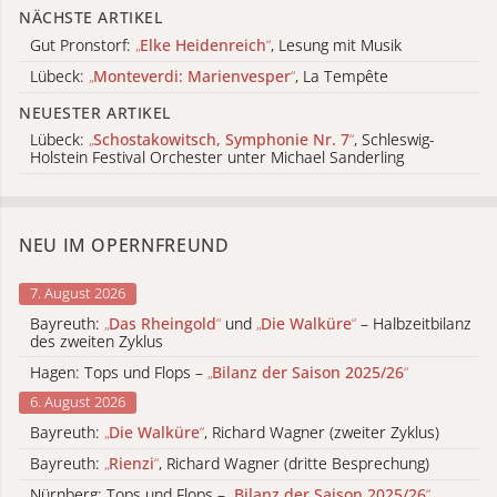
NÄCHSTE ARTIKEL
Gut Pronstorf:
„
Elke Heidenreich
“
, Lesung mit Musik
Lübeck:
„
Monteverdi: Marienvesper
“
, La Tempête
NEUESTER ARTIKEL
Lübeck:
„
Schostakowitsch, Symphonie Nr. 7
“
, Schleswig-
Holstein Festival Orchester unter Michael Sanderling
NEU IM OPERNFREUND
7. August 2026
Bayreuth:
„
Das Rheingold
“
und
„
Die Walküre
“
– Halbzeitbilanz
des zweiten Zyklus
Hagen: Tops und Flops –
„
Bilanz der Saison 2025/26
“
6. August 2026
Bayreuth:
„
Die Walküre
“
, Richard Wagner (zweiter Zyklus)
Bayreuth:
„
Rienzi
“
, Richard Wagner (dritte Besprechung)
Nürnberg: Tops und Flops –
„
Bilanz der Saison 2025/26
“