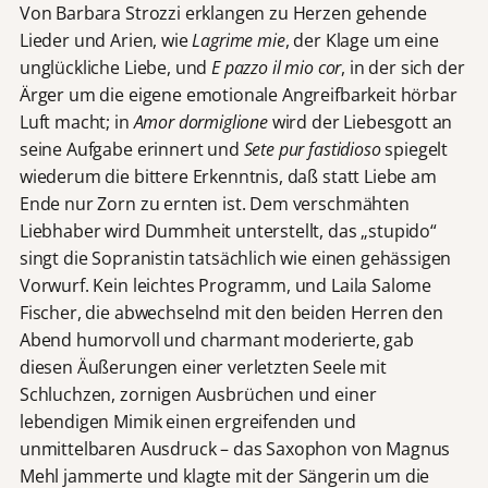
Von Barbara Strozzi erklangen zu Herzen gehende
Lieder und Arien, wie
Lagrime mie
, der Klage um eine
unglückliche Liebe, und
E pazzo il mio cor
, in der sich der
Ärger um die eigene emotionale Angreifbarkeit hörbar
Luft macht; in
Amor dormiglione
wird der Liebesgott an
seine Aufgabe erinnert und
Sete pur fastidioso
spiegelt
wiederum die bittere Erkenntnis, daß statt Liebe am
Ende nur Zorn zu ernten ist. Dem verschmähten
Liebhaber wird Dummheit unterstellt, das „stupido“
singt die Sopranistin tatsächlich wie einen gehässigen
Vorwurf. Kein leichtes Programm, und Laila Salome
Fischer, die abwechselnd mit den beiden Herren den
Abend humorvoll und charmant moderierte, gab
diesen Äußerungen einer verletzten Seele mit
Schluchzen, zornigen Ausbrüchen und einer
lebendigen Mimik einen ergreifenden und
unmittelbaren Ausdruck – das Saxophon von Magnus
Mehl jammerte und klagte mit der Sängerin um die