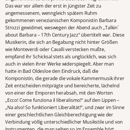
Das war vor allem der erst in jüngster Zeit zu
angemessenem, wenngleich spätem Ruhm
gekommenen venezianischen Komponistin Barbara
Strozzi gewidmet, weswegen der Abend auch „Talkin´
about Barbara – 17th Century Jazz“ übertitelt war. Diese
Musikerin, die sich an Begabung nicht hinter Größen
wie Monteverdi oder Cavalli verstecken mußte,
empfand ihr Schicksal stets als unglücklich, was sich
auch in vielen ihrer Werke widerspiegelt. Aber man
hatte in Bad Oldesloe den Eindruck, daß die
Komponistin, die gerade die vokale Kammermusik ihrer
Zeit entscheiden mitprägte und bereicherte, lächelnd
von einer der Emporen herabsah, mit den Worten
„Ecco! Come funziona il liberalismo!“ auf den Lippen –
„Na also! So funktioniert Liberalität!“, und zwar im Sinne
einer geschlechtlichen Gleichberechtigung wie der
Verbindung völlig unterschiedlicher Musikstile und von
Instrumenten, die man selten so im Ensemble hört.