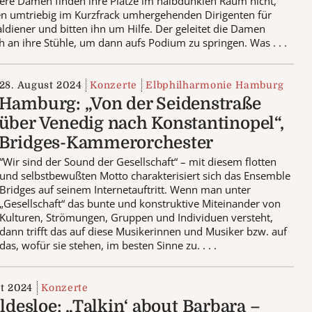
ltere Damen finden ihre Plätze im halbdunklen Raum nicht,
en umtriebig im Kurzfrack umhergehenden Dirigenten für
ldiener und bitten ihn um Hilfe. Der geleitet die Damen
h an ihre Stühle, um dann aufs Podium zu springen. Was . . .
28. August 2024
Konzerte
Elbphilharmonie Hamburg
Hamburg: „Von der Seidenstraße
über Venedig nach Konstantinopel“,
Bridges-Kammerorchester
“Wir sind der Sound der Gesellschaft“ – mit diesem flotten
und selbstbewußten Motto charakterisiert sich das Ensemble
Bridges auf seinem Internetauftritt. Wenn man unter
„Gesellschaft“ das bunte und konstruktive Miteinander von
Kulturen, Strömungen, Gruppen und Individuen versteht,
dann trifft das auf diese Musikerinnen und Musiker bzw. auf
das, wofür sie stehen, im besten Sinne zu. . . .
st 2024
Konzerte
ldesloe: „Talkin‘ about Barbara –