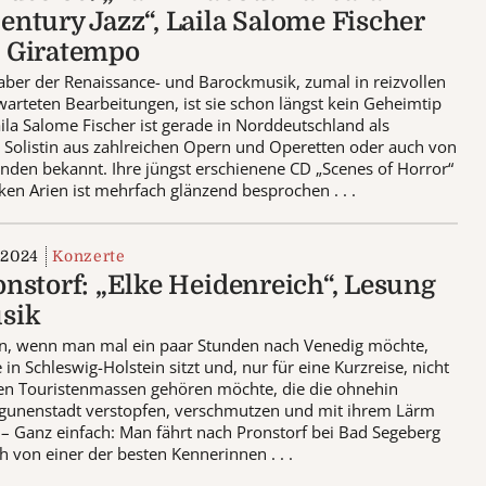
Century Jazz“, Laila Salome Fischer
l Giratempo
aber der Renaissance- und Barockmusik, zumal in reizvollen
arteten Bearbeitungen, ist sie schon längst kein Geheimtip
ila Salome Fischer ist gerade in Norddeutschland als
ge Solistin aus zahlreichen Opern und Operetten oder auch von
nden bekannt. Ihre jüngst erschienene CD „Scenes of Horror“
ken Arien ist mehrfach glänzend besprochen . . .
 2024
Konzerte
onstorf: „Elke Heidenreich“, Lesung
sik
n, wenn man mal ein paar Stunden nach Venedig möchte,
in Schleswig-Holstein sitzt und, nur für eine Kurzreise, nicht
ten Touristenmassen gehören möchte, die die ohnehin
agunenstadt verstopfen, verschmutzen und mit ihrem Lärm
 – Ganz einfach: Man fährt nach Pronstorf bei Bad Segeberg
ch von einer der besten Kennerinnen . . .