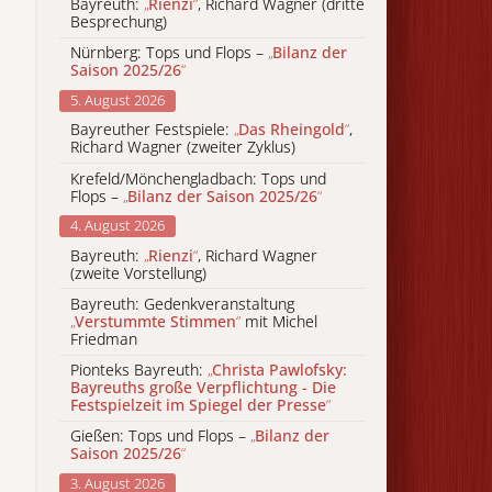
Bayreuth:
„
Rienzi
“
, Richard Wagner (dritte
Besprechung)
Nürnberg: Tops und Flops –
„
Bilanz der
Saison 2025/26
“
5. August 2026
Bayreuther Festspiele:
„
Das Rheingold
“
,
Richard Wagner (zweiter Zyklus)
Krefeld/Mönchengladbach: Tops und
Flops –
„
Bilanz der Saison 2025/26
“
4. August 2026
Bayreuth:
„
Rienzi
“
, Richard Wagner
(zweite Vorstellung)
Bayreuth: Gedenkveranstaltung
„
Verstummte Stimmen
“
mit Michel
Friedman
Pionteks Bayreuth:
„
Christa Pawlofsky:
Bayreuths große Verpflichtung - Die
Festspielzeit im Spiegel der Presse
“
Gießen: Tops und Flops –
„
Bilanz der
Saison 2025/26
“
3. August 2026