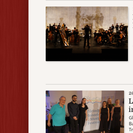
2
L
i
Gl
Ba
Tr