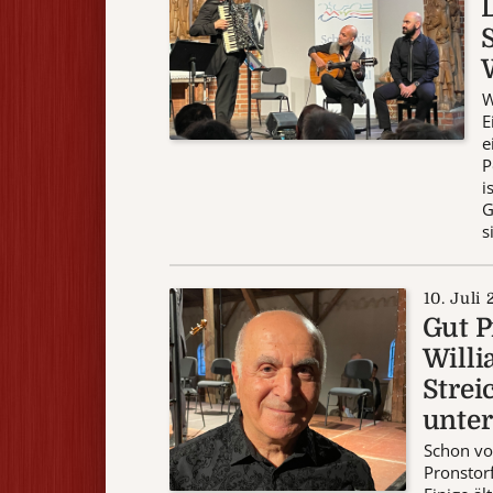
D
W
E
e
P
i
G
s
10. Juli
Gut P
Willi
Strei
unter
Schon vo
Pronstor