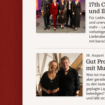
17th 
und I
Für Liebh
und unerw
mehr – La
vielseiti
Liederabe
mit baroc
16. August
Gut Pr
mit Mu
Was tut ma
aber gerade 
zu den lau
geplagte L
beleidigen?
und läßt si