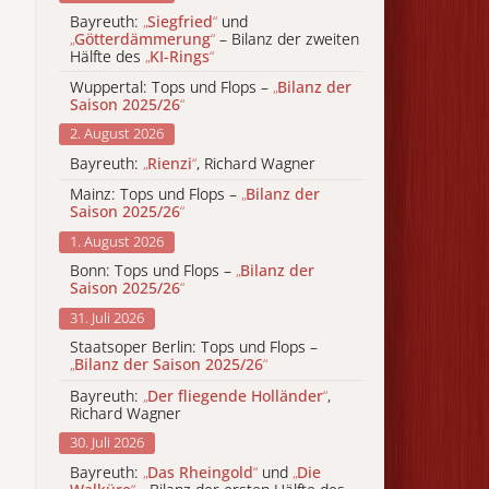
Bayreuth:
„
Siegfried
“
und
„
Götterdämmerung
“
– Bilanz der zweiten
Hälfte des
„
KI-Rings
“
Wuppertal: Tops und Flops –
„
Bilanz der
Saison 2025/26
“
2. August 2026
Bayreuth:
„
Rienzi
“
, Richard Wagner
Mainz: Tops und Flops –
„
Bilanz der
Saison 2025/26
“
1. August 2026
Bonn: Tops und Flops –
„
Bilanz der
Saison 2025/26
“
31. Juli 2026
Staatsoper Berlin: Tops und Flops –
„
Bilanz der Saison 2025/26
“
Bayreuth:
„
Der fliegende Holländer
“
,
Richard Wagner
30. Juli 2026
Bayreuth:
„
Das Rheingold
“
und
„
Die