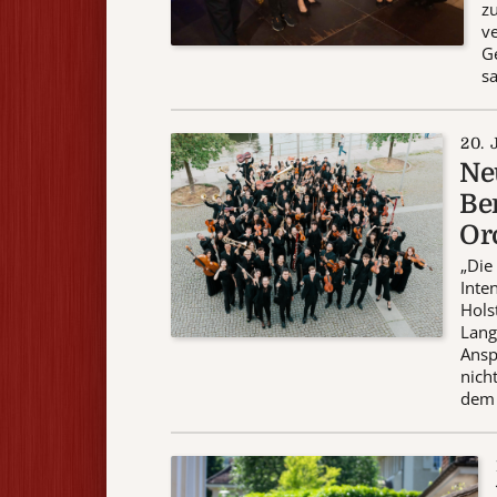
zu
ve
Ge
sa
20. 
Ne
Ber
Or
„Die
Inte
Hols
Lang
Ansp
nich
dem 