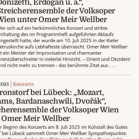
onizetti, Erdoğan u. a.“,
Streicherensemble der Volksoper
Wien unter Omer Meir Wellber
er sich auf ein herkömmliches Konzert und strikte
inhaltung des im Programmheft aufgeführten Ablaufs
ingestellt hatte, der wurde am 10. Juli 2025 in der Kieler
etruskirche aufs Lebhafteste überrascht. Omer Meir Wellber
st ein Meister der Improvisation und charmanter
renzüberschreiter in vielerlei Hinsicht. – Orient und Okzident
ind nicht mehr zu trennen - das berühmte Zitat aus . . .
 2025
Konzerte
ronstorf bei Lübeck: „Mozart,
ams, Bardanaschwili, Dvořák“,
cherensemble der Volksoper Wien
 Omer Meir Wellber
r Beginn des Konzerts am 8. Juli 2025 im Kuhstall des Gutes
f bei Lübeck sammelt Omer Meir Wellber Sympathiepunkte.