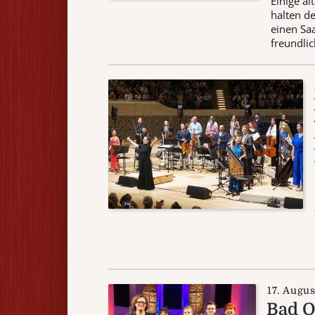
Einige ä
halten d
einen Saa
freundlic
17. Augu
Bad O