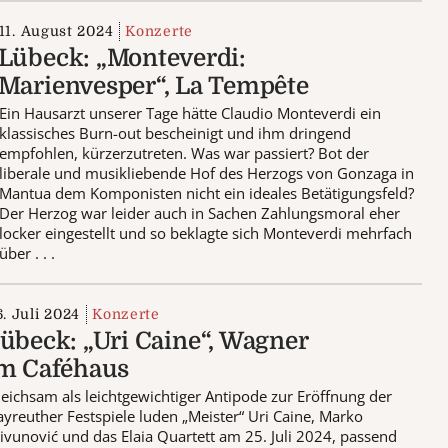
11. August 2024
Konzerte
Lübeck: „Monteverdi:
Marienvesper“, La Tempête
Ein Hausarzt unserer Tage hätte Claudio Monteverdi ein
klassisches Burn-out bescheinigt und ihm dringend
empfohlen, kürzerzutreten. Was war passiert? Bot der
liberale und musikliebende Hof des Herzogs von Gonzaga in
Mantua dem Komponisten nicht ein ideales Betätigungsfeld?
Der Herzog war leider auch in Sachen Zahlungsmoral eher
locker eingestellt und so beklagte sich Monteverdi mehrfach
über . . .
6. Juli 2024
Konzerte
übeck: „Uri Caine“, Wagner
m Caféhaus
eichsam als leichtgewichtiger Antipode zur Eröffnung der
yreuther Festspiele luden „Meister“ Uri Caine, Marko
ivunović und das Elaia Quartett am 25. Juli 2024, passend