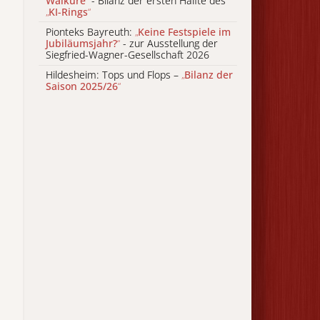
Walküre
“
- Bilanz der ersten Hälfte des
„
KI-Rings
“
Pionteks Bayreuth:
„
Keine Festspiele im
Jubiläumsjahr?
“
- zur Ausstellung der
Siegfried-Wagner-Gesellschaft 2026
Hildesheim: Tops und Flops –
„
Bilanz der
Saison 2025/26
“