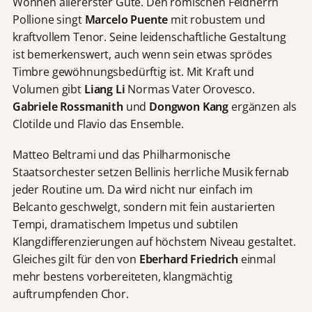
Wonnen allererster Güte. Den römischen Feldherrn
Pollione singt
Marcelo Puente
mit robustem und
kraftvollem Tenor. Seine leidenschaftliche Gestaltung
ist bemerkenswert, auch wenn sein etwas sprödes
Timbre gewöhnungsbedürftig ist. Mit Kraft und
Volumen gibt
Liang Li
Normas Vater Orovesco.
Gabriele Rossmanith
und
Dongwon Kang
ergänzen als
Clotilde und Flavio das Ensemble.
Matteo Beltrami und das Philharmonische
Staatsorchester setzen Bellinis herrliche Musik fernab
jeder Routine um. Da wird nicht nur einfach im
Belcanto geschwelgt, sondern mit fein austarierten
Tempi, dramatischem Impetus und subtilen
Klangdifferenzierungen auf höchstem Niveau gestaltet.
Gleiches gilt für den von
Eberhard Friedrich
einmal
mehr bestens vorbereiteten, klangmächtig
auftrumpfenden Chor.