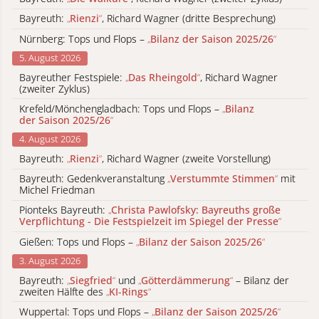
Bayreuth:
„
Rienzi
“
, Richard Wagner (dritte Besprechung)
Nürnberg: Tops und Flops –
„
Bilanz der Saison 2025/26
“
5. August 2026
Bayreuther Festspiele:
„
Das Rheingold
“
, Richard Wagner
(zweiter Zyklus)
Krefeld/Mönchengladbach: Tops und Flops –
„
Bilanz
der Saison 2025/26
“
4. August 2026
Bayreuth:
„
Rienzi
“
, Richard Wagner (zweite Vorstellung)
Bayreuth: Gedenkveranstaltung
„
Verstummte Stimmen
“
mit
Michel Friedman
Pionteks Bayreuth:
„
Christa Pawlofsky: Bayreuths große
Verpflichtung - Die Festspielzeit im Spiegel der Presse
“
Gießen: Tops und Flops –
„
Bilanz der Saison 2025/26
“
3. August 2026
Bayreuth:
„
Siegfried
“
und
„
Götterdämmerung
“
– Bilanz der
zweiten Hälfte des
„
KI-Rings
“
Wuppertal: Tops und Flops –
„
Bilanz der Saison 2025/26
“