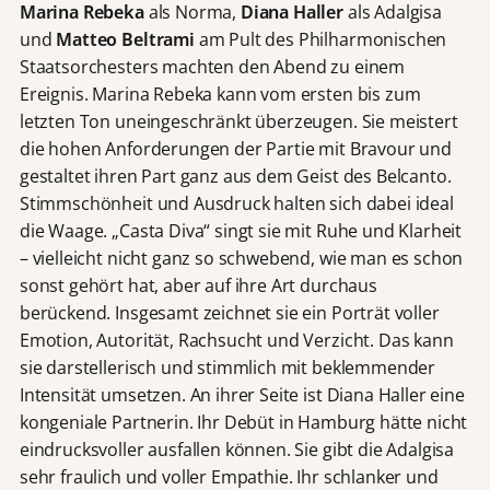
Marina Rebeka
als Norma,
Diana Haller
als Adalgisa
und
Matteo Beltrami
am Pult des Philharmonischen
Staatsorchesters machten den Abend zu einem
Ereignis. Marina Rebeka kann vom ersten bis zum
letzten Ton uneingeschränkt überzeugen. Sie meistert
die hohen Anforderungen der Partie mit Bravour und
gestaltet ihren Part ganz aus dem Geist des Belcanto.
Stimmschönheit und Ausdruck halten sich dabei ideal
die Waage. „Casta Diva“ singt sie mit Ruhe und Klarheit
– vielleicht nicht ganz so schwebend, wie man es schon
sonst gehört hat, aber auf ihre Art durchaus
berückend. Insgesamt zeichnet sie ein Porträt voller
Emotion, Autorität, Rachsucht und Verzicht. Das kann
sie darstellerisch und stimmlich mit beklemmender
Intensität umsetzen. An ihrer Seite ist Diana Haller eine
kongeniale Partnerin. Ihr Debüt in Hamburg hätte nicht
eindrucksvoller ausfallen können. Sie gibt die Adalgisa
sehr fraulich und voller Empathie. Ihr schlanker und