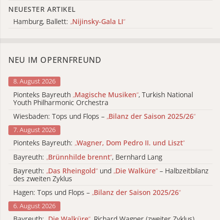
NEUESTER ARTIKEL
Hamburg, Ballett:
„
Nijinsky-Gala LI
“
NEU IM OPERNFREUND
8. August 2026
Pionteks Bayreuth
„
Magische Musiken
“
, Turkish National
Youth Philharmonic Orchestra
Wiesbaden: Tops und Flops –
„
Bilanz der Saison 2025/26
“
7. August 2026
Pionteks Bayreuth:
„
Wagner, Dom Pedro II. und Liszt
“
Bayreuth:
„
Brünnhilde brennt
“
, Bernhard Lang
Bayreuth:
„
Das Rheingold
“
und
„
Die Walküre
“
– Halbzeitbilanz
des zweiten Zyklus
Hagen: Tops und Flops –
„
Bilanz der Saison 2025/26
“
6. August 2026
Bayreuth:
„
Die Walküre
“
, Richard Wagner (zweiter Zyklus)