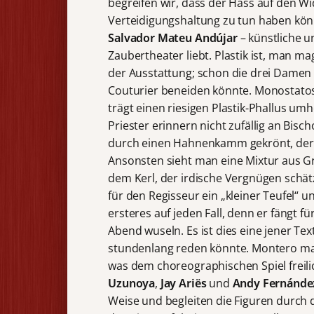
begreifen wir, dass der Hass auf den W
Verteidigungshaltung zu tun haben könn
Salvador Mateu Andújar
– künstliche u
Zaubertheater liebt. Plastik ist, man m
der Ausstattung; schon die drei Damen t
Couturier beneiden könnte. Monostatos,
trägt einen riesigen Plastik-Phallus u
Priester erinnern nicht zufällig an Bi
durch einen Hahnenkamm gekrönt, der 
Ansonsten sieht man eine Mixtur aus Gr
dem Kerl, der irdische Vergnügen schät
für den Regisseur ein „kleiner Teufel“ u
ersteres auf jeden Fall, denn er fängt f
Abend wuseln. Es ist dies eine jener 
stundenlang reden könnte. Montero ma
was dem choreographischen Spiel freili
Uzunoya
,
Jay Ariës
und
Andy Fernánd
Weise und begleiten die Figuren durch 