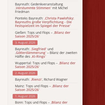
Bayreuth: Gedenkveranstaltung
„
Verstummte Stimmen
“
mit Michel
Friedman
Pionteks Bayreuth:
„
Christa Pawlofsky:
Bayreuths große Verpflichtung - Die
Festspielzeit im Spiegel der Presse
“
Gießen: Tops und Flops –
„
Bilanz der
Saison 2025/26
“
3. August 2026
Bayreuth:
„
Siegfried
“
und
„
Götterdämmerung
“
– Bilanz der zweiten
Hälfte des
„
KI-Rings
“
Wuppertal: Tops und Flops –
„
Bilanz der
Saison 2025/26
“
2. August 2026
Bayreuth:
„
Rienzi
“
, Richard Wagner
Mainz: Tops und Flops –
„
Bilanz der
Saison 2025/26
“
1. August 2026
Bonn: Tops und Flops –
„
Bilanz der