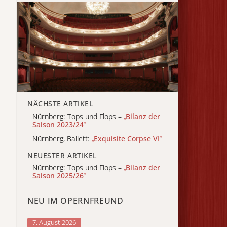
NÄCHSTE ARTIKEL
Nürnberg: Tops und Flops –
„
Bilanz der
Saison 2023/24
“
Nürnberg, Ballett:
„
Exquisite Corpse VI
“
NEUESTER ARTIKEL
Nürnberg: Tops und Flops –
„
Bilanz der
Saison 2025/26
“
NEU IM OPERNFREUND
7. August 2026