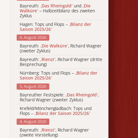
Bayreuth:
„
Das Rheingold
“
und
„
Die
Walküre
“
– Halbzeitbilanz des zweiten
Zyklus
Hagen: Tops und Flops –
„
Bilanz der
Saison 2025/26
“
6. August 2026
Bayreuth:
„
Die Walküre
“
, Richard Wagner
(zweiter Zyklus)
Bayreuth:
„
Rienzi
“
, Richard Wagner (dritte
Besprechung)
Nürnberg: Tops und Flops –
„
Bilanz der
Saison 2025/26
“
5. August 2026
Bayreuther Festspiele:
„
Das Rheingold
“
,
Richard Wagner (zweiter Zyklus)
Krefeld/Mönchengladbach: Tops und
Flops –
„
Bilanz der Saison 2025/26
“
4. August 2026
Bayreuth:
„
Rienzi
“
, Richard Wagner
(zweite Vorstellung)