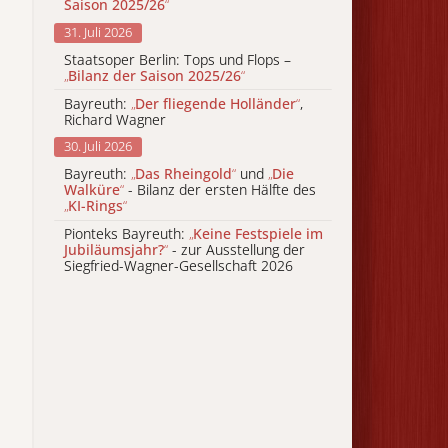
Saison 2025/26
“
31. Juli 2026
Staatsoper Berlin: Tops und Flops –
„
Bilanz der Saison 2025/26
“
Bayreuth:
„
Der fliegende Holländer
“
,
Richard Wagner
30. Juli 2026
Bayreuth:
„
Das Rheingold
“
und
„
Die
Walküre
“
- Bilanz der ersten Hälfte des
„
KI-Rings
“
Pionteks Bayreuth:
„
Keine Festspiele im
Jubiläumsjahr?
“
- zur Ausstellung der
Siegfried-Wagner-Gesellschaft 2026