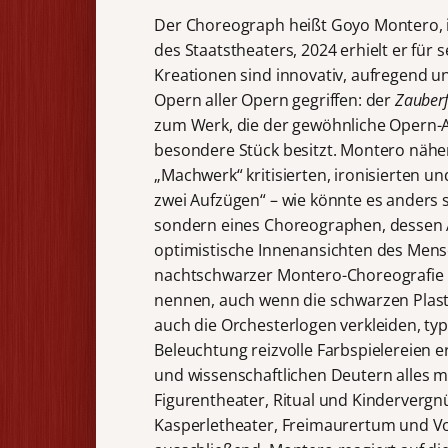
Der Choreograph heißt Goyo Montero, in
des Staatstheaters, 2024 erhielt er für
Kreationen sind innovativ, aufregend u
Opern aller Opern gegriffen: der
Zauberf
zum Werk, die der gewöhnliche Opern-Af
besondere Stück besitzt. Montero nähert
„Machwerk“ kritisierten, ironisierten u
zwei Aufzügen“ – wie könnte es anders 
sondern eines Choreographen, dessen A
optimistische Innenansichten des Mens
nachtschwarzer Montero-Choreografie i
nennen, auch wenn die schwarzen Plast
auch die Orchesterlogen verkleiden, ty
Beleuchtung reizvolle Farbspielereien 
und wissenschaftlichen Deutern alles 
Figurentheater, Ritual und Kindervergn
Kasperletheater, Freimaurertum und Volk