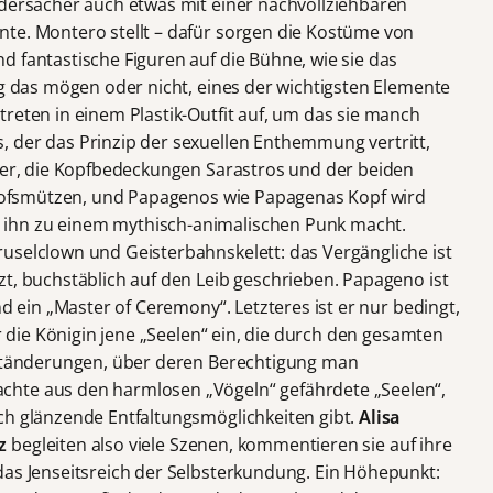
idersacher auch etwas mit einer nachvollziehbaren
te. Montero stellt – dafür sorgen die Kostüme von
nd fantastische Figuren auf die Bühne, wie sie das
ag das mögen oder nicht, eines der wichtigsten Elemente
reten in einem Plastik-Outfit auf, um das sie manch
 der das Prinzip der sexuellen Enthemmung vertritt,
mher, die Kopfbedeckungen Sarastros und der beiden
schofsmützen, und Papagenos wie Papagenas Kopf wird
ihn zu einem mythisch-animalischen Punk macht.
uselclown und Geisterbahnskelett: das Vergängliche ist
zt, buchstäblich auf den Leib geschrieben. Papageno ist
nd ein „Master of Ceremony“. Letzteres ist er nur bedingt,
ür die Königin jene „Seelen“ ein, die durch den gesamten
Textänderungen, über deren Berechtigung man
chte aus den harmlosen „Vögeln“ gefährdete „Seelen“,
ch glänzende Entfaltungsmöglichkeiten gibt.
Alisa
ez
begleiten also viele Szenen, kommentieren sie auf ihre
das Jenseitsreich der Selbsterkundung. Ein Höhepunkt: