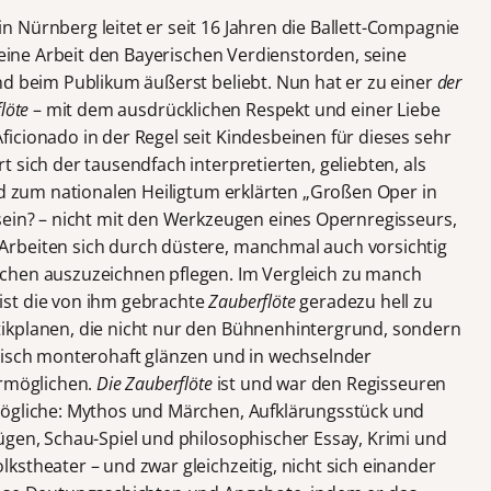
 Nürnberg leitet er seit 16 Jahren die Ballett-Compagnie
 seine Arbeit den Bayerischen Verdienstorden, seine
nd beim Publikum äußerst beliebt. Nun hat er zu einer
der
löte
– mit dem ausdrücklichen Respekt und einer Liebe
icionado in der Regel seit Kindesbeinen für dieses sehr
 sich der tausendfach interpretierten, geliebten, als
nd zum nationalen Heiligtum erklärten „Großen Oper in
sein? – nicht mit den Werkzeugen eines Opernregisseurs,
rbeiten sich durch düstere, manchmal auch vorsichtig
chen auszuzeichnen pflegen. Im Vergleich zu manch
st die von ihm gebrachte
Zauberflöte
geradezu hell zu
ikplanen, die nicht nur den Bühnenhintergrund, sondern
pisch monterohaft glänzen und in wechselnder
ermöglichen.
Die Zauberflöte
ist und war den Regisseuren
mögliche: Mythos und Märchen, Aufklärungsstück und
ügen, Schau-Spiel und philosophischer Essay, Krimi und
stheater – und zwar gleichzeitig, nicht sich einander