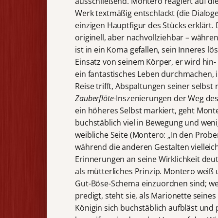
ausschließend. Montero reagiert auf d
Werk textmäßig entschlackt (die Dialoge
einzigen Hauptfigur des Stücks erklärt. 
originell, aber nachvollziehbar – währ
ist in ein Koma gefallen, sein Inneres l
Einsatz von seinem Körper, er wird hin
ein fantastisches Leben durchmachen, in
Reise trifft, Abspaltungen seiner selbst
Zauberflöte
-Inszenierungen der Weg des 
ein höheres Selbst markiert, geht Mont
buchstäblich viel in Bewegung und wenig 
weibliche Seite (Montero: „In den Prob
während die anderen Gestalten vielleich
Erinnerungen an seine Wirklichkeit deutb
als mütterliches Prinzip. Montero weiß 
Gut-Böse-Schema einzuordnen sind; we
predigt, steht sie, als Marionette sein
Königin sich buchstäblich aufbläst und p