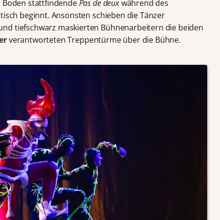
m Boden stattfindende
Pas de deux
während des
otisch beginnt. Ansonsten schieben die Tänzer
und tiefschwarz maskierten Bühnenarbeitern die beiden
er
verantworteten Treppentürme über die Bühne.