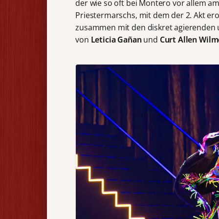
der wie so oft bei Montero vor allem a
Priestermarschs, mit dem der 2. Akt er
zusammen mit den diskret agierenden 
von
Leticia Gañan
und
Curt Allen Wilm