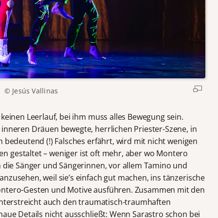
© Jesús Vallinas
 keinen Leerlauf, bei ihm muss alles Bewegung sein.
 inneren Dräuen bewegte, herrlichen Priester-Szene, in
h bedeutend (!) Falsches erfährt, wird mit nicht wenigen
 gestaltet – weniger ist oft mehr, aber wo Montero
ch die Sänger und Sängerinnen, vor allem Tamino und
nzusehen, weil sie’s einfach gut machen, ins tänzerische
Montero-Gesten und Motive ausführen. Zusammen mit den
 unterstreicht auch den traumatisch-traumhaften
naue Details nicht ausschließt: Wenn Sarastro schon bei