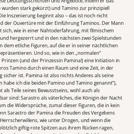
iese Deutungsschichten und Angebote, indem er das
 wurden stark gekürzt) und Tamino zur prinzipiell
Die Inszenierung beginnt also – das ist noch nicht
end der Ouvertüre mit der Einführung Taminos. Der Mann
öst sich, wie in einer Nahtoderfahrung, mit filmischem
- und hergezerrt und in den nächsten zwei Spielstunden
 dem etliche Figuren, auf die er in seiner nächtlichen
 repräsentieren. Und so, wie in den „normalen“
Prinzen (und der Prinzessin Pamina!) eine Initiation in
eros Tamino durch einen Raum und eine Zeit, in der
sicher ist. Pamina ist also nichts Anderes als seine
en habe ich die beiden Pamino und Tamino genannt“),
t als Teile seines Bewusstseins, wohl auch als
ar sind: Sarastro als väterliches, die Königin der Nacht
um die Widersprüche, zumal dieser Figuren, die in kein
nn Sarastro der Pamina die Freuden des Vergebens
es Herrscherwillens, wie unter Drogen, und wenn die
lötzlich giftig-rote Spitzen aus ihrem Rücken ragen,