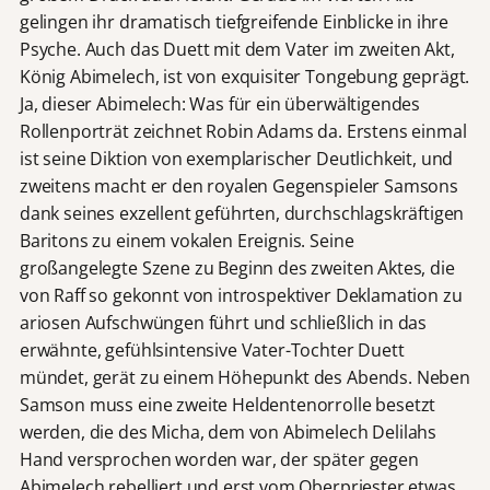
gelingen ihr dramatisch tiefgreifende Einblicke in ihre
Psyche. Auch das Duett mit dem Vater im zweiten Akt,
König Abimelech, ist von exquisiter Tongebung geprägt.
Ja, dieser Abimelech: Was für ein überwältigendes
Rollenporträt zeichnet Robin Adams da. Erstens einmal
ist seine Diktion von exemplarischer Deutlichkeit, und
zweitens macht er den royalen Gegenspieler Samsons
dank seines exzellent geführten, durchschlagskräftigen
Baritons zu einem vokalen Ereignis. Seine
großangelegte Szene zu Beginn des zweiten Aktes, die
von Raff so gekonnt von introspektiver Deklamation zu
ariosen Aufschwüngen führt und schließlich in das
erwähnte, gefühlsintensive Vater-Tochter Duett
mündet, gerät zu einem Höhepunkt des Abends. Neben
Samson muss eine zweite Heldentenorrolle besetzt
werden, die des Micha, dem von Abimelech Delilahs
Hand versprochen worden war, der später gegen
Abimelech rebelliert und erst vom Oberpriester etwas