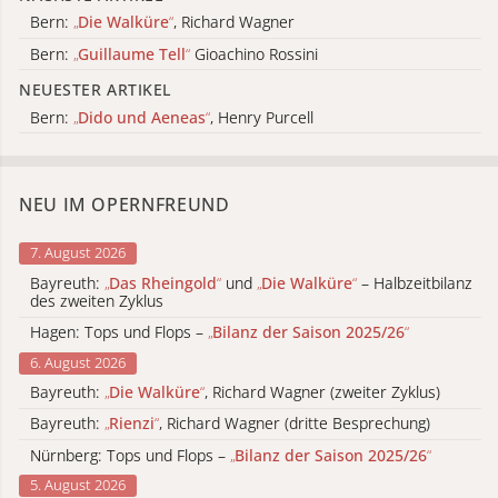
Bern:
„
Die Walküre
“
, Richard Wagner
Bern:
„
Guillaume Tell
“
Gioachino Rossini
NEUESTER ARTIKEL
Bern:
„
Dido und Aeneas
“
, Henry Purcell
NEU IM OPERNFREUND
7. August 2026
Bayreuth:
„
Das Rheingold
“
und
„
Die Walküre
“
– Halbzeitbilanz
des zweiten Zyklus
Hagen: Tops und Flops –
„
Bilanz der Saison 2025/26
“
6. August 2026
Bayreuth:
„
Die Walküre
“
, Richard Wagner (zweiter Zyklus)
Bayreuth:
„
Rienzi
“
, Richard Wagner (dritte Besprechung)
Nürnberg: Tops und Flops –
„
Bilanz der Saison 2025/26
“
5. August 2026