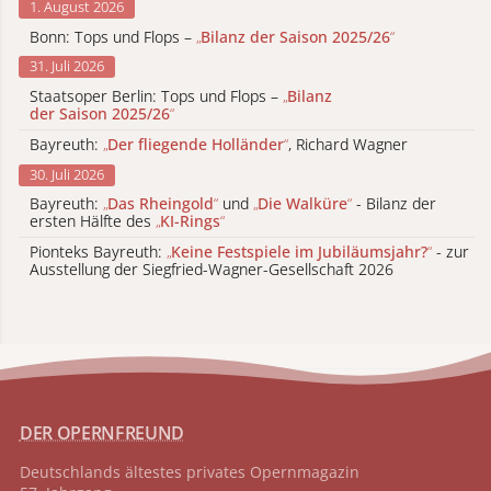
1. August 2026
Bonn: Tops und Flops –
„
Bilanz der Saison 2025/26
“
31. Juli 2026
Staatsoper Berlin: Tops und Flops –
„
Bilanz
der Saison 2025/26
“
Bayreuth:
„
Der fliegende Holländer
“
, Richard Wagner
30. Juli 2026
Bayreuth:
„
Das Rheingold
“
und
„
Die Walküre
“
- Bilanz der
ersten Hälfte des
„
KI-Rings
“
Pionteks Bayreuth:
„
Keine Festspiele im Jubiläumsjahr?
“
- zur
Ausstellung der Siegfried-Wagner-Gesellschaft 2026
DER OPERNFREUND
Deutschlands ältestes privates
Opernmagazin