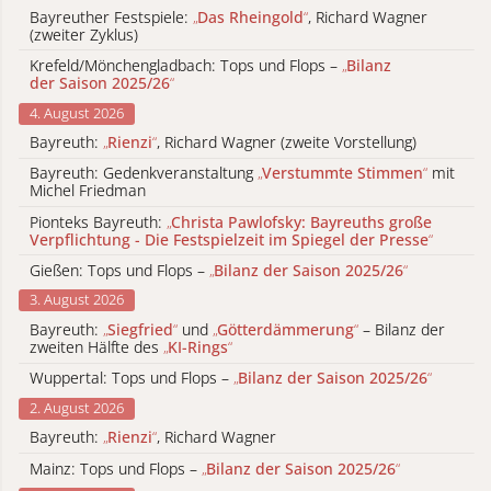
Bayreuther Festspiele:
„
Das Rheingold
“
, Richard Wagner
(zweiter Zyklus)
Krefeld/Mönchengladbach: Tops und Flops –
„
Bilanz
der Saison 2025/26
“
4. August 2026
Bayreuth:
„
Rienzi
“
, Richard Wagner (zweite Vorstellung)
Bayreuth: Gedenkveranstaltung
„
Verstummte Stimmen
“
mit
Michel Friedman
Pionteks Bayreuth:
„
Christa Pawlofsky: Bayreuths große
Verpflichtung - Die Festspielzeit im Spiegel der Presse
“
Gießen: Tops und Flops –
„
Bilanz der Saison 2025/26
“
3. August 2026
Bayreuth:
„
Siegfried
“
und
„
Götterdämmerung
“
– Bilanz der
zweiten Hälfte des
„
KI-Rings
“
Wuppertal: Tops und Flops –
„
Bilanz der Saison 2025/26
“
2. August 2026
Bayreuth:
„
Rienzi
“
, Richard Wagner
Mainz: Tops und Flops –
„
Bilanz der Saison 2025/26
“