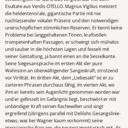
Esultate aus Verdis OTELLO. Magnus Vigilius meistert
die heldentenorale, gigantische Partie mit nie
nachlassender vokaler Präsenz und den notwendigen
unerschöpflichen stimmlichen Reserven. Er kennt keine
Probleme bei langgehaltenen Tönen, kraftvollen
trompetenhaften Passagen, er schwingt sich mühelos
und sauber in die höchsten Lagen und fesselt mit
seiner Gestaltung, ja bannt einen an die Sesselkante.
Seine Siegesansprache im ersten Akt der pure
Wahnsinn an überwältigender Sangeskraft, strotzend
vor Virilität. Im dritten Akt, dem „Liebesakt“ ist er zu
zarteren Phrasen durchaus fähig, im vierten Akt, wo
ihm er bereits sein Augenlicht genommen worden war
und er gefesselt im Gefängnis liegt, beschwört er mit
unbändiger Kraft seinen Rachewillen und singt
ergreifend (übrigens parallel mit Delilahs Gesangslinie-
etwas, was bei Wagner kaum vorkommt) seine
messianische Passage, die neutestamentarisch mit „Es