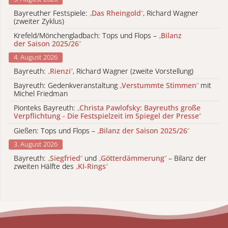
Bayreuther Festspiele:
„
Das Rheingold
“
, Richard Wagner
(zweiter Zyklus)
Krefeld/Mönchengladbach: Tops und Flops –
„
Bilanz
der Saison 2025/26
“
4. August 2026
Bayreuth:
„
Rienzi
“
, Richard Wagner (zweite Vorstellung)
Bayreuth: Gedenkveranstaltung
„
Verstummte Stimmen
“
mit
Michel Friedman
Pionteks Bayreuth:
„
Christa Pawlofsky: Bayreuths große
Verpflichtung - Die Festspielzeit im Spiegel der Presse
“
Gießen: Tops und Flops –
„
Bilanz der Saison 2025/26
“
3. August 2026
Bayreuth:
„
Siegfried
“
und
„
Götterdämmerung
“
– Bilanz der
zweiten Hälfte des
„
KI-Rings
“