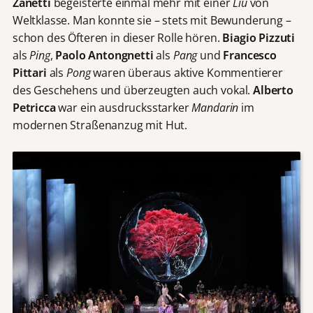
Zanetti
begeisterte einmal mehr mit einer
Liu
von
Weltklasse. Man konnte sie – stets mit Bewunderung –
schon des Öfteren in dieser Rolle hören.
Biagio Pizzuti
als
Ping
,
Paolo Antongnetti
als
Pang
und
Francesco
Pittari
als
Pong
waren überaus aktive Kommentierer
des Geschehens und überzeugten auch vokal.
Alberto
Petricca
war ein ausdrucksstarker
Mandarin
im
modernen Straßenanzug mit Hut.