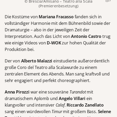
© Brescia/Amisano – Teatro alla Scala
(Premierenbesetzung)
Die Kostüme von
Mariana Fracasso
fanden sich in
vollständiger Harmonie mit dem Bühnenbild sowie der
Dramaturgie – also in der jeweiligen Zeit der
Interpretation. Auch das Licht von
Antonio Castro
trug
wie einige Videos von
D-WOK
zur hohen Qualität der
Produktion bei.
Der von
Alberto Malazzi
einstudierte außerordentlich
große Coro del Teatro alla Scalawurde zu einem
zentralen Element des Abends. Man sang kraftvoll und
sehr engagiert und perfekt choreographiert.
Anna Pirozzi
war eine souveräne
Turandot
mit
dramatischem Aplomb und
Angelo Villari
ein
klangvoller und intensiver
Calaf
.
Riccardo Zanellato
sang einen würdevollen
Timur
mit großem Bass.
Selene