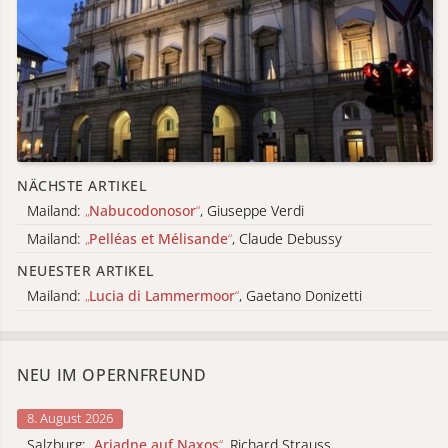
NÄCHSTE ARTIKEL
Mailand:
„
Nabucodonosor
“
, Giuseppe Verdi
Mailand:
„
Pelléas et Mélisande
“
, Claude Debussy
NEUESTER ARTIKEL
Mailand:
„
Lucia di Lammermoor
“
, Gaetano Donizetti
NEU IM OPERNFREUND
8. August 2026
Salzburg:
„
Ariadne auf Naxos
“
, Richard Strauss