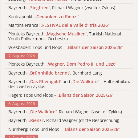
Bayreuth:
„
Siegfried
“
, Richard Wagner (zweiter Zyklus)
Kontrapunkt:
„
Gedanken zu Rienzi
“
Martina Franca:
„
FESTIVAL della Valle d’Itria 2026
“
Pionteks Bayreuth
„
Magische Musiken
“
, Turkish National
Youth Philharmonic Orchestra
Wiesbaden: Tops und Flops –
„
Bilanz der Saison 2025/26
“
7. August 2026
Pionteks Bayreuth:
„
Wagner, Dom Pedro II. und Liszt
“
Bayreuth:
„
Brünnhilde brennt
“
, Bernhard Lang
Bayreuth:
„
Das Rheingold
“
und
„
Die Walküre
“
– Halbzeitbilanz
des zweiten Zyklus
Hagen: Tops und Flops –
„
Bilanz der Saison 2025/26
“
6. August 2026
Bayreuth:
„
Die Walküre
“
, Richard Wagner (zweiter Zyklus)
Bayreuth:
„
Rienzi
“
, Richard Wagner (dritte Besprechung)
Nürnberg: Tops und Flops –
„
Bilanz der Saison 2025/26
“
5. August 2026