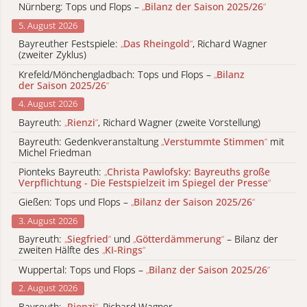
Nürnberg: Tops und Flops –
„
Bilanz der Saison 2025/26
“
5. August 2026
Bayreuther Festspiele:
„
Das Rheingold
“
, Richard Wagner
(zweiter Zyklus)
Krefeld/Mönchengladbach: Tops und Flops –
„
Bilanz
der Saison 2025/26
“
4. August 2026
Bayreuth:
„
Rienzi
“
, Richard Wagner (zweite Vorstellung)
Bayreuth: Gedenkveranstaltung
„
Verstummte Stimmen
“
mit
Michel Friedman
Pionteks Bayreuth:
„
Christa Pawlofsky: Bayreuths große
Verpflichtung - Die Festspielzeit im Spiegel der Presse
“
Gießen: Tops und Flops –
„
Bilanz der Saison 2025/26
“
3. August 2026
Bayreuth:
„
Siegfried
“
und
„
Götterdämmerung
“
– Bilanz der
zweiten Hälfte des
„
KI-Rings
“
Wuppertal: Tops und Flops –
„
Bilanz der Saison 2025/26
“
2. August 2026
Bayreuth:
„
Rienzi
“
, Richard Wagner