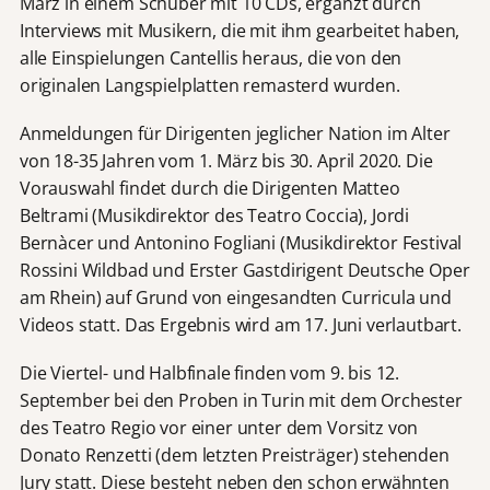
März in einem Schuber mit 10 CDs, ergänzt durch
Interviews mit Musikern, die mit ihm gearbeitet haben,
alle Einspielungen Cantellis heraus, die von den
originalen Langspielplatten remasterd wurden.
Anmeldungen für Dirigenten jeglicher Nation im Alter
von 18-35 Jahren vom 1. März bis 30. April 2020. Die
Vorauswahl findet durch die Dirigenten Matteo
Beltrami (Musikdirektor des Teatro Coccia), Jordi
Bernàcer und Antonino Fogliani (Musikdirektor Festival
Rossini Wildbad und Erster Gastdirigent Deutsche Oper
am Rhein) auf Grund von eingesandten Curricula und
Videos statt. Das Ergebnis wird am 17. Juni verlautbart.
Die Viertel- und Halbfinale finden vom 9. bis 12.
September bei den Proben in Turin mit dem Orchester
des Teatro Regio vor einer unter dem Vorsitz von
Donato Renzetti (dem letzten Preisträger) stehenden
Jury statt. Diese besteht neben den schon erwähnten