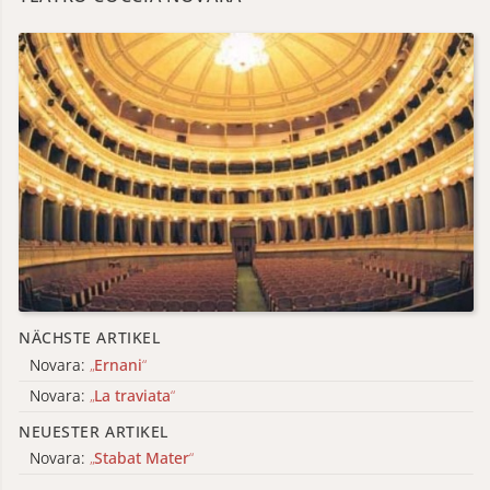
NÄCHSTE ARTIKEL
Novara:
„
Ernani
“
Novara:
„
La traviata
“
NEUESTER ARTIKEL
Novara:
„
Stabat Mater
“