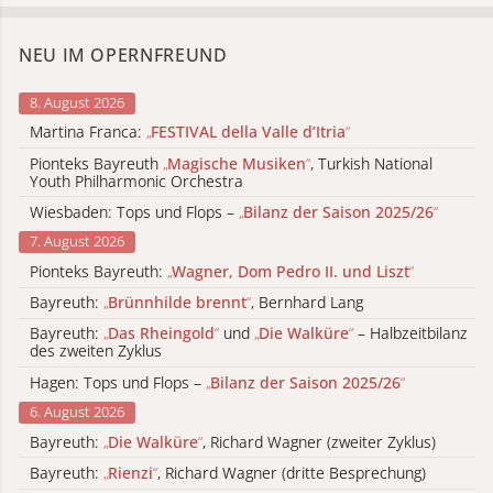
NEU IM OPERNFREUND
8. August 2026
Martina Franca:
„
FESTIVAL della Valle d’Itria
“
Pionteks Bayreuth
„
Magische Musiken
“
, Turkish National
Youth Philharmonic Orchestra
Wiesbaden: Tops und Flops –
„
Bilanz der Saison 2025/26
“
7. August 2026
Pionteks Bayreuth:
„
Wagner, Dom Pedro II. und Liszt
“
Bayreuth:
„
Brünnhilde brennt
“
, Bernhard Lang
Bayreuth:
„
Das Rheingold
“
und
„
Die Walküre
“
– Halbzeitbilanz
des zweiten Zyklus
Hagen: Tops und Flops –
„
Bilanz der Saison 2025/26
“
6. August 2026
Bayreuth:
„
Die Walküre
“
, Richard Wagner (zweiter Zyklus)
Bayreuth:
„
Rienzi
“
, Richard Wagner (dritte Besprechung)