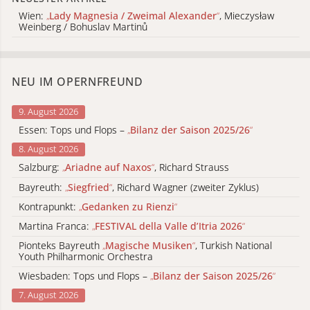
Wien:
„
Lady Magnesia / Zweimal Alexander
“
, Mieczysław
Weinberg / Bohuslav Martinů
NEU IM OPERNFREUND
9. August 2026
Essen: Tops und Flops –
„
Bilanz der Saison 2025/26
“
8. August 2026
Salzburg:
„
Ariadne auf Naxos
“
, Richard Strauss
Bayreuth:
„
Siegfried
“
, Richard Wagner (zweiter Zyklus)
Kontrapunkt:
„
Gedanken zu Rienzi
“
Martina Franca:
„
FESTIVAL della Valle d’Itria 2026
“
Pionteks Bayreuth
„
Magische Musiken
“
, Turkish National
Youth Philharmonic Orchestra
Wiesbaden: Tops und Flops –
„
Bilanz der Saison 2025/26
“
7. August 2026