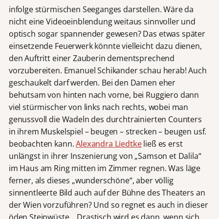
infolge stürmischen Seeganges darstellen. Wäre da
nicht eine Videoeinblendung weitaus sinnvoller und
optisch sogar spannender gewesen? Das etwas später
einsetzende Feuerwerk könnte vielleicht dazu dienen,
den Auftritt einer Zauberin dementsprechend
vorzubereiten. Emanuel Schikander schau herab! Auch
geschaukelt darf werden. Bei den Damen eher
behutsam von hinten nach vorne, bei Ruggiero dann
viel stürmischer von links nach rechts, wobei man
genussvoll die Wadeln des durchtrainierten Counters
in ihrem Muskelspiel – beugen – strecken – beugen usf.
beobachten kann.
Alexandra Liedtke
ließ es erst
unlängst in ihrer Inszenierung von „Samson et Dalila“
im Haus am Ring mitten im Zimmer regnen. Was läge
ferner, als dieses „wunderschöne“, aber völlig
sinnentleerte Bild auch auf der Bühne des Theaters an
der Wien vorzuführen? Und so regnet es auch in dieser
öden Steinwüste… Drastisch wird es dann, wenn sich