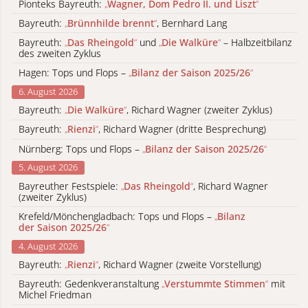
Pionteks Bayreuth:
„
Wagner, Dom Pedro II. und Liszt
“
Bayreuth:
„
Brünnhilde brennt
“
, Bernhard Lang
Bayreuth:
„
Das Rheingold
“
und
„
Die Walküre
“
– Halbzeitbilanz
des zweiten Zyklus
Hagen: Tops und Flops –
„
Bilanz der Saison 2025/26
“
6. August 2026
Bayreuth:
„
Die Walküre
“
, Richard Wagner (zweiter Zyklus)
Bayreuth:
„
Rienzi
“
, Richard Wagner (dritte Besprechung)
Nürnberg: Tops und Flops –
„
Bilanz der Saison 2025/26
“
5. August 2026
Bayreuther Festspiele:
„
Das Rheingold
“
, Richard Wagner
(zweiter Zyklus)
Krefeld/Mönchengladbach: Tops und Flops –
„
Bilanz
der Saison 2025/26
“
4. August 2026
Bayreuth:
„
Rienzi
“
, Richard Wagner (zweite Vorstellung)
Bayreuth: Gedenkveranstaltung
„
Verstummte Stimmen
“
mit
Michel Friedman