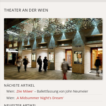
THEATER AN DER WIEN
NÄCHSTE ARTIKEL
Wien:
„
Die Möwe
“
– Ballettfassung von John Neumeier
Wien:
„
A Midsummer Night’s Dream
“
NEUESTER ARTIKEL