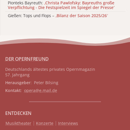
Pionteks Bayreuth:
„
Christa Pawlofsky: Bayreuths große
Verpflichtung - Die Festspielzeit im Spiegel der Presse
“
Gießen: Tops und Flops –
„
Bilanz der Saison 2025/26
“
DER OPERNFREUND
Deutschlands ältestes privates
Opernmagazin
57. Jahrgang
Herausgeber
: Peter Bilsing
Kontakt
:
opera@e.mail.de
ENTDECKEN
Musiktheater
Konzerte
Interviews