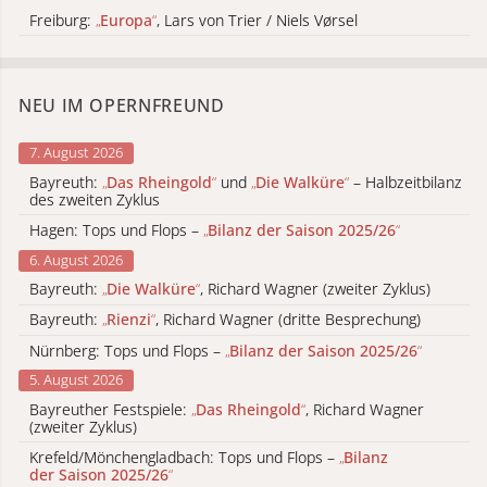
Freiburg:
„
Europa
“
, Lars von Trier / Niels Vørsel
NEU IM OPERNFREUND
7. August 2026
Bayreuth:
„
Das Rheingold
“
und
„
Die Walküre
“
– Halbzeitbilanz
des zweiten Zyklus
Hagen: Tops und Flops –
„
Bilanz der Saison 2025/26
“
6. August 2026
Bayreuth:
„
Die Walküre
“
, Richard Wagner (zweiter Zyklus)
Bayreuth:
„
Rienzi
“
, Richard Wagner (dritte Besprechung)
Nürnberg: Tops und Flops –
„
Bilanz der Saison 2025/26
“
5. August 2026
Bayreuther Festspiele:
„
Das Rheingold
“
, Richard Wagner
(zweiter Zyklus)
Krefeld/Mönchengladbach: Tops und Flops –
„
Bilanz
der Saison 2025/26
“