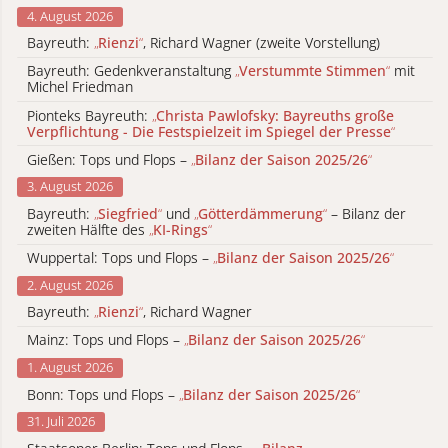
4. August 2026
Bayreuth:
„
Rienzi
“
, Richard Wagner (zweite Vorstellung)
Bayreuth: Gedenkveranstaltung
„
Verstummte Stimmen
“
mit
Michel Friedman
Pionteks Bayreuth:
„
Christa Pawlofsky: Bayreuths große
Verpflichtung - Die Festspielzeit im Spiegel der Presse
“
Gießen: Tops und Flops –
„
Bilanz der Saison 2025/26
“
3. August 2026
Bayreuth:
„
Siegfried
“
und
„
Götterdämmerung
“
– Bilanz der
zweiten Hälfte des
„
KI-Rings
“
Wuppertal: Tops und Flops –
„
Bilanz der Saison 2025/26
“
2. August 2026
Bayreuth:
„
Rienzi
“
, Richard Wagner
Mainz: Tops und Flops –
„
Bilanz der Saison 2025/26
“
1. August 2026
Bonn: Tops und Flops –
„
Bilanz der Saison 2025/26
“
31. Juli 2026