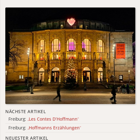
NÄCHSTE ARTIKEL
Freiburg:
„
Les Contes D’Hoffmann
“
Freiburg:
„
Hoffmanns Erzählungen
“
NEUESTER ARTIKEL