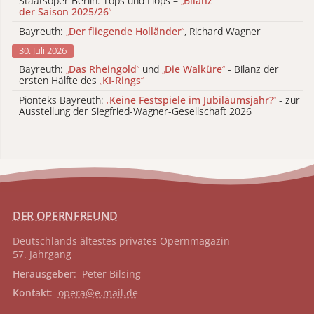
Staatsoper Berlin: Tops und Flops –
„
Bilanz
der Saison 2025/26
“
Bayreuth:
„
Der fliegende Holländer
“
, Richard Wagner
30. Juli 2026
Bayreuth:
„
Das Rheingold
“
und
„
Die Walküre
“
- Bilanz der
ersten Hälfte des
„
KI-Rings
“
Pionteks Bayreuth:
„
Keine Festspiele im Jubiläumsjahr?
“
- zur
Ausstellung der Siegfried-Wagner-Gesellschaft 2026
DER OPERNFREUND
Deutschlands ältestes privates
Opernmagazin
57. Jahrgang
Herausgeber
: Peter Bilsing
Kontakt
:
opera@e.mail.de