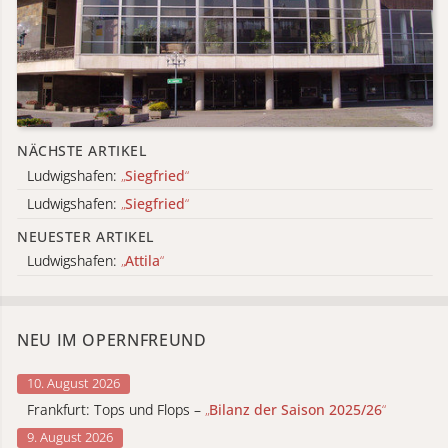
NÄCHSTE ARTIKEL
Ludwigshafen:
„
Siegfried
“
Ludwigshafen:
„
Siegfried
“
NEUESTER ARTIKEL
Ludwigshafen:
„
Attila
“
NEU IM OPERNFREUND
10. August 2026
Frankfurt: Tops und Flops –
„
Bilanz der Saison 2025/26
“
9. August 2026