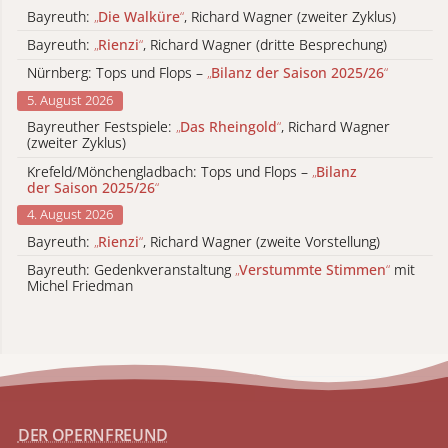
Bayreuth:
„
Die Walküre
“
, Richard Wagner (zweiter Zyklus)
Bayreuth:
„
Rienzi
“
, Richard Wagner (dritte Besprechung)
Nürnberg: Tops und Flops –
„
Bilanz der Saison 2025/26
“
5. August 2026
Bayreuther Festspiele:
„
Das Rheingold
“
, Richard Wagner
(zweiter Zyklus)
Krefeld/Mönchengladbach: Tops und Flops –
„
Bilanz
der Saison 2025/26
“
4. August 2026
Bayreuth:
„
Rienzi
“
, Richard Wagner (zweite Vorstellung)
Bayreuth: Gedenkveranstaltung
„
Verstummte Stimmen
“
mit
Michel Friedman
DER OPERNFREUND