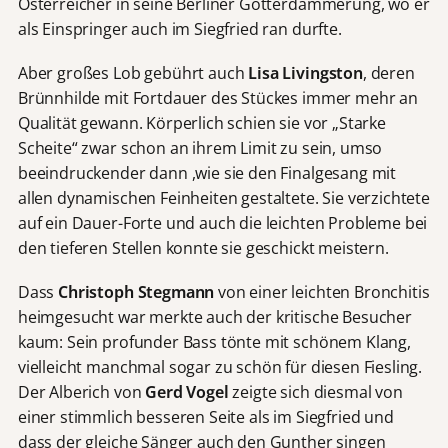
Österreicher in seine Berliner Götterdämmerung, wo er
als Einspringer auch im Siegfried ran durfte.
Aber großes Lob gebührt auch
Lisa Livingston
, deren
Brünnhilde mit Fortdauer des Stückes immer mehr an
Qualität gewann. Körperlich schien sie vor „Starke
Scheite“ zwar schon an ihrem Limit zu sein, umso
beeindruckender dann ,wie sie den Finalgesang mit
allen dynamischen Feinheiten gestaltete. Sie verzichtete
auf ein Dauer-Forte und auch die leichten Probleme bei
den tieferen Stellen konnte sie geschickt meistern.
Dass
Christoph Stegmann
von einer leichten Bronchitis
heimgesucht war merkte auch der kritische Besucher
kaum: Sein profunder Bass tönte mit schönem Klang,
vielleicht manchmal sogar zu schön für diesen Fiesling.
Der Alberich von
Gerd Vogel
zeigte sich diesmal von
einer stimmlich besseren Seite als im Siegfried und
dass der gleiche Sänger auch den Gunther singen