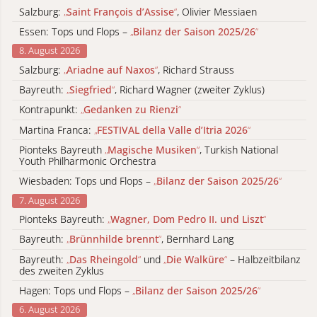
Salzburg:
„
Saint François d’Assise
“
, Olivier Messiaen
Essen: Tops und Flops –
„
Bilanz der Saison 2025/26
“
8. August 2026
Salzburg:
„
Ariadne auf Naxos
“
, Richard Strauss
Bayreuth:
„
Siegfried
“
, Richard Wagner (zweiter Zyklus)
Kontrapunkt:
„
Gedanken zu Rienzi
“
Martina Franca:
„
FESTIVAL della Valle d’Itria 2026
“
Pionteks Bayreuth
„
Magische Musiken
“
, Turkish National
Youth Philharmonic Orchestra
Wiesbaden: Tops und Flops –
„
Bilanz der Saison 2025/26
“
7. August 2026
Pionteks Bayreuth:
„
Wagner, Dom Pedro II. und Liszt
“
Bayreuth:
„
Brünnhilde brennt
“
, Bernhard Lang
Bayreuth:
„
Das Rheingold
“
und
„
Die Walküre
“
– Halbzeitbilanz
des zweiten Zyklus
Hagen: Tops und Flops –
„
Bilanz der Saison 2025/26
“
6. August 2026