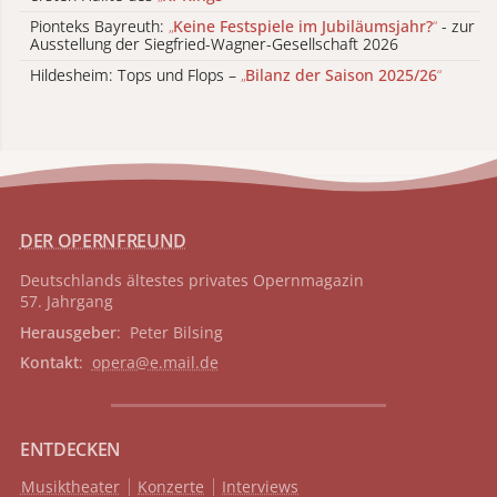
Pionteks Bayreuth:
„
Keine Festspiele im Jubiläumsjahr?
“
- zur
Ausstellung der Siegfried-Wagner-Gesellschaft 2026
Hildesheim: Tops und Flops –
„
Bilanz der Saison 2025/26
“
DER OPERNFREUND
Deutschlands ältestes privates
Opernmagazin
57. Jahrgang
Herausgeber
: Peter Bilsing
Kontakt
:
opera@e.mail.de
ENTDECKEN
Musiktheater
Konzerte
Interviews