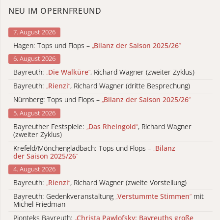
NEU IM OPERNFREUND
7. August 2026
Hagen: Tops und Flops –
„
Bilanz der Saison 2025/26
“
6. August 2026
Bayreuth:
„
Die Walküre
“
, Richard Wagner (zweiter Zyklus)
Bayreuth:
„
Rienzi
“
, Richard Wagner (dritte Besprechung)
Nürnberg: Tops und Flops –
„
Bilanz der Saison 2025/26
“
5. August 2026
Bayreuther Festspiele:
„
Das Rheingold
“
, Richard Wagner
(zweiter Zyklus)
Krefeld/Mönchengladbach: Tops und Flops –
„
Bilanz
der Saison 2025/26
“
4. August 2026
Bayreuth:
„
Rienzi
“
, Richard Wagner (zweite Vorstellung)
Bayreuth: Gedenkveranstaltung
„
Verstummte Stimmen
“
mit
Michel Friedman
Pionteks Bayreuth:
„
Christa Pawlofsky: Bayreuths große