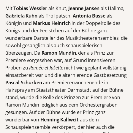
Mit
Tobias Wessler
als Knut,
Jeanne Jansen
als Halima,
Gabriela Kuhn
als Trollpatsch,
Antonia Busse
als
Königin und
Markus Heinrich
in der Doppelrolle des
Königs und der Fee stehen auf der Bühne ganz
wunderbare Darsteller des Musiktheaterensembles, die
sowohl gesanglich als auch schauspielerisch
überzeugen. Da
Ramon Mundin
, der als Prinz zur
Premiere vorgesehen war, auf Grund intensiveren
Proben zu
Roméo et Juliette
nicht wie geplant vollständig
einsatzbereit war und die alternierende Gastbesetzung
Pascal Schürken
am Premierenwochenende in
Hairspray am Staatstheater Darmstadt auf der Bühne
stand, wurde die Rolle des Prinzen zur Premiere von
Ramon Mundin lediglich aus dem Orchestergraben
gesungen. Auf der Bühne wurde er Prinz ganz
wunderbar von
Henning Kallweit
aus dem
Schauspielensemble verkörpert, der hier auch die