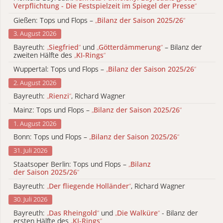
Verpflichtung - Die Festspielzeit im Spiegel der Presse
“
Gießen: Tops und Flops –
„
Bilanz der Saison 2025/26
“
3. August 2026
Bayreuth:
„
Siegfried
“
und
„
Götterdämmerung
“
– Bilanz der
zweiten Hälfte des
„
KI-Rings
“
Wuppertal: Tops und Flops –
„
Bilanz der Saison 2025/26
“
2. August 2026
Bayreuth:
„
Rienzi
“
, Richard Wagner
Mainz: Tops und Flops –
„
Bilanz der Saison 2025/26
“
1. August 2026
Bonn: Tops und Flops –
„
Bilanz der Saison 2025/26
“
31. Juli 2026
Staatsoper Berlin: Tops und Flops –
„
Bilanz
der Saison 2025/26
“
Bayreuth:
„
Der fliegende Holländer
“
, Richard Wagner
30. Juli 2026
Bayreuth:
„
Das Rheingold
“
und
„
Die Walküre
“
- Bilanz der
ersten Hälfte des
„
KI-Rings
“