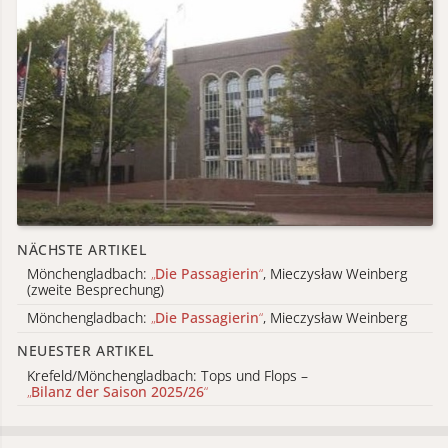
NÄCHSTE ARTIKEL
Mönchengladbach:
„
Die Passagierin
“
, Mieczysław Weinberg
(zweite Besprechung)
Mönchengladbach:
„
Die Passagierin
“
, Mieczysław Weinberg
NEUESTER ARTIKEL
Krefeld/Mönchengladbach: Tops und Flops –
„
Bilanz der Saison 2025/26
“