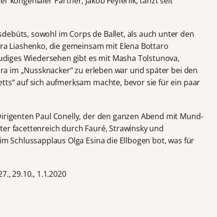
r kongenialer Partner, Jakob Feyferlik, tanzt seit
debüts, sowohl im Corps de Ballet, als auch unter den
ndra Liashenko, die gemeinsam mit Elena Bottaro
reudiges Wiedersehen gibt es mit Masha Tolstunova,
Clara im „Nussknacker“ zu erleben war und später bei den
tts“ auf sich aufmerksam machte, bevor sie für ein paar
Dirigenten Paul Conelly, der den ganzen Abend mit Mund-
ter facettenreich durch Fauré, Strawinsky und
eim Schlussapplaus Olga Esina die Ellbogen bot, was für
27., 29.10., 1.1.2020