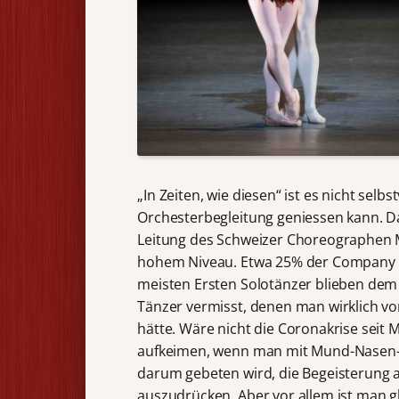
„In Zeiten, wie diesen“ ist es nicht selb
Orchesterbegleitung geniessen kann. Da
Leitung des Schweizer Choreographen Ma
hohem Niveau. Etwa 25% der Company w
meisten Ersten Solotänzer blieben de
Tänzer vermisst, denen man wirklich vo
hätte. Wäre nicht die Coronakrise sei
aufkeimen, wenn man mit Mund-Nasen-Sc
darum gebeten wird, die Begeisterung a
auszudrücken. Aber vor allem ist man gl