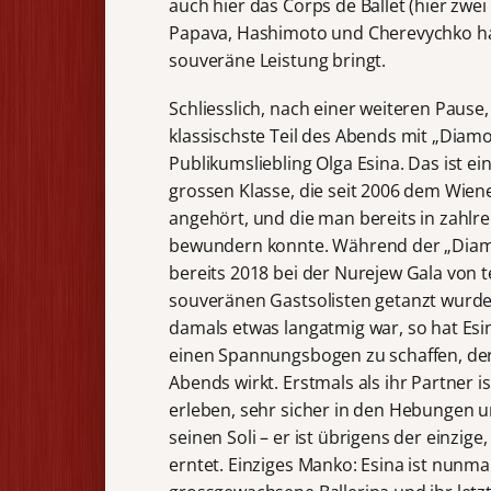
auch hier das Corps de Ballet (hier zw
Papava, Hashimoto und Cherevychko hab
souveräne Leistung bringt.
Schliesslich, nach einer weiteren Pause
klassischste Teil des Abends mit „Diam
Publikumsliebling Olga Esina. Das ist ei
grossen Klasse, die seit 2006 dem Wiene
angehört, und die man bereits in zahlr
bewundern konnte. Während der „Diam
bereits 2018 bei der Nurejew Gala von 
souveränen Gastsolisten getanzt wurde,
damals etwas langatmig war, so hat Esi
einen Spannungsbogen zu schaffen, de
Abends wirkt. Erstmals als ihr Partner 
erleben, sehr sicher in den Hebungen 
seinen Soli – er ist übrigens der einzig
erntet. Einziges Manko: Esina ist nunma