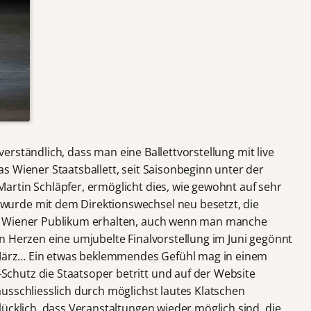
stverständlich, dass man eine Ballettvorstellung mit live
s Wiener Staatsballett, seit Saisonbeginn unter der
rtin Schläpfer, ermöglicht dies, wie gewohnt auf sehr
urde mit dem Direktionswechsel neu besetzt, die
m Wiener Publikum erhalten, auch wenn man manche
n Herzen eine umjubelte Finalvorstellung im Juni gegönnt
t März… Ein etwas beklemmendes Gefühl mag in einem
hutz die Staatsoper betritt und auf der Website
usschliesslich durch möglichst lautes Klatschen
ücklich, dass Veranstaltungen wieder möglich sind, die