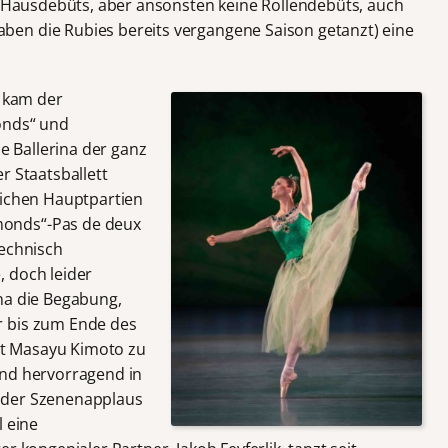
ei Hausdebüts, aber ansonsten keine Rollendebüts, auch
en die Rubies bereits vergangene Saison getanzt) eine
, kam der
onds“ und
ne Ballerina der ganz
r Staatsballett
eichen Hauptpartien
onds“-Pas de deux
technisch
 doch leider
na die Begabung,
r bis zum Ende des
ist Masayu Kimoto zu
und hervorragend in
e, der Szenenapplaus
l eine