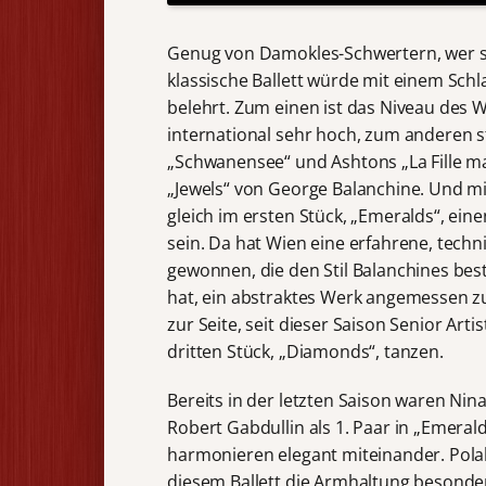
Genug von Damokles-Schwertern, wer si
klassische Ballett würde mit einem Schl
belehrt. Zum einen ist das Niveau des W
international sehr hoch, zum anderen st
„Schwanensee“ und Ashtons „La Fille m
„Jewels“ von George Balanchine. Und mi
gleich im ersten Stück, „Emeralds“, eine
sein. Da hat Wien eine erfahrene, techn
gewonnen, die den Stil Balanchines bes
hat, ein abstraktes Werk angemessen zu 
zur Seite, seit dieser Saison Senior Ar
dritten Stück, „Diamonds“, tanzen.
Bereits in der letzten Saison waren Nin
Robert Gabdullin als 1. Paar in „Emeral
harmonieren elegant miteinander. Polak
diesem Ballett die Armhaltung besonder