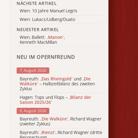
NÄCHSTE ARTIKEL
Wien: 10 Jahre Manuel Legris
Wien: Lukacs/Lidberg/Duato
NEUESTER ARTIKEL
Wien, Ballett:
„
Manon
“
,
Kenneth MacMillan
NEU IM OPERNFREUND
7. August 2026
Bayreuth:
„
Das Rheingold
“
und
„
Die
Walküre
“
– Halbzeitbilanz des zweiten
Zyklus
Hagen: Tops und Flops –
„
Bilanz der
Saison 2025/26
“
6. August 2026
Bayreuth:
„
Die Walküre
“
, Richard Wagner
(zweiter Zyklus)
Bayreuth:
„
Rienzi
“
, Richard Wagner (dritte
Besprechung)