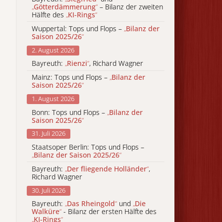
„
Götterdämmerung
“
– Bilanz der zweiten
Hälfte des
„
KI-Rings
“
Wuppertal: Tops und Flops –
„
Bilanz der
Saison 2025/26
“
2. August 2026
Bayreuth:
„
Rienzi
“
, Richard Wagner
Mainz: Tops und Flops –
„
Bilanz der
Saison 2025/26
“
1. August 2026
Bonn: Tops und Flops –
„
Bilanz der
Saison 2025/26
“
31. Juli 2026
Staatsoper Berlin: Tops und Flops –
„
Bilanz der Saison 2025/26
“
Bayreuth:
„
Der fliegende Holländer
“
,
Richard Wagner
30. Juli 2026
Bayreuth:
„
Das Rheingold
“
und
„
Die
Walküre
“
- Bilanz der ersten Hälfte des
„
KI-Rings
“