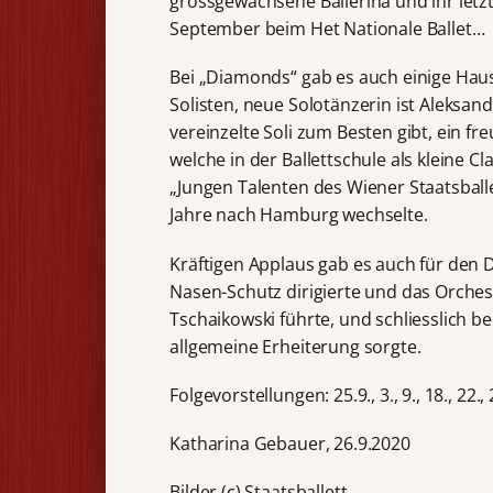
grossgewachsene Ballerina und ihr letzte
September beim Het Nationale Ballet…
Bei „Diamonds“ gab es auch einige Haus
Solisten, neue Solotänzerin ist Aleksa
vereinzelte Soli zum Besten gibt, ein f
welche in der Ballettschule als kleine 
„Jungen Talenten des Wiener Staatsballe
Jahre nach Hamburg wechselte.
Kräftigen Applaus gab es auch für den 
Nasen-Schutz dirigierte und das Orches
Tschaikowski führte, und schliesslich b
allgemeine Erheiterung sorgte.
Folgevorstellungen: 25.9., 3., 9., 18., 22., 
Katharina Gebauer, 26.9.2020
Bilder (c) Staatsballett