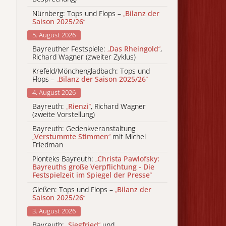
Nürnberg: Tops und Flops –
„
Bilanz der
Saison 2025/26
“
5. August 2026
Bayreuther Festspiele:
„
Das Rheingold
“
,
Richard Wagner (zweiter Zyklus)
Krefeld/Mönchengladbach: Tops und
Flops –
„
Bilanz der Saison 2025/26
“
4. August 2026
Bayreuth:
„
Rienzi
“
, Richard Wagner
(zweite Vorstellung)
Bayreuth: Gedenkveranstaltung
„
Verstummte Stimmen
“
mit Michel
Friedman
Pionteks Bayreuth:
„
Christa Pawlofsky:
Bayreuths große Verpflichtung - Die
Festspielzeit im Spiegel der Presse
“
Gießen: Tops und Flops –
„
Bilanz der
Saison 2025/26
“
3. August 2026
Bayreuth:
„
Siegfried
“
und