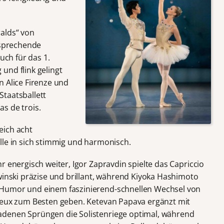
alds“ von
rsprechende
uch für das 1.
und flink gelingt
n Alice Firenze und
taatsballett
s de trois.
eich acht
lle in sich stimmig und harmonisch.
r energisch weiter, Igor Zapravdin spielte das Capriccio
winski präzise und brillant, während Kiyoka Hashimoto
 Humor und einem faszinierend-schnellen Wechsel von
 deux zum Besten geben. Ketevan Papava ergänzt mit
denen Sprüngen die Solistenriege optimal, während