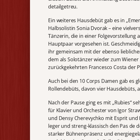
detailgetreu.
Ein weiteres Hausdebüt gab es in „Emer
Halbsolistin Sonia Dvorak – eine vielve
Tänzerin, die in einer Folgevorstellung a
Hauptpaar vorgesehen ist. Geschmeidig 
ihr gemeinsam mit der ebenso liebliche
dem als Solotänzer wieder zum Wiener S
zurückgekehrten Francesco Costa der Pa
Auch bei den 10 Corps Damen gab es gl
Rollendebüts, davon vier Hausdebüts, a
Nach der Pause ging es mit „Rubies“ seh
für Klavier und Orchester von Igor Stra
und Densy Cherevychko mit Esprit und
leger und streng-klassisch den Pas de
starker Bühnenpräsenz und energiegela