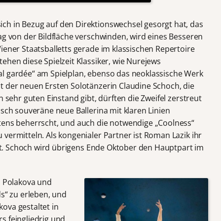
ch in Bezug auf den Direktionswechsel gesorgt hat, das
ag von der Bildfläche verschwinden, wird eines Besseren
iener Staatsballetts gerade im klassischen Repertoire
ehen diese Spielzeit Klassiker, wie Nurejews
al gardée“ am Spielplan, ebenso das neoklassische Werk
t der neuen Ersten Solotänzerin Claudine Schoch, die
n sehr guten Einstand gibt, dürften die Zweifel zerstreut
isch souveräne neue Ballerina mit klaren Linien
tens beherrscht, und auch die notwendige „Coolness“
vermitteln. Als kongenialer Partner ist Roman Lazik ihr
tist. Schoch wird übrigens Ende Oktober den Hauptpart im
a Polakova und
ds“ zu erleben, und
ova gestaltet in
s feingliedrig und