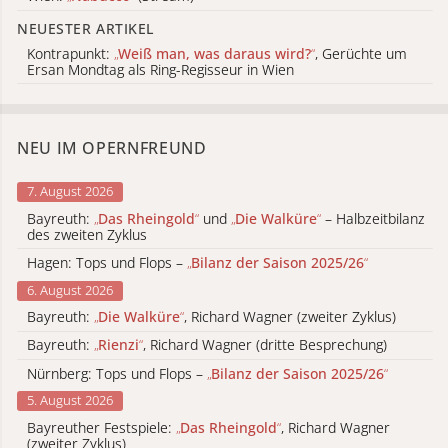
NEUESTER ARTIKEL
Kontrapunkt:
„
Weiß man, was daraus wird?
“
, Gerüchte um
Ersan Mondtag als Ring-Regisseur in Wien
NEU IM OPERNFREUND
7. August 2026
Bayreuth:
„
Das Rheingold
“
und
„
Die Walküre
“
– Halbzeitbilanz
des zweiten Zyklus
Hagen: Tops und Flops –
„
Bilanz der Saison 2025/26
“
6. August 2026
Bayreuth:
„
Die Walküre
“
, Richard Wagner (zweiter Zyklus)
Bayreuth:
„
Rienzi
“
, Richard Wagner (dritte Besprechung)
Nürnberg: Tops und Flops –
„
Bilanz der Saison 2025/26
“
5. August 2026
Bayreuther Festspiele:
„
Das Rheingold
“
, Richard Wagner
(zweiter Zyklus)