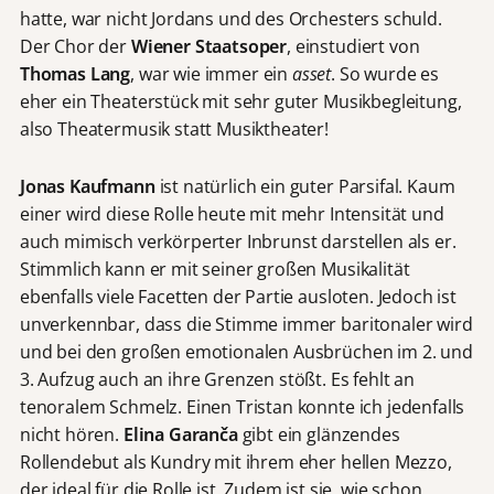
hatte, war nicht Jordans und des Orchesters schuld.
Der Chor der
Wiener Staatsoper
, einstudiert von
Thomas Lang
, war wie immer ein
asset
. So wurde es
eher ein Theaterstück mit sehr guter Musikbegleitung,
also Theatermusik statt Musiktheater!
Jonas Kaufmann
ist natürlich ein guter Parsifal. Kaum
einer wird diese Rolle heute mit mehr Intensität und
auch mimisch verkörperter Inbrunst darstellen als er.
Stimmlich kann er mit seiner großen Musikalität
ebenfalls viele Facetten der Partie ausloten. Jedoch ist
unverkennbar, dass die Stimme immer baritonaler wird
und bei den großen emotionalen Ausbrüchen im 2. und
3. Aufzug auch an ihre Grenzen stößt. Es fehlt an
tenoralem Schmelz. Einen Tristan konnte ich jedenfalls
nicht hören.
Elina Garanča
gibt ein glänzendes
Rollendebut als Kundry mit ihrem eher hellen Mezzo,
der ideal für die Rolle ist. Zudem ist sie, wie schon