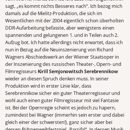
sagt, „es kommt nichts Besseres nach“. Ich bezog mich
damals auf die Mielitz-Produktion, die sich im
Wesentlichen mit der 2004 eigentlich schon überholten
DDR-Aufarbeitung befasste, aber wenigstens einen
spannenden und gelungenen 1. und in Teilen auch 2.
Aufzug bot. Ich hatte allerdings nicht erwartet, dass ich
nun in Bezug auf die Neuinszenierung von Richard
Wagners Abschiedswerk an der Wiener Staatsoper in
der Inszenierung des russischen Theater-, Opern- und
Filmregisseurs
Kirill Semjonowitsch Serebrennikow
wieder an diesen Spruch denken muss. In seiner
Produktion wird in erster Linie klar, dass
Serebrennikow sicher ein guter Theaterregisseur und
wohl auch einen guter Filmregisseur mit viel Fantasie
ist. Bei der Opernregie scheint es jedoch zu hapern,
zumindest bei Wagner (immerhin sein erster und dabei
gleich einer der schwersten!), ganz sicher aber bei
dessen Bühnenweihfestspiel „Parsifal“. In dessen Musik