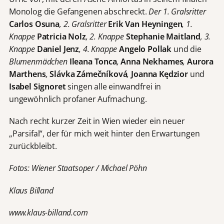
Monolog die Gefangenen abschreckt.
Der 1. Gralsritter
Carlos Osuna
,
2. Gralsritter
Erik Van Heyningen
,
1.
Knappe
Patricia Nolz
,
2. Knappe
Stephanie Maitland
,
3.
Knappe
Daniel Jenz
,
4. Knappe
Angelo Pollak
und die
Blumenmädchen
Ileana Tonca
,
Anna Nekhames
,
Aurora
Marthens
,
Slávka Zámečníková
,
Joanna Kędzior
und
Isabel Signoret
singen alle einwandfrei in
ungewöhnlich profaner Aufmachung.
Nach recht kurzer Zeit in Wien wieder ein neuer
„Parsifal“, der für mich weit hinter den Erwartungen
zurückbleibt.
Fotos: Wiener Staatsoper / Michael Pöhn
Klaus Billand
www.klaus-billand.com