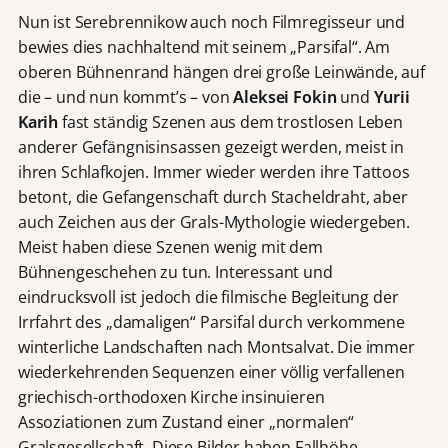
Nun ist Serebrennikow auch noch Filmregisseur und
bewies dies nachhaltend mit seinem „Parsifal“. Am
oberen Bühnenrand hängen drei große Leinwände, auf
die – und nun kommt’s – von
Aleksei Fokin
und
Yurii
Karih
fast ständig Szenen aus dem trostlosen Leben
anderer Gefängnisinsassen gezeigt werden, meist in
ihren Schlafkojen. Immer wieder werden ihre Tattoos
betont, die Gefangenschaft durch Stacheldraht, aber
auch Zeichen aus der Grals-Mythologie wiedergeben.
Meist haben diese Szenen wenig mit dem
Bühnengeschehen zu tun. Interessant und
eindrucksvoll ist jedoch die filmische Begleitung der
Irrfahrt des „damaligen“ Parsifal durch verkommene
winterliche Landschaften nach Montsalvat. Die immer
wiederkehrenden Sequenzen einer völlig verfallenen
griechisch-orthodoxen Kirche insinuieren
Assoziationen zum Zustand einer „normalen“
Gralsgesellschaft. Diese Bilder haben Fallhöhe.