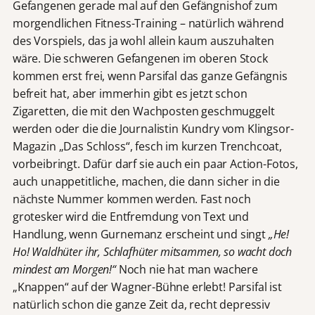
Gefangenen gerade mal auf den Gefängnishof zum
morgendlichen Fitness-Training – natürlich während
des Vorspiels, das ja wohl allein kaum auszuhalten
wäre. Die schweren Gefangenen im oberen Stock
kommen erst frei, wenn Parsifal das ganze Gefängnis
befreit hat, aber immerhin gibt es jetzt schon
Zigaretten, die mit den Wachposten geschmuggelt
werden oder die die Journalistin Kundry vom Klingsor-
Magazin „Das Schloss“, fesch im kurzen Trenchcoat,
vorbeibringt. Dafür darf sie auch ein paar Action-Fotos,
auch unappetitliche, machen, die dann sicher in die
nächste Nummer kommen werden. Fast noch
grotesker wird die Entfremdung von Text und
Handlung, wenn Gurnemanz erscheint und singt
„
He!
Ho! Waldhüter ihr, Schlafhüter mitsammen, so wacht doch
mindest am Morgen!“
Noch nie hat man wachere
„Knappen“ auf der Wagner-Bühne erlebt! Parsifal ist
natürlich schon die ganze Zeit da, recht depressiv