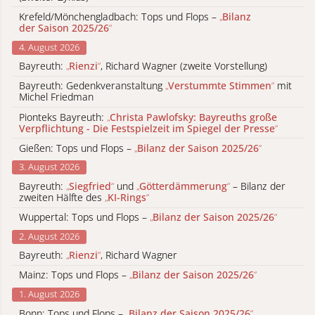
Krefeld/Mönchengladbach: Tops und Flops –
„
Bilanz
der Saison 2025/26
“
4. August 2026
Bayreuth:
„
Rienzi
“
, Richard Wagner (zweite Vorstellung)
Bayreuth: Gedenkveranstaltung
„
Verstummte Stimmen
“
mit
Michel Friedman
Pionteks Bayreuth:
„
Christa Pawlofsky: Bayreuths große
Verpflichtung - Die Festspielzeit im Spiegel der Presse
“
Gießen: Tops und Flops –
„
Bilanz der Saison 2025/26
“
3. August 2026
Bayreuth:
„
Siegfried
“
und
„
Götterdämmerung
“
– Bilanz der
zweiten Hälfte des
„
KI-Rings
“
Wuppertal: Tops und Flops –
„
Bilanz der Saison 2025/26
“
2. August 2026
Bayreuth:
„
Rienzi
“
, Richard Wagner
Mainz: Tops und Flops –
„
Bilanz der Saison 2025/26
“
1. August 2026
Bonn: Tops und Flops –
„
Bilanz der Saison 2025/26
“