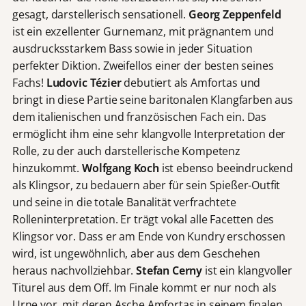
gesagt, darstellerisch sensationell.
Georg Zeppenfeld
ist ein exzellenter Gurnemanz, mit prägnantem und
ausdrucksstarkem Bass sowie in jeder Situation
perfekter Diktion. Zweifellos einer der besten seines
Fachs!
Ludovic Tézier
debutiert als Amfortas und
bringt in diese Partie seine baritonalen Klangfarben aus
dem italienischen und französischen Fach ein. Das
ermöglicht ihm eine sehr klangvolle Interpretation der
Rolle, zu der auch darstellerische Kompetenz
hinzukommt.
Wolfgang Koch
ist ebenso beeindruckend
als Klingsor, zu bedauern aber für sein Spießer-Outfit
und seine in die totale Banalität verfrachtete
Rolleninterpretation. Er trägt vokal alle Facetten des
Klingsor vor. Dass er am Ende von Kundry erschossen
wird, ist ungewöhnlich, aber aus dem Geschehen
heraus nachvollziehbar.
Stefan Cerny
ist ein klangvoller
Titurel aus dem Off. Im Finale kommt er nur noch als
Urne vor, mit deren Asche Amfortas in seinem finalen