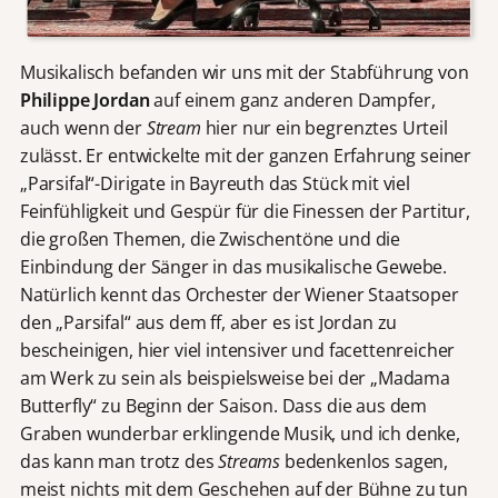
Musikalisch befanden wir uns mit der Stabführung von
Philippe Jordan
auf einem ganz anderen Dampfer,
auch wenn der
Stream
hier nur ein begrenztes Urteil
zulässt. Er entwickelte mit der ganzen Erfahrung seiner
„Parsifal“-Dirigate in Bayreuth das Stück mit viel
Feinfühligkeit und Gespür für die Finessen der Partitur,
die großen Themen, die Zwischentöne und die
Einbindung der Sänger in das musikalische Gewebe.
Natürlich kennt das Orchester der Wiener Staatsoper
den „Parsifal“ aus dem ff, aber es ist Jordan zu
bescheinigen, hier viel intensiver und facettenreicher
am Werk zu sein als beispielsweise bei der „Madama
Butterfly“ zu Beginn der Saison. Dass die aus dem
Graben wunderbar erklingende Musik, und ich denke,
das kann man trotz des
Streams
bedenkenlos sagen,
meist nichts mit dem Geschehen auf der Bühne zu tun