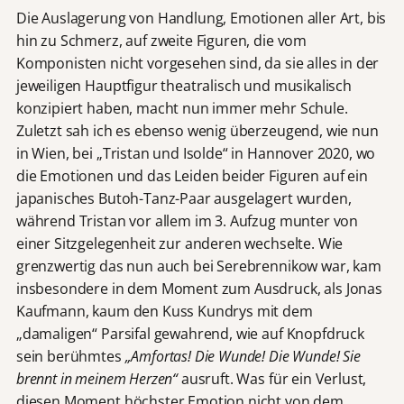
Die Auslagerung von Handlung, Emotionen aller Art, bis
hin zu Schmerz, auf zweite Figuren, die vom
Komponisten nicht vorgesehen sind, da sie alles in der
jeweiligen Hauptfigur theatralisch und musikalisch
konzipiert haben, macht nun immer mehr Schule.
Zuletzt sah ich es ebenso wenig überzeugend, wie nun
in Wien, bei „Tristan und Isolde“ in Hannover 2020, wo
die Emotionen und das Leiden beider Figuren auf ein
japanisches Butoh-Tanz-Paar ausgelagert wurden,
während Tristan vor allem im 3. Aufzug munter von
einer Sitzgelegenheit zur anderen wechselte. Wie
grenzwertig das nun auch bei Serebrennikow war, kam
insbesondere in dem Moment zum Ausdruck, als Jonas
Kaufmann, kaum den Kuss Kundrys mit dem
„damaligen“ Parsifal gewahrend, wie auf Knopfdruck
sein berühmtes
„Amfortas! Die Wunde! Die Wunde! Sie
brennt in meinem Herzen“
ausruft. Was für ein Verlust,
diesen Moment höchster Emotion nicht von dem