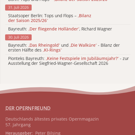
31. Juli 2026
Staatsoper Berlin: Tops und Flops –
„
Bilanz
der Saison 2025/26
“
Bayreuth:
„
Der fliegende Holländer
“
, Richard Wagner
30. Juli 2026
Bayreuth:
„
Das Rheingold
“
und
„
Die Walküre
“
- Bilanz der
ersten Hälfte des
„
KI-Rings
“
Pionteks Bayreuth:
„
Keine Festspiele im Jubiläumsjahr?
“
- zur
Ausstellung der Siegfried-Wagner-Gesellschaft 2026
DER OPERNFREUND
Deutschlands ältestes privates
Opernmagazin
57. Jahrgang
Herausgeber
: Peter Bilsing