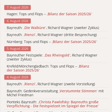
7. August 2026
Hagen: Tops und Flops –
„
Bilanz der Saison 2025/26
“
6. August 2026
Bayreuth:
„
Die Walküre
“
, Richard Wagner (zweiter Zyklus)
Bayreuth:
„
Rienzi
“
, Richard Wagner (dritte Besprechung)
Nürnberg: Tops und Flops –
„
Bilanz der Saison 2025/26
“
5. August 2026
Bayreuther Festspiele:
„
Das Rheingold
“
, Richard Wagner
(zweiter Zyklus)
Krefeld/Mönchengladbach: Tops und Flops –
„
Bilanz
der Saison 2025/26
“
4. August 2026
Bayreuth:
„
Rienzi
“
, Richard Wagner (zweite Vorstellung)
Bayreuth: Gedenkveranstaltung
„
Verstummte Stimmen
“
mit
Michel Friedman
Pionteks Bayreuth:
„
Christa Pawlofsky: Bayreuths große
Verpflichtung - Die Festspielzeit im Spiegel der Presse
“