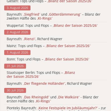
Gießen: Tops und Flops –
„
Bilanz der Saison 2025/26
“
3. August 2026
Bayreuth:
„
Siegfried
“
und
„
Götterdämmerung
“
– Bilanz der
zweiten Hälfte des
„
KI-Rings
“
Wuppertal: Tops und Flops –
„
Bilanz der Saison 2025/26
“
2. August 2026
Bayreuth:
„
Rienzi
“
, Richard Wagner
Mainz: Tops und Flops –
„
Bilanz der Saison 2025/26
“
1. August 2026
Bonn: Tops und Flops –
„
Bilanz der Saison 2025/26
“
31. Juli 2026
Staatsoper Berlin: Tops und Flops –
„
Bilanz
der Saison 2025/26
“
Bayreuth:
„
Der fliegende Holländer
“
, Richard Wagner
30. Juli 2026
Bayreuth:
„
Das Rheingold
“
und
„
Die Walküre
“
- Bilanz der
ersten Hälfte des
„
KI-Rings
“
Pionteks Bayreuth:
„
Keine Festspiele im Jubiläumsjahr?
“
- zur