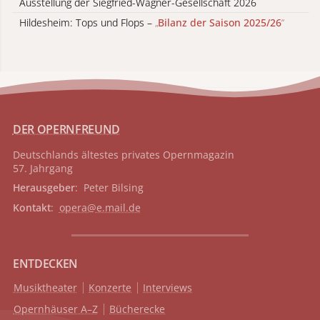
Ausstellung der Siegfried-Wagner-Gesellschaft 2026
Hildesheim: Tops und Flops –
„
Bilanz der Saison 2025/26
“
DER OPERNFREUND
Deutschlands ältestes privates
Opernmagazin
57. Jahrgang
Herausgeber
: Peter Bilsing
Kontakt
:
opera@e.mail.de
ENTDECKEN
Musiktheater
Konzerte
Interviews
Opernhäuser A–Z
Bücherecke