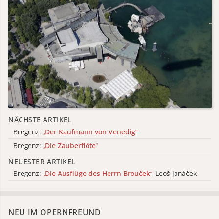
NÄCHSTE ARTIKEL
Bregenz:
„
Der Kaufmann von Venedig
“
Bregenz:
„
Die Zauberflöte
“
NEUESTER ARTIKEL
Bregenz:
„
Die Ausflüge des Herrn Brouček
“
, Leoš Janáček
NEU IM OPERNFREUND