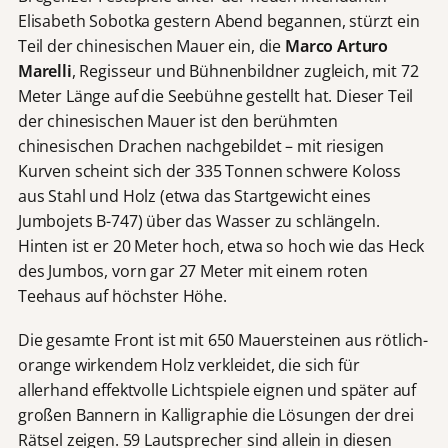
Elisabeth Sobotka gestern Abend begannen, stürzt ein
Teil der chinesischen Mauer ein, die
Marco Arturo
Marelli
, Regisseur und Bühnenbildner zugleich, mit 72
Meter Länge auf die Seebühne gestellt hat. Dieser Teil
der chinesischen Mauer ist den berühmten
chinesischen Drachen nachgebildet – mit riesigen
Kurven scheint sich der 335 Tonnen schwere Koloss
aus Stahl und Holz (etwa das Startgewicht eines
Jumbojets B-747) über das Wasser zu schlängeln.
Hinten ist er 20 Meter hoch, etwa so hoch wie das Heck
des Jumbos, vorn gar 27 Meter mit einem roten
Teehaus auf höchster Höhe.
Die gesamte Front ist mit 650 Mauersteinen aus rötlich-
orange wirkendem Holz verkleidet, die sich für
allerhand effektvolle Lichtspiele eignen und später auf
großen Bannern in Kalligraphie die Lösungen der drei
Rätsel zeigen. 59 Lautsprecher sind allein in diesen