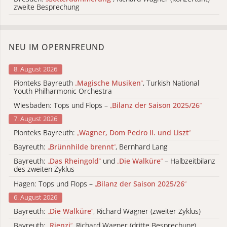
zweite Besprechung
NEU IM OPERNFREUND
8. August 2026
Pionteks Bayreuth
„
Magische Musiken
“
, Turkish National
Youth Philharmonic Orchestra
Wiesbaden: Tops und Flops –
„
Bilanz der Saison 2025/26
“
7. August 2026
Pionteks Bayreuth:
„
Wagner, Dom Pedro II. und Liszt
“
Bayreuth:
„
Brünnhilde brennt
“
, Bernhard Lang
Bayreuth:
„
Das Rheingold
“
und
„
Die Walküre
“
– Halbzeitbilanz
des zweiten Zyklus
Hagen: Tops und Flops –
„
Bilanz der Saison 2025/26
“
6. August 2026
Bayreuth:
„
Die Walküre
“
, Richard Wagner (zweiter Zyklus)
Bayreuth:
„
Rienzi
“
, Richard Wagner (dritte Besprechung)