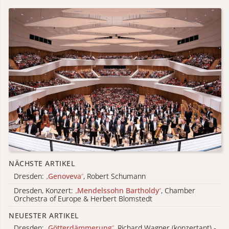
NÄCHSTE ARTIKEL
Dresden:
„
Genoveva
“
, Robert Schumann
Dresden, Konzert:
„
Mendelssohn Bartholdy
“
, Chamber
Orchestra of Europe & Herbert Blomstedt
NEUESTER ARTIKEL
Dresden:
„
Götterdämmerung
“
, Richard Wagner (konzertant) -