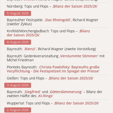
Nürnberg: Tops und Flops –
„
Bilanz der Saison 2025/26
“
5. August 2026
Bayreuther Festspiele:
„
Das Rheingold
“
, Richard Wagner
(zweiter Zyklus)
Krefeld/Mönchengladbach: Tops und Flops –
„
Bilanz
der Saison 2025/26
“
4. August 2026
Bayreuth:
„
Rienzi
“
, Richard Wagner (zweite Vorstellung)
Bayreuth: Gedenkveranstaltung
„
Verstummte Stimmen
“
mit
Michel Friedman
Pionteks Bayreuth:
„
Christa Pawlofsky: Bayreuths große
Verpflichtung - Die Festspielzeit im Spiegel der Presse
“
Gießen: Tops und Flops –
„
Bilanz der Saison 2025/26
“
3. August 2026
Bayreuth:
„
Siegfried
“
und
„
Götterdämmerung
“
– Bilanz der
zweiten Hälfte des
„
KI-Rings
“
Wuppertal: Tops und Flops –
„
Bilanz der Saison 2025/26
“
2. August 2026