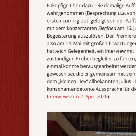
60köpfige Chor dazu. Die damalige Auff
wahrgenommen (Besprechung u.a. von T
ersten coming out, gefolgt von der Auf
mit dem konzertanten
Siegfried
am 16. J
Begeisterung auszulösen. Der Premiere d
also am 14. Mai mit großen Erwartung
hatte ich Gelegenheit, ein Interview m
zuständigen Probenbegleiter zu führen
einmal konnte herausgearbeitet werde
gewesen sei, die er gemeinsam mit sei
dem „kleinen Hey“ allbekannten Julius 
konsonantenbetonte Aussprache für die
Interview vom 2. April 2026
).