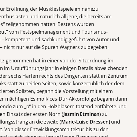
zur Eröffnung der Musikfestspiele im nahezu
thusiasten und natürlich all jene, die bereits am
es“ teilgenommen hatten. Bestens wurden
reut“ vom Festspielmanagement und Tourismus-
en – kompetent und sachkundig geführt von Autor und
– nicht nur auf die Spuren Wagners zu begeben.
tz genommen hat in einer von der Sitzordnung im
 im Uraufführungsjahr in einigen Details abweichenden
 der sechs Harfen rechts des Dirigenten statt im Zentrum
ks statt zu beiden Seiten, sowie konzertüblich der dem
ierten Solisten, begann die Vorstellung mit einem
der mächtigen Es-moll/ ces-Dur-Akkordfolge begann dann
endo zum „p“ in den Holzbläsern tastend entfaltete und
en Einsatz der ersten Norn (
Jasmin Etminan
) zu
lungsstrang an die zweite (
Marie-Luise Dressen)
und
t. Von dieser Entwicklungsarchitektur bis zu den