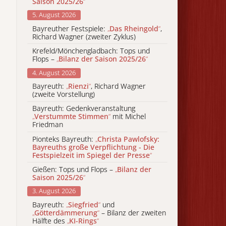
Saison 2025/26
“
5. August 2026
Bayreuther Festspiele:
„
Das Rheingold
“
,
Richard Wagner (zweiter Zyklus)
Krefeld/Mönchengladbach: Tops und
Flops –
„
Bilanz der Saison 2025/26
“
4. August 2026
Bayreuth:
„
Rienzi
“
, Richard Wagner
(zweite Vorstellung)
Bayreuth: Gedenkveranstaltung
„
Verstummte Stimmen
“
mit Michel
Friedman
Pionteks Bayreuth:
„
Christa Pawlofsky:
Bayreuths große Verpflichtung - Die
Festspielzeit im Spiegel der Presse
“
Gießen: Tops und Flops –
„
Bilanz der
Saison 2025/26
“
3. August 2026
Bayreuth:
„
Siegfried
“
und
„
Götterdämmerung
“
– Bilanz der zweiten
Hälfte des
„
KI-Rings
“