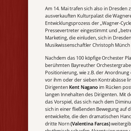
Am 14. Mai trafen sich also in Dresden 
ausverkauften Kulturpalast die Wagneren
Entwicklungsprozess der „Wagner-Cycl
Pressevertreter eingestimmt und „bet
Marketing, die einluden, sich in Dresd
Musikwissenschaftler Christoph Münch 
Nachdem das 100 köpfige Orchester Pla
berühmten Bayreuther Orchestergraben
Positionierung, wie z.B. der Anordnung
vor ihm oder der sieben Kontrabässe lin
Dirigenten
Kent Nagano
im Rücken post
langen Innehalten des Dirigenten. Mit 
das Vorspiel, das sich nach dem Diminu
sich in einer fließenden Bewegung auf d
entwickelte, die den dramatischen Hand
dritte Norn
(Valentina Farcas)
weitergib