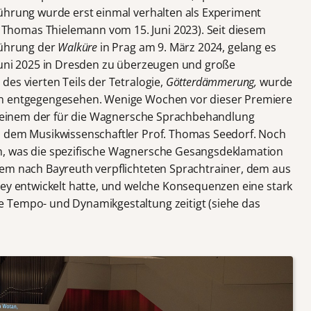
ührung wurde erst einmal verhalten als Experiment
homas Thielemann vom 15. Juni 2023). Seit diesem
führung der
Walküre
in Prag am 9. März 2024, gelang es
uni 2025 in Dresden zu überzeugen und große
es vierten Teils der Tetralogie,
Götterdämmerung,
wurde
en entgegengesehen. Wenige Wochen vor dieser Premiere
it einem der für die Wagnersche Sprachbehandlung
, dem Musikwissenschaftler Prof. Thomas Seedorf. Noch
n, was die spezifische Wagnersche Gesangsdeklamation
nem nach Bayreuth verpflichteten Sprachtrainer, dem aus
Hey entwickelt hatte, und welche Konsequenzen eine stark
 Tempo- und Dynamikgestaltung zeitigt (siehe das