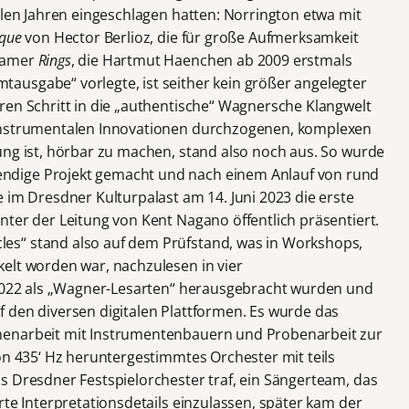
elen Jahren eingeschlagen hatten: Norrington etwa mit
ique
von Hector Berlioz, die für große Aufmerksamkeit
rdamer
Rings
, die Hartmut Haenchen ab 2009 erstmals
usgabe“ vorlegte, ist seither kein größer angelegter
ren Schritt in die „authentische“ Wagnersche Klangwelt
 instrumentalen Innovationen durchzogenen, komplexen
ung ist, hörbar zu machen, stand also noch aus. So wurde
dige Projekt gemacht und nach einem Anlauf von rund
 im Dresdner Kulturpalast am 14. Juni 2023 die erste
nter der Leitung von Kent Nagano öffentlich präsentiert.
es“ stand also auf dem Prüfstand, was in Workshops,
elt worden war, nachzulesen in vier
 2022 als „Wagner-Lesarten“ herausgebracht wurden und
 den diversen digitalen Plattformen. Es wurde das
menarbeit mit Instrumentenbauern und Probenarbeit zur
on 435‘ Hz heruntergestimmtes Orchester mit teils
s Dresdner Festspielorchester traf, ein Sängerteam, das
rte Interpretationsdetails einzulassen, später kam der