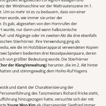
nd gezielt eingesetzten col legno-Passagen und
satz der Windmaschine vor der Waltrautenszene im 1.
. Um so mehr ist es zu bedauern, dass von einer
men wurde, wie immer sie unter der
e. Es gab, abgesehen von den Hornrufen der
rt wurde, nur dann und wann halbszenische
f- und Abgänge oder im zweiten Akt die drei ebenfalls
aischen Stierhörner. Ihre Verwendung ging als
media, wie die im Holzbläserapparat verwendeten Kopien
zwei Spielern bedienten drei Kesselpaukenpaare, deren
sch von größter Bedeutung wurde. Die Stierhörner
Chor der KlangVerwaltung
) herunter, die im 2. Akt hinter
hatten und stimmgewaltig dem Hoiho-Ruf Hagens
stik und damit der Charakterisierung der
Personenführung des Tanzmeisters Richard Fricke steht,
fführung hinzugezogen hatte, versuchte sich der mit
ierte
Young Woo Kim
als überragender Siegfried immer