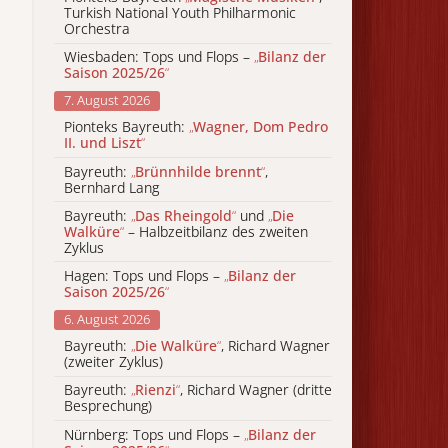
Turkish National Youth Philharmonic
Orchestra
Wiesbaden: Tops und Flops –
„
Bilanz der
Saison 2025/26
“
7. August 2026
Pionteks Bayreuth:
„
Wagner, Dom Pedro
II. und Liszt
“
Bayreuth:
„
Brünnhilde brennt
“
,
Bernhard Lang
Bayreuth:
„
Das Rheingold
“
und
„
Die
Walküre
“
– Halbzeitbilanz des zweiten
Zyklus
Hagen: Tops und Flops –
„
Bilanz der
Saison 2025/26
“
6. August 2026
Bayreuth:
„
Die Walküre
“
, Richard Wagner
(zweiter Zyklus)
Bayreuth:
„
Rienzi
“
, Richard Wagner (dritte
Besprechung)
Nürnberg: Tops und Flops –
„
Bilanz der