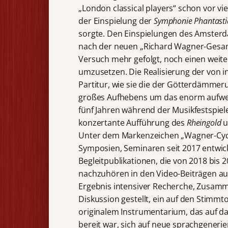
„London classical players“ schon vor vi
der Einspielung der
Symphonie Phantast
sorgte. Den Einspielungen des Amste
nach der neuen „Richard Wagner-Gesamta
Versuch mehr gefolgt, noch einen weite
umzusetzen. Die Realisierung der von
Partitur, wie sie die der Götterdämmer
großes Aufhebens um das enorm aufwen
fünf Jahren während der Musikfestspiele
konzertante Aufführung des
Rheingold
u
Unter dem Markenzeichen „Wagner-Cycl
Symposien, Seminaren seit 2017 entwick
Begleitpublikationen, die von 2018 bis
nachzuhören in den Video-Beiträgen auf
Ergebnis intensiver Recherche, Zusam
Diskussion gestellt, ein auf den Stimmt
originalem Instrumentarium, das auf da
bereit war, sich auf neue sprachgenerie