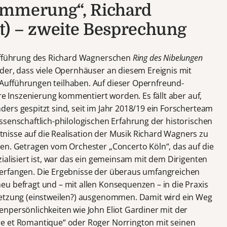
ämmerung“, Richard
t) – zweite Besprechung
aufführung des Richard Wagnerschen
Ring des Nibelungen
der, dass viele Opernhäuser an diesem Ereignis mit
ufführungen teilhaben. Auf dieser Opernfreund-
ere Inszenierung kommentiert worden. Es fällt aber auf,
ers gespitzt sind, seit im Jahr 2018/19 ein Forscherteam
ssenschaftlich-philologischen Erfahrung der historischen
isse auf die Realisation der Musik Richard Wagners zu
n. Getragen vom Orchester „Concerto Köln“, das auf die
ialisiert ist, war das ein gemeinsam mit dem Dirigenten
terfangen. Die Ergebnisse der überaus umfangreichen
u befragt und – mit allen Konsequenzen – in die Praxis
setzung (einstweilen?) ausgenommen. Damit wird ein Weg
npersönlichkeiten wie John Eliot Gardiner mit der
e et Romantique“ oder Roger Norrington mit seinen