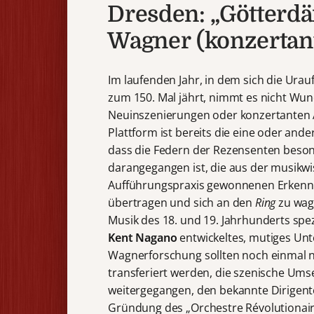
Dresden: „Götterd
Wagner (konzertan
Im laufenden Jahr, in dem sich die Ur
zum 150. Mal jährt, nimmt es nicht Wun
Neuinszenierungen oder konzertanten A
Plattform ist bereits die eine oder and
dass die Federn der Rezensenten besond
darangegangen ist, die aus der musikwi
Aufführungspraxis gewonnenen Erkenntn
übertragen und sich an den
Ring
zu wage
Musik des 18. und 19. Jahrhunderts spez
Kent Nagano
entwickeltes, mutiges Un
Wagnerforschung sollten noch einmal ne
transferiert werden, die szenische Um
weitergegangen, den bekannte Dirigente
Gründung des „Orchestre Révolutionair