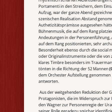
rhythmisch scharfen Akzentuierungen u
Portamenti in den Streichern, dem Ein
Aufzug, war der ganze Abend gezeichnet
szenischen Realisation Abstand genom
Authetizitätsprämisse ausgesehen hätt
Bühnenmusik, die auf dem Rang platzie
Andeutungen in der Personenführung, Au
auf dem Rang positionierten, sehr arch
Besonderheit ebenso durch die social 
oder Originalinstrumente oder die von 
klares Timbre besonders im Trauermar
tönten in die Richtung der 52 Mannen
(
dem Orchester Aufstellung genommen 
antworten.
Aus der weitgehenden Reduktion der Ge
Protagonisten, die im Widerspruch zur 
den Wagner zur Personenregie der Urau
seiner Rolle geradezu spürbar identifiz