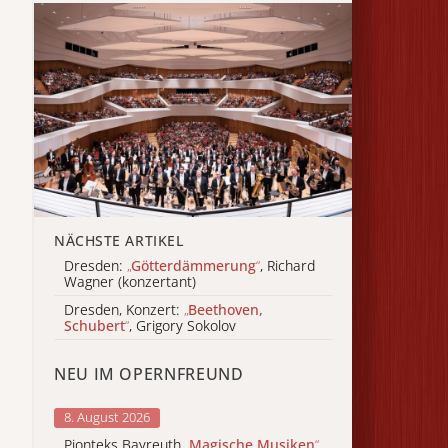
NÄCHSTE ARTIKEL
Dresden:
„
Götterdämmerung
“
, Richard
Wagner (konzertant)
Dresden, Konzert:
„
Beethoven,
Schubert
“
, Grigory Sokolov
NEU IM OPERNFREUND
8. August 2026
Pionteks Bayreuth
„
Magische Musiken
“
,