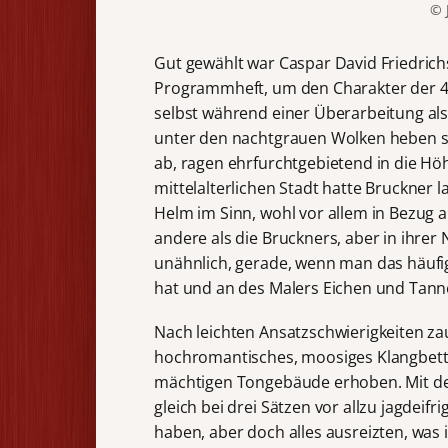
© 
Gut gewählt war Caspar David Friedric
Programmheft, um den Charakter der 4. 
selbst während einer Überarbeitung als
unter den nachtgrauen Wolken heben sic
ab, ragen ehrfurchtgebietend in die Hö
mittelalterlichen Stadt hatte Bruckner
Helm im Sinn, wohl vor allem in Bezug au
andere als die Bruckners, aber in ihrer 
unähnlich, gerade, wenn man das häuf
hat und an des Malers Eichen und Tann
Nach leichten Ansatzschwierigkeiten z
hochromantisches, moosiges Klangbett,
mächtigen Tongebäude erhoben. Mit de
gleich bei drei Sätzen vor allzu jagdei
haben, aber doch alles ausreizten, wa