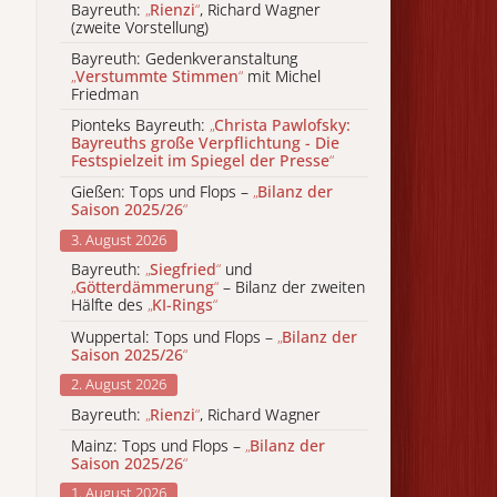
Bayreuth:
„
Rienzi
“
, Richard Wagner
(zweite Vorstellung)
Bayreuth: Gedenkveranstaltung
„
Verstummte Stimmen
“
mit Michel
Friedman
Pionteks Bayreuth:
„
Christa Pawlofsky:
Bayreuths große Verpflichtung - Die
Festspielzeit im Spiegel der Presse
“
Gießen: Tops und Flops –
„
Bilanz der
Saison 2025/26
“
3. August 2026
Bayreuth:
„
Siegfried
“
und
„
Götterdämmerung
“
– Bilanz der zweiten
Hälfte des
„
KI-Rings
“
Wuppertal: Tops und Flops –
„
Bilanz der
Saison 2025/26
“
2. August 2026
Bayreuth:
„
Rienzi
“
, Richard Wagner
Mainz: Tops und Flops –
„
Bilanz der
Saison 2025/26
“
1. August 2026