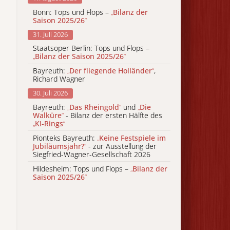
Bonn: Tops und Flops –
„
Bilanz der
Saison 2025/26
“
31. Juli 2026
Staatsoper Berlin: Tops und Flops –
„
Bilanz der Saison 2025/26
“
Bayreuth:
„
Der fliegende Holländer
“
,
Richard Wagner
30. Juli 2026
Bayreuth:
„
Das Rheingold
“
und
„
Die
Walküre
“
- Bilanz der ersten Hälfte des
„
KI-Rings
“
Pionteks Bayreuth:
„
Keine Festspiele im
Jubiläumsjahr?
“
- zur Ausstellung der
Siegfried-Wagner-Gesellschaft 2026
Hildesheim: Tops und Flops –
„
Bilanz der
Saison 2025/26
“