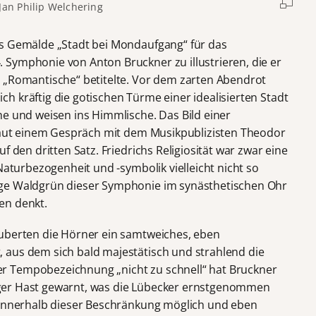
Jan Philip Welchering
hs Gemälde „Stadt bei Mondaufgang“ für das
Symphonie von Anton Bruckner zu illustrieren, die er
 „Romantische“ betitelte. Vor dem zarten Abendrot
h kräftig die gotischen Türme einer idealisierten Stadt
he und weisen ins Himmlische. Das Bild einer
 laut einem Gespräch mit dem Musikpublizisten Theodor
f den dritten Satz. Friedrichs Religiosität war zwar eine
Naturbezogenheit und -symbolik vielleicht nicht so
ige Waldgrün dieser Symphonie im synästhetischen Ohr
en denkt.
auberten die Hörner ein samtweiches, eben
 aus dem sich bald majestätisch und strahlend die
r Tempobezeichnung „nicht zu schnell“ hat Bruckner
friger Hast gewarnt, was die Lübecker ernstgenommen
s innerhalb dieser Beschränkung möglich und eben