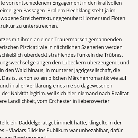
ierte von entschiedenem Engagement in den kraftvollen
eimeligen Passagen. Prallem Blechklang steht ja im
ewobene Streichertextur gegenüber; Hörner und Flöten
ruktur zu unterstreichen.
Satzes mit ihren an einen Trauermarsch gemahnenden
ischen Pizzicati wie in nächtlichen Szenerien werden
schließlich überdeckt strahlendes Funkeln die Trübnis.
ungswechsel gelangen den Lübeckern überzeugend, und
 den Wald hinaus, in munterer Jagdgesellschaft, die
et. Das ist schon so ein bißchen Märchenromantik wie auf
nd in aller Verklärung eines nie so dagewesenen
 der Naivität legitim, weil sich hier niemand nach Realität
ere Ländlichkeit, vom Orchester in liebenswerter
elle ein Daddelgerät gebimmelt hatte, klingelte in der
s – Vladars Blick ins Publikum war unbezahlbar, dafür
z am Band verdient!