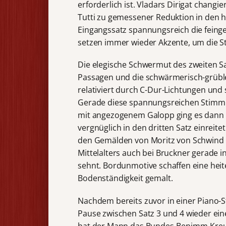
erforderlich ist. Vladars Dirigat chang
Tutti zu gemessener Reduktion in den h
Eingangssatz spannungsreich die feing
setzen immer wieder Akzente, um die St
Die elegische Schwermut des zweiten 
Passagen und die schwärmerisch-grübler
relativiert durch C-Dur-Lichtungen und 
Gerade diese spannungsreichen Stimm
mit angezogenem Galopp ging es dann in
vergnüglich in den dritten Satz einreit
den Gemälden von Moritz von Schwind u
Mittelalters auch bei Bruckner gerade in
sehnt. Bordunmotive schaffen eine heit
Bodenständigkeit gemalt.
Nachdem bereits zuvor in einer Piano-St
Pause zwischen Satz 3 und 4 wieder eine
hat der Mann das Bundes-Benimm-Kreu