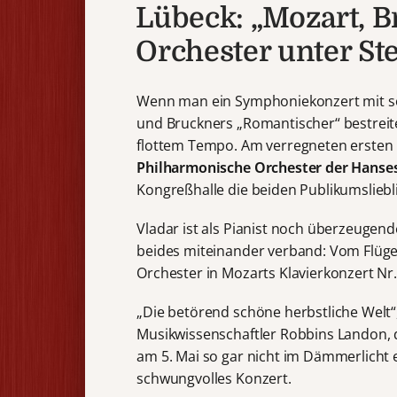
Lübeck: „Mozart, B
Orchester unter St
Wenn man ein Symphoniekonzert mit so
und Bruckners „Romantischer“ bestreitet
flottem Tempo. Am verregneten erste
Philharmonische Orchester der Hanse
Kongreßhalle die beiden Publikumslieb
Vladar ist als Pianist noch überzeugend
beides miteinander verband: Vom Flügel 
Orchester in Mozarts Klavierkonzert Nr.
„Die betörend schöne herbstliche Welt“
Musikwissenschaftler Robbins Landon, d
am 5. Mai so gar nicht im Dämmerlicht e
schwungvolles Konzert.