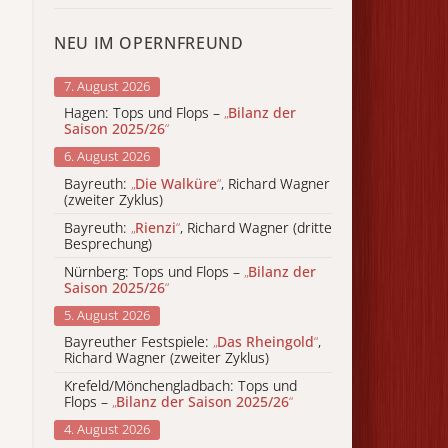
NEU IM OPERNFREUND
7. August 2026
Hagen: Tops und Flops –
„
Bilanz der
Saison 2025/26
“
6. August 2026
Bayreuth:
„
Die Walküre
“
, Richard Wagner
(zweiter Zyklus)
Bayreuth:
„
Rienzi
“
, Richard Wagner (dritte
Besprechung)
Nürnberg: Tops und Flops –
„
Bilanz der
Saison 2025/26
“
5. August 2026
Bayreuther Festspiele:
„
Das Rheingold
“
,
Richard Wagner (zweiter Zyklus)
Krefeld/Mönchengladbach: Tops und
Flops –
„
Bilanz der Saison 2025/26
“
4. August 2026