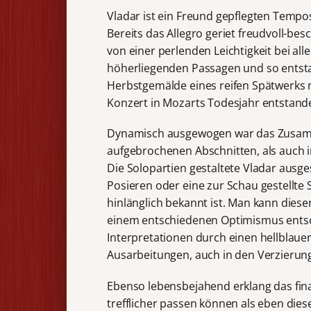
Vladar ist ein Freund gepflegten Temp
Bereits das Allegro geriet freudvoll-b
von einer perlenden Leichtigkeit bei al
höherliegenden Passagen und so entsta
Herbstgemälde eines reifen Spätwerks m
Konzert in Mozarts Todesjahr entstand
Dynamisch ausgewogen war das Zusamme
aufgebrochenen Abschnitten, als auch i
Die Solopartien gestaltete Vladar ausge
Posieren oder eine zur Schau gestellte 
hinlänglich bekannt ist. Man kann diesen
einem entschiedenen Optimismus entsch
Interpretationen durch einen hellblauen
Ausarbeitungen, auch in den Verzierun
Ebenso lebensbejahend erklang das fina
trefflicher passen können als eben dies