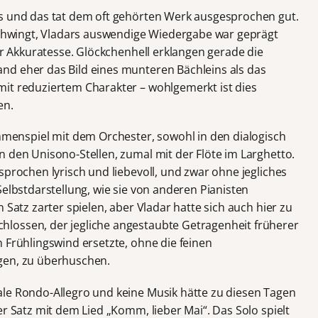
os und das tat dem oft gehörten Werk ausgesprochen gut.
eschwingt, Vladars auswendige Wiedergabe war geprägt
ler Akkuratesse. Glöckchenhell erklangen gerade die
nd eher das Bild eines munteren Bächleins als das
it reduziertem Charakter – wohlgemerkt ist dies
en.
nspiel mit dem Orchester, sowohl in den dialogisch
n den Unisono-Stellen, zumal mit der Flöte im Larghetto.
sprochen lyrisch und liebevoll, und zwar ohne jegliches
Selbstdarstellung, wie sie von anderen Pianisten
 Satz zarter spielen, aber Vladar hatte sich auch hier zu
lossen, der jegliche angestaubte Getragenheit früherer
 Frühlingswind ersetzte, ohne die feinen
gen, zu überhuschen.
le Rondo-Allegro und keine Musik hätte zu diesen Tagen
er Satz mit dem Lied „Komm, lieber Mai“. Das Solo spielt