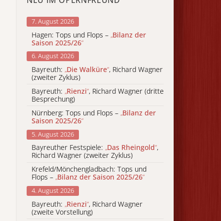
7. August 2026
Hagen: Tops und Flops –
„
Bilanz der
Saison 2025/26
“
6. August 2026
Bayreuth:
„
Die Walküre
“
, Richard Wagner
(zweiter Zyklus)
Bayreuth:
„
Rienzi
“
, Richard Wagner (dritte
Besprechung)
Nürnberg: Tops und Flops –
„
Bilanz der
Saison 2025/26
“
5. August 2026
Bayreuther Festspiele:
„
Das Rheingold
“
,
Richard Wagner (zweiter Zyklus)
Krefeld/Mönchengladbach: Tops und
Flops –
„
Bilanz der Saison 2025/26
“
4. August 2026
Bayreuth:
„
Rienzi
“
, Richard Wagner
(zweite Vorstellung)