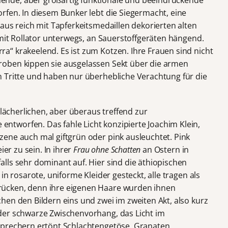
nde, aber großartig funktionale und beeindruckende
rfen. In diesem Bunker lebt die Siegermacht, eine
aus reich mit Tapferkeitsmedaillen dekorierten alten
 mit Rollator unterwegs, an Sauerstoffgeräten hängend.
“ krakeelend. Es ist zum Kotzen. Ihre Frauen sind nicht
oben kippen sie ausgelassen Sekt über die armen
 Tritte und haben nur überhebliche Verachtung für die
 lächerlichen, aber überaus treffend zur
tworfen. Das fahle Licht konzipierte Joachim Klein,
ene auch mal giftgrün oder pink ausleuchtet. Pink
ier zu sein. In ihrer
Frau ohne Schatten
an Ostern in
lls sehr dominant auf. Hier sind die äthiopischen
in rosarote, uniforme Kleider gesteckt, alle tragen als
ücken, denn ihre eigenen Haare wurden ihnen
hen den Bildern eins und zwei im zweiten Akt, also kurz
der schwarze Zwischenvorhang, das Licht im
sprechern ertönt Schlachtengetöse, Granaten