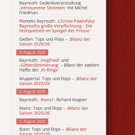
Bayreuth: Gedenkveranstaltung
„
Verstummte Stimmen
“
mit Michel
Friedman
Pionteks Bayreuth:
„
Christa Pawlofsky:
Bayreuths große Verpflichtung - Die
Festspielzeit im Spiegel der Presse
“
Gießen: Tops und Flops –
„
Bilanz der
Saison 2025/26
“
3. August 2026
Bayreuth:
„
Siegfried
“
und
„
Götterdämmerung
“
– Bilanz der zweiten
Hälfte des
„
KI-Rings
“
Wuppertal: Tops und Flops –
„
Bilanz der
Saison 2025/26
“
2. August 2026
Bayreuth:
„
Rienzi
“
, Richard Wagner
Mainz: Tops und Flops –
„
Bilanz der
Saison 2025/26
“
1. August 2026
Bonn: Tops und Flops –
„
Bilanz der
Saison 2025/26
“