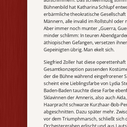
aufschimmern. Das schwermütig stimme
Bühnenbild hat Katharina Schlupf entwo
erbärmliche theokratische Gesellschaft 
Männern, alle invalid im Rollstuhl oder
Aber immer noch munter „Guerra, Guerra
minder schlimm: In teuren Abendgarder
äthiopischen Gefangen, versetzen ihnen
Gepeinigten übrig. Man ekelt sich.
Siegfried Zoller hat diese operettenhaft
Gesamtkonzeption passenden Kostüme en
der die Bühne während eingefrorener Sz
scheint eine Lieblingsfarbe von Lydia Ste
Baden-Baden tauchte diese Farbe ebenfa
Sklavinnen der Amneris, also auch Aida, 
Haarpracht schwarze Kurzhaar-Bob-Per
abgeschnitten. Dazu später mehr. Zwisc
vor dem Triumphmarsch, schließt sich 
Orchestergraben erlischt und aus Laut