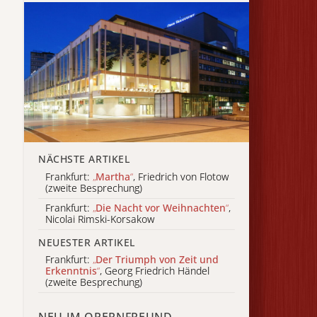
NÄCHSTE ARTIKEL
Frankfurt:
„
Martha
“
, Friedrich von Flotow
(zweite Besprechung)
Frankfurt:
„
Die Nacht vor Weihnachten
“
,
Nicolai Rimski-Korsakow
NEUESTER ARTIKEL
Frankfurt:
„
Der Triumph von Zeit und
Erkenntnis
“
, Georg Friedrich Händel
(zweite Besprechung)
NEU IM OPERNFREUND