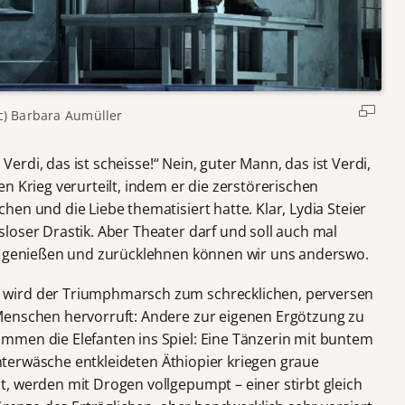
c) Barbara Aumüller
 Verdi, das ist scheisse!“ Nein, guter Mann, das ist Verdi,
n Krieg verurteilt, indem er die zerstörerischen
en und die Liebe thematisiert hatte. Klar, Lydia Steier
loser Drastik. Aber Theater darf und soll auch mal
ch genießen und zurücklehnen können wir uns anderswo.
wird der Triumphmarsch zum schrecklichen, perversen
Menschen hervorruft: Andere zur eigenen Ergötzung zu
mmen die Elefanten ins Spiel: Eine Tänzerin mit buntem
 Unterwäsche entkleideten Äthiopier kriegen graue
, werden mit Drogen vollgepumpt – einer stirbt gleich