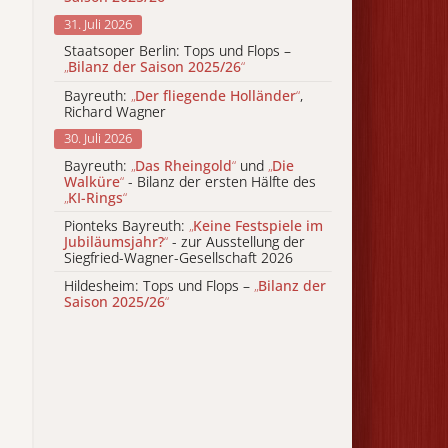
31. Juli 2026
Staatsoper Berlin: Tops und Flops –
„
Bilanz der Saison 2025/26
“
Bayreuth:
„
Der fliegende Holländer
“
,
Richard Wagner
30. Juli 2026
Bayreuth:
„
Das Rheingold
“
und
„
Die
Walküre
“
- Bilanz der ersten Hälfte des
„
KI-Rings
“
Pionteks Bayreuth:
„
Keine Festspiele im
Jubiläumsjahr?
“
- zur Ausstellung der
Siegfried-Wagner-Gesellschaft 2026
Hildesheim: Tops und Flops –
„
Bilanz der
Saison 2025/26
“