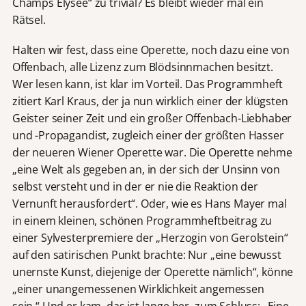
Champs Elysée“ zu trivial? Es bleibt wieder mal ein
Rätsel.
Halten wir fest, dass eine Operette, noch dazu eine von
Offenbach, alle Lizenz zum Blödsinnmachen besitzt.
Wer lesen kann, ist klar im Vorteil. Das Programmheft
zitiert Karl Kraus, der ja nun wirklich einer der klügsten
Geister seiner Zeit und ein großer Offenbach-Liebhaber
und -Propagandist, zugleich einer der größten Hasser
der neueren Wiener Operette war. Die Operette nehme
„eine Welt als gegeben an, in der sich der Unsinn von
selbst versteht und in der er nie die Reaktion der
Vernunft herausfordert“. Oder, wie es Hans Mayer mal
in einem kleinen, schönen Programmheftbeitrag zu
einer Sylvesterpremiere der „Herzogin von Gerolstein“
auf den satirischen Punkt brachte: Nur „eine bewusst
unernste Kunst, diejenige der Operette nämlich“, könne
„einer unangemessenen Wirklichkeit angemessen
sein.“ Und er kam, das ist lange her, zum Schluss: „Eine