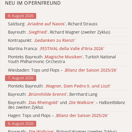
NEU IM OPERNFREUND
8. August 2026
Salzburg:
„
Ariadne auf Naxos
“
, Richard Strauss
Bayreuth:
„
Siegfried
“
, Richard Wagner (zweiter Zyklus)
Kontrapunkt:
„
Gedanken zu Rienzi
“
Martina Franca:
„
FESTIVAL della Valle d’Itria 2026
“
Pionteks Bayreuth
„
Magische Musiken
“
, Turkish National
Youth Philharmonic Orchestra
Wiesbaden: Tops und Flops –
„
Bilanz der Saison 2025/26
“
7. August 2026
Pionteks Bayreuth:
„
Wagner, Dom Pedro II. und Liszt
“
Bayreuth:
„
Brünnhilde brennt
“
, Bernhard Lang
Bayreuth:
„
Das Rheingold
“
und
„
Die Walküre
“
– Halbzeitbilanz
des zweiten Zyklus
Hagen: Tops und Flops –
„
Bilanz der Saison 2025/26
“
6. August 2026
Bayreuth:
„
Die Walküre
“
, Richard Wagner (zweiter Zyklus)