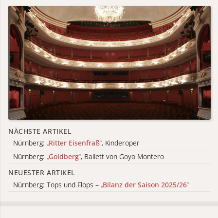
NÄCHSTE ARTIKEL
Nürnberg:
„
Ritter Eisenfraß
“
, Kinderoper
Nürnberg:
„
Goldberg
“
, Ballett von Goyo Montero
NEUESTER ARTIKEL
Nürnberg: Tops und Flops –
„
Bilanz der Saison 2025/26
“