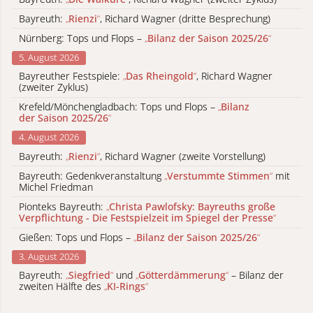
Bayreuth:
„
Rienzi
“
, Richard Wagner (dritte Besprechung)
Nürnberg: Tops und Flops –
„
Bilanz der Saison 2025/26
“
5. August 2026
Bayreuther Festspiele:
„
Das Rheingold
“
, Richard Wagner
(zweiter Zyklus)
Krefeld/Mönchengladbach: Tops und Flops –
„
Bilanz
der Saison 2025/26
“
4. August 2026
Bayreuth:
„
Rienzi
“
, Richard Wagner (zweite Vorstellung)
Bayreuth: Gedenkveranstaltung
„
Verstummte Stimmen
“
mit
Michel Friedman
Pionteks Bayreuth:
„
Christa Pawlofsky: Bayreuths große
Verpflichtung - Die Festspielzeit im Spiegel der Presse
“
Gießen: Tops und Flops –
„
Bilanz der Saison 2025/26
“
3. August 2026
Bayreuth:
„
Siegfried
“
und
„
Götterdämmerung
“
– Bilanz der
zweiten Hälfte des
„
KI-Rings
“