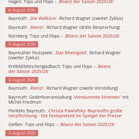
Hagen: Tops und Flops –
„
Bilanz der Saison 2025/26
“
6. August 2026
Bayreuth:
„
Die Walküre
“
, Richard Wagner (zweiter Zyklus)
Bayreuth:
„
Rienzi
“
, Richard Wagner (dritte Besprechung)
Nürnberg: Tops und Flops –
„
Bilanz der Saison 2025/26
“
5. August 2026
Bayreuther Festspiele:
„
Das Rheingold
“
, Richard Wagner
(zweiter Zyklus)
Krefeld/Mönchengladbach: Tops und Flops –
„
Bilanz
der Saison 2025/26
“
4. August 2026
Bayreuth:
„
Rienzi
“
, Richard Wagner (zweite Vorstellung)
Bayreuth: Gedenkveranstaltung
„
Verstummte Stimmen
“
mit
Michel Friedman
Pionteks Bayreuth:
„
Christa Pawlofsky: Bayreuths große
Verpflichtung - Die Festspielzeit im Spiegel der Presse
“
Gießen: Tops und Flops –
„
Bilanz der Saison 2025/26
“
3. August 2026