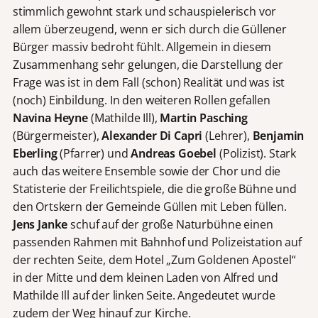
stimmlich gewohnt stark und schauspielerisch vor
allem überzeugend, wenn er sich durch die Güllener
Bürger massiv bedroht fühlt. Allgemein in diesem
Zusammenhang sehr gelungen, die Darstellung der
Frage was ist in dem Fall (schon) Realität und was ist
(noch) Einbildung. In den weiteren Rollen gefallen
Navina Heyne
(Mathilde Ill),
Martin Pasching
(Bürgermeister),
Alexander Di Capri
(Lehrer),
Benjamin
Eberling
(Pfarrer) und
Andreas Goebel
(Polizist). Stark
auch das weitere Ensemble sowie der Chor und die
Statisterie der Freilichtspiele, die die große Bühne und
den Ortskern der Gemeinde Güllen mit Leben füllen.
Jens Janke
schuf auf der große Naturbühne einen
passenden Rahmen mit Bahnhof und Polizeistation auf
der rechten Seite, dem Hotel „Zum Goldenen Apostel“
in der Mitte und dem kleinen Laden von Alfred und
Mathilde Ill auf der linken Seite. Angedeutet wurde
zudem der Weg hinauf zur Kirche.