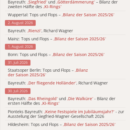
Bayreuth:
„
Siegfried
“
und
„
Götterdämmerung
“
– Bilanz der
zweiten Hälfte des
„
KI-Rings
“
Wuppertal: Tops und Flops –
„
Bilanz der Saison 2025/26
“
2. August 2026
Bayreuth:
„
Rienzi
“
, Richard Wagner
Mainz: Tops und Flops –
„
Bilanz der Saison 2025/26
“
1. August 2026
Bonn: Tops und Flops –
„
Bilanz der Saison 2025/26
“
31. Juli 2026
Staatsoper Berlin: Tops und Flops –
„
Bilanz
der Saison 2025/26
“
Bayreuth:
„
Der fliegende Holländer
“
, Richard Wagner
30. Juli 2026
Bayreuth:
„
Das Rheingold
“
und
„
Die Walküre
“
- Bilanz der
ersten Hälfte des
„
KI-Rings
“
Pionteks Bayreuth:
„
Keine Festspiele im Jubiläumsjahr?
“
- zur
Ausstellung der Siegfried-Wagner-Gesellschaft 2026
Hildesheim: Tops und Flops –
„
Bilanz der Saison 2025/26
“