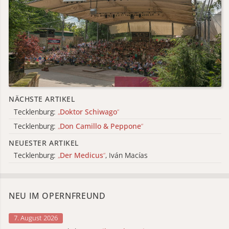
NÄCHSTE ARTIKEL
Tecklenburg:
„
Doktor Schiwago
“
Tecklenburg:
„
Don Camillo & Peppone
“
NEUESTER ARTIKEL
Tecklenburg:
„
Der Medicus
“
, Iván Macías
NEU IM OPERNFREUND
7. August 2026