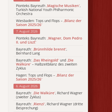
Pionteks Bayreuth
„
Magische Musiken
“
,
Turkish National Youth Philharmonic
Orchestra
Wiesbaden: Tops und Flops –
„
Bilanz der
Saison 2025/26
“
7. August 2026
Pionteks Bayreuth:
„
Wagner, Dom Pedro
II. und Liszt
“
Bayreuth:
„
Brünnhilde brennt
“
,
Bernhard Lang
Bayreuth:
„
Das Rheingold
“
und
„
Die
Walküre
“
– Halbzeitbilanz des zweiten
Zyklus
Hagen: Tops und Flops –
„
Bilanz der
Saison 2025/26
“
6. August 2026
Bayreuth:
„
Die Walküre
“
, Richard Wagner
(zweiter Zyklus)
Bayreuth:
„
Rienzi
“
, Richard Wagner (dritte
Besprechung)