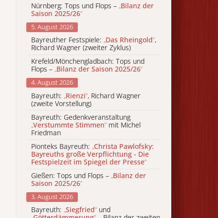
Nürnberg: Tops und Flops –
„
Bilanz der
Saison 2025/26
“
5. August 2026
Bayreuther Festspiele:
„
Das Rheingold
“
,
Richard Wagner (zweiter Zyklus)
Krefeld/Mönchengladbach: Tops und
Flops –
„
Bilanz der Saison 2025/26
“
4. August 2026
Bayreuth:
„
Rienzi
“
, Richard Wagner
(zweite Vorstellung)
Bayreuth: Gedenkveranstaltung
„
Verstummte Stimmen
“
mit Michel
Friedman
Pionteks Bayreuth:
„
Christa Pawlofsky:
Bayreuths große Verpflichtung - Die
Festspielzeit im Spiegel der Presse
“
Gießen: Tops und Flops –
„
Bilanz der
Saison 2025/26
“
3. August 2026
Bayreuth:
„
Siegfried
“
und
„
Götterdämmerung
“
– Bilanz der zweiten