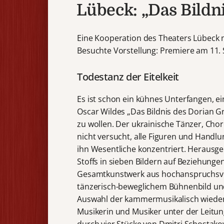
Lübeck: „Das Bildn
Eine Kooperation des Theaters Lübeck 
Besuchte Vorstellung: Premiere am 11.
Todestanz der Eitelkeit
Es ist schon ein kühnes Unterfangen, ei
Oscar Wildes „Das Bildnis des Dorian Gr
zu wollen. Der ukrainische Tänzer, Cho
nicht versucht, alle Figuren und Handl
ihn Wesentliche konzentriert. Heraus
Stoffs in sieben Bildern auf Beziehun
Gesamtkunstwerk aus hochanspruchsvo
tänzerisch-beweglichem Bühnenbild und 
Auswahl der kammermusikalisch wieder
Musikerin und Musiker unter der Leitu
durch vier Stücke von Dmitri Schostako