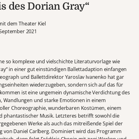
is des Dorian Gray“
mit dem Theater Kiel
 September 2021
ne so komplexe und vielschichte Literaturvorlage wie
ay“ in einer gut einstündigen Ballettadaption einfangen
reograph und Ballettdirektor Yaroslav Ivanenko hat gar
ungseinheiten wiederzugeben, sondern sich auf das für
gekommen ist eine ungemein dynamische Verdichtung des
gen, Wandlungen und starke Emotionen in einem
ller Choreographie, wunderbaren Kostümen, einem
phantastischer Musik. Letzteres betrifft sowohl die
gegebenen Werke als auch das mitreißende Spiel der
ng von Daniel Carlberg. Dominiert wird das Programm
witsch, dann folgt Frédéric Chopin mit zwei Werken und