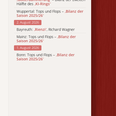
Hälfte des
„
KI-Rings
“
Wuppertal: Tops und Flops –
„
Bilanz der
Saison 2025/26
“
2. August 2026
Bayreuth:
„
Rienzi
“
, Richard Wagner
Mainz: Tops und Flops –
„
Bilanz der
Saison 2025/26
“
1. August 2026
Bonn: Tops und Flops –
„
Bilanz der
Saison 2025/26
“