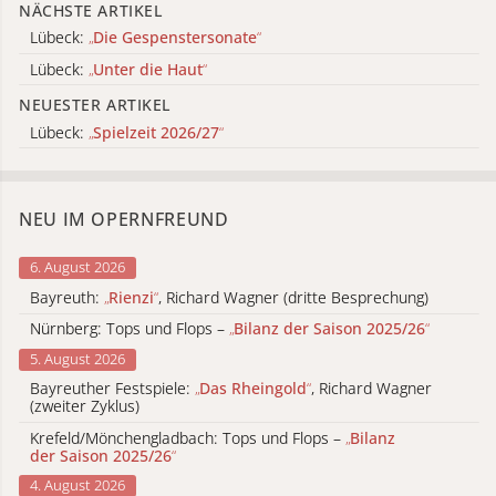
NÄCHSTE ARTIKEL
Lübeck:
„
Die Gespenstersonate
“
Lübeck:
„
Unter die Haut
“
NEUESTER ARTIKEL
Lübeck:
„
Spielzeit 2026/27
“
NEU IM OPERNFREUND
6. August 2026
Bayreuth:
„
Rienzi
“
, Richard Wagner (dritte Besprechung)
Nürnberg: Tops und Flops –
„
Bilanz der Saison 2025/26
“
5. August 2026
Bayreuther Festspiele:
„
Das Rheingold
“
, Richard Wagner
(zweiter Zyklus)
Krefeld/Mönchengladbach: Tops und Flops –
„
Bilanz
der Saison 2025/26
“
4. August 2026