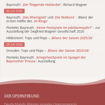
Bayreuth:
„
Der fliegende Holländer
“
, Richard Wagner
30. Juli 2026
Bayreuth:
„
Das Rheingold
“
und
„
Die Walküre
“
- Bilanz der
ersten Hälfte des
„
KI-Rings
“
Pionteks Bayreuth:
„
Keine Festspiele im Jubiläumsjahr?
“
- zur
Ausstellung der Siegfried-Wagner-Gesellschaft 2026
Hildesheim: Tops und Flops –
„
Bilanz der Saison 2025/26
“
29. Juli 2026
Dresden: Tops und Flops –
„
Bilanz der Saison 2025/26
“
Pionteks Bayreuth:
„
KriegsFestSpiele im Spiegel der
Bayreuther Presse
“
, Ausstellung
DER OPERNFREUND
Deutschlands ältestes privates
Opernmagazin