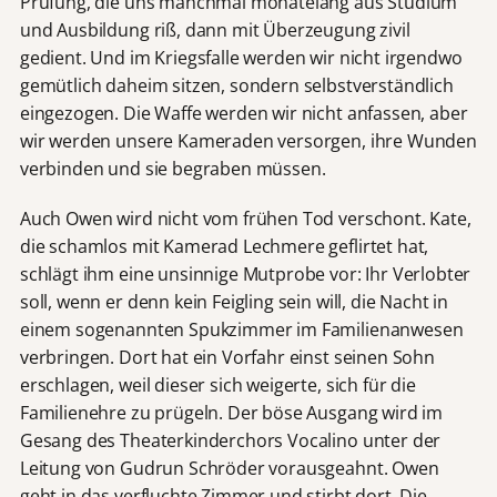
Prüfung, die uns manchmal monatelang aus Studium
und Ausbildung riß, dann mit Überzeugung zivil
gedient. Und im Kriegsfalle werden wir nicht irgendwo
gemütlich daheim sitzen, sondern selbstverständlich
eingezogen. Die Waffe werden wir nicht anfassen, aber
wir werden unsere Kameraden versorgen, ihre Wunden
verbinden und sie begraben müssen.
Auch Owen wird nicht vom frühen Tod verschont. Kate,
die schamlos mit Kamerad Lechmere geflirtet hat,
schlägt ihm eine unsinnige Mutprobe vor: Ihr Verlobter
soll, wenn er denn kein Feigling sein will, die Nacht in
einem sogenannten Spukzimmer im Familienanwesen
verbringen. Dort hat ein Vorfahr einst seinen Sohn
erschlagen, weil dieser sich weigerte, sich für die
Familienehre zu prügeln. Der böse Ausgang wird im
Gesang des Theaterkinderchors Vocalino unter der
Leitung von Gudrun Schröder vorausgeahnt. Owen
geht in das verfluchte Zimmer und stirbt dort. Die