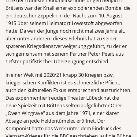
Eine der frühesten Kindheitserinnerungen Benjamin
Brittens war der Knall einer explodierenden Bombe, die
ein deutscher Zeppelin in der Nacht zum 10. August
1915 über seinem Heimatort Lowestoft abgeworfen
hatte. Da war der Junge noch nicht mal zwei Jahre alt,
aber unter anderem dieses Erlebnis hat zu seiner
späteren Kriegsdienstverweigerung geführt, zu der er
sich gemeinsam mit seinem Partner Peter Pears aus
tiefster pazifistischer Überzeugung entschied.
In einer Welt mit 2020/21 knapp 30 Kriegen bzw.
kriegerischen Konflikten ist es schmerzliche Pflicht,
auch den kulturellen Fokus entsprechend auszurichten.
Das experimentierfreudige Theater Lübeck hat die
neue Spielzeit mit Brittens selten aufgeführter Oper
„Owen Wingrave“ aus dem Jahre 1971, einer klaren
Absage an jede Heldentümelei, eröffnet. Der
Komponist hatte das Werk unter dem Eindruck des
Vietnam-Krieges für die BBC geschrieben, auf die Bühne