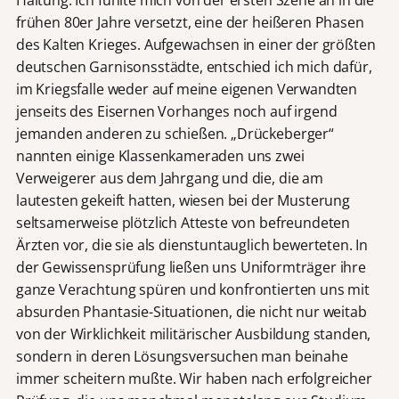
Haltung. Ich fühlte mich von der ersten Szene an in die
frühen 80er Jahre versetzt, eine der heißeren Phasen
des Kalten Krieges. Aufgewachsen in einer der größten
deutschen Garnisonsstädte, entschied ich mich dafür,
im Kriegsfalle weder auf meine eigenen Verwandten
jenseits des Eisernen Vorhanges noch auf irgend
jemanden anderen zu schießen. „Drückeberger“
nannten einige Klassenkameraden uns zwei
Verweigerer aus dem Jahrgang und die, die am
lautesten gekeift hatten, wiesen bei der Musterung
seltsamerweise plötzlich Atteste von befreundeten
Ärzten vor, die sie als dienstuntauglich bewerteten. In
der Gewissensprüfung ließen uns Uniformträger ihre
ganze Verachtung spüren und konfrontierten uns mit
absurden Phantasie-Situationen, die nicht nur weitab
von der Wirklichkeit militärischer Ausbildung standen,
sondern in deren Lösungsversuchen man beinahe
immer scheitern mußte. Wir haben nach erfolgreicher