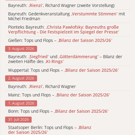
Bayreuth:
„
Rienzi
“
, Richard Wagner (zweite Vorstellung)
Bayreuth: Gedenkveranstaltung
„
Verstummte Stimmen
“
mit
Michel Friedman
Pionteks Bayreuth:
„
Christa Pawlofsky: Bayreuths große
Verpflichtung - Die Festspielzeit im Spiegel der Presse
“
Gießen: Tops und Flops –
„
Bilanz der Saison 2025/26
“
3. August 2026
Bayreuth:
„
Siegfried
“
und
„
Götterdämmerung
“
– Bilanz der
zweiten Hälfte des
„
KI-Rings
“
Wuppertal: Tops und Flops –
„
Bilanz der Saison 2025/26
“
2. August 2026
Bayreuth:
„
Rienzi
“
, Richard Wagner
Mainz: Tops und Flops –
„
Bilanz der Saison 2025/26
“
1. August 2026
Bonn: Tops und Flops –
„
Bilanz der Saison 2025/26
“
31. Juli 2026
Staatsoper Berlin: Tops und Flops –
„
Bilanz
der Saison 2025/26
“