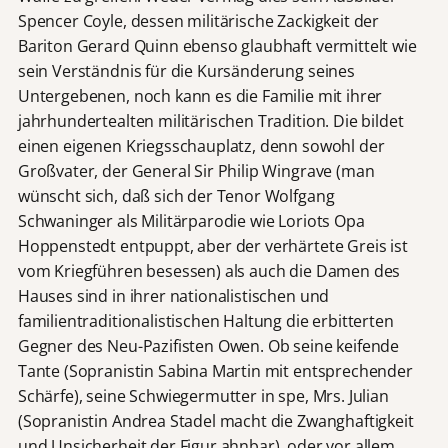
Spencer Coyle, dessen militärische Zackigkeit der
Bariton Gerard Quinn ebenso glaubhaft vermittelt wie
sein Verständnis für die Kursänderung seines
Untergebenen, noch kann es die Familie mit ihrer
jahrhundertealten militärischen Tradition. Die bildet
einen eigenen Kriegsschauplatz, denn sowohl der
Großvater, der General Sir Philip Wingrave (man
wünscht sich, daß sich der Tenor Wolfgang
Schwaninger als Militärparodie wie Loriots Opa
Hoppenstedt entpuppt, aber der verhärtete Greis ist
vom Kriegführen besessen) als auch die Damen des
Hauses sind in ihrer nationalistischen und
familientraditionalistischen Haltung die erbitterten
Gegner des Neu-Pazifisten Owen. Ob seine keifende
Tante (Sopranistin Sabina Martin mit entsprechender
Schärfe), seine Schwiegermutter in spe, Mrs. Julian
(Sopranistin Andrea Stadel macht die Zwanghaftigkeit
und Unsicherheit der Figur ahnbar), oder vor allem