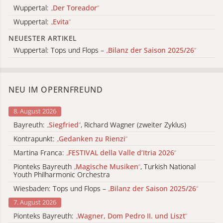
Wuppertal:
„
Der Toreador
“
Wuppertal:
„
Evita
“
NEUESTER ARTIKEL
Wuppertal: Tops und Flops –
„
Bilanz der Saison 2025/26
“
NEU IM OPERNFREUND
8. August 2026
Bayreuth:
„
Siegfried
“
, Richard Wagner (zweiter Zyklus)
Kontrapunkt:
„
Gedanken zu Rienzi
“
Martina Franca:
„
FESTIVAL della Valle d’Itria 2026
“
Pionteks Bayreuth
„
Magische Musiken
“
, Turkish National
Youth Philharmonic Orchestra
Wiesbaden: Tops und Flops –
„
Bilanz der Saison 2025/26
“
7. August 2026
Pionteks Bayreuth:
„
Wagner, Dom Pedro II. und Liszt
“