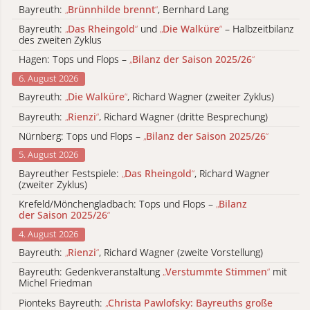
Bayreuth:
„
Brünnhilde brennt
“
, Bernhard Lang
Bayreuth:
„
Das Rheingold
“
und
„
Die Walküre
“
– Halbzeitbilanz
des zweiten Zyklus
Hagen: Tops und Flops –
„
Bilanz der Saison 2025/26
“
6. August 2026
Bayreuth:
„
Die Walküre
“
, Richard Wagner (zweiter Zyklus)
Bayreuth:
„
Rienzi
“
, Richard Wagner (dritte Besprechung)
Nürnberg: Tops und Flops –
„
Bilanz der Saison 2025/26
“
5. August 2026
Bayreuther Festspiele:
„
Das Rheingold
“
, Richard Wagner
(zweiter Zyklus)
Krefeld/Mönchengladbach: Tops und Flops –
„
Bilanz
der Saison 2025/26
“
4. August 2026
Bayreuth:
„
Rienzi
“
, Richard Wagner (zweite Vorstellung)
Bayreuth: Gedenkveranstaltung
„
Verstummte Stimmen
“
mit
Michel Friedman
Pionteks Bayreuth:
„
Christa Pawlofsky: Bayreuths große