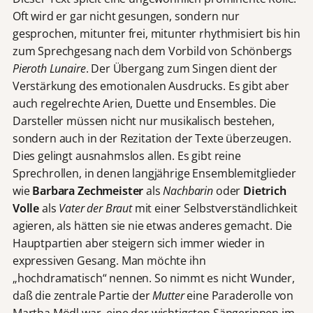
Oft wird er gar nicht gesungen, sondern nur
gesprochen, mitunter frei, mitunter rhythmisiert bis hin
zum Sprechgesang nach dem Vorbild von Schönbergs
Pieroth Lunaire
. Der Übergang zum Singen dient der
Verstärkung des emotionalen Ausdrucks. Es gibt aber
auch regelrechte Arien, Duette und Ensembles. Die
Darsteller müssen nicht nur musikalisch bestehen,
sondern auch in der Rezitation der Texte überzeugen.
Dies gelingt ausnahmslos allen. Es gibt reine
Sprechrollen, in denen langjährige Ensemblemitglieder
wie
Barbara Zechmeister
als
Nachbarin
oder
Dietrich
Volle
als
Vater der Braut
mit einer Selbstverständlichkeit
agieren, als hätten sie nie etwas anderes gemacht. Die
Hauptpartien aber steigern sich immer wieder in
expressiven Gesang. Man möchte ihn
„hochdramatisch“ nennen. So nimmt es nicht Wunder,
daß die zentrale Partie der
Mutter
eine Paraderolle von
Martha Mödl war, eine der wichtigsten Sängerinnen im