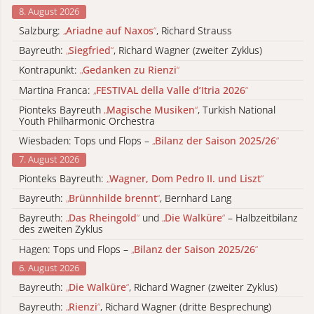
8. August 2026
Salzburg:
„
Ariadne auf Naxos
“
, Richard Strauss
Bayreuth:
„
Siegfried
“
, Richard Wagner (zweiter Zyklus)
Kontrapunkt:
„
Gedanken zu Rienzi
“
Martina Franca:
„
FESTIVAL della Valle d’Itria 2026
“
Pionteks Bayreuth
„
Magische Musiken
“
, Turkish National
Youth Philharmonic Orchestra
Wiesbaden: Tops und Flops –
„
Bilanz der Saison 2025/26
“
7. August 2026
Pionteks Bayreuth:
„
Wagner, Dom Pedro II. und Liszt
“
Bayreuth:
„
Brünnhilde brennt
“
, Bernhard Lang
Bayreuth:
„
Das Rheingold
“
und
„
Die Walküre
“
– Halbzeitbilanz
des zweiten Zyklus
Hagen: Tops und Flops –
„
Bilanz der Saison 2025/26
“
6. August 2026
Bayreuth:
„
Die Walküre
“
, Richard Wagner (zweiter Zyklus)
Bayreuth:
„
Rienzi
“
, Richard Wagner (dritte Besprechung)