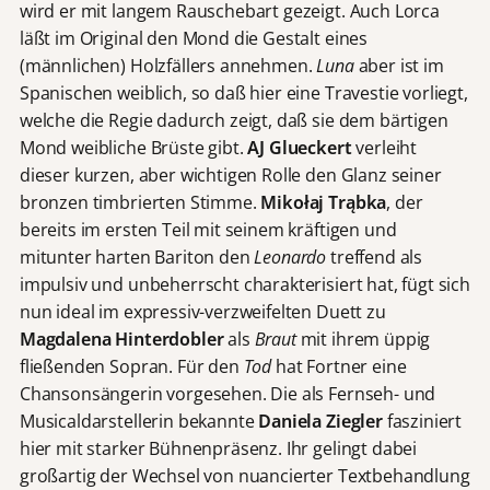
wird er mit langem Rauschebart gezeigt. Auch Lorca
läßt im Original den Mond die Gestalt eines
(männlichen) Holzfällers annehmen.
Luna
aber ist im
Spanischen weiblich, so daß hier eine Travestie vorliegt,
welche die Regie dadurch zeigt, daß sie dem bärtigen
Mond weibliche Brüste gibt.
AJ Glueckert
verleiht
dieser kurzen, aber wichtigen Rolle den Glanz seiner
bronzen timbrierten Stimme.
Mikołaj Trąbka
, der
bereits im ersten Teil mit seinem kräftigen und
mitunter harten Bariton den
Leonardo
treffend als
impulsiv und unbeherrscht charakterisiert hat, fügt sich
nun ideal im expressiv-verzweifelten Duett zu
Magdalena Hinterdobler
als
Braut
mit ihrem üppig
fließenden Sopran. Für den
Tod
hat Fortner eine
Chansonsängerin vorgesehen. Die als Fernseh- und
Musicaldarstellerin bekannte
Daniela Ziegler
fasziniert
hier mit starker Bühnenpräsenz. Ihr gelingt dabei
großartig der Wechsel von nuancierter Textbehandlung