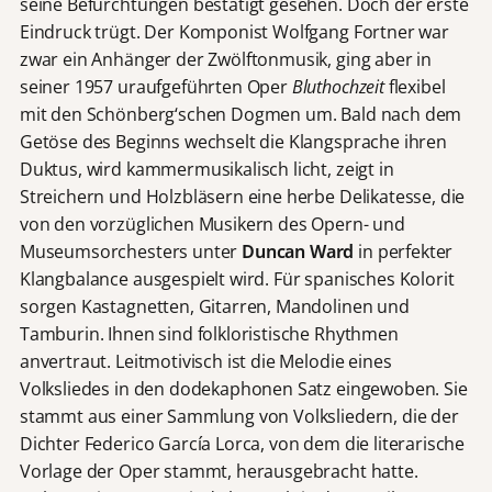
seine Befürchtungen bestätigt gesehen. Doch der erste
Eindruck trügt. Der Komponist Wolfgang Fortner war
zwar ein Anhänger der Zwölftonmusik, ging aber in
seiner 1957 uraufgeführten Oper
Bluthochzeit
flexibel
mit den Schönberg‘schen Dogmen um. Bald nach dem
Getöse des Beginns wechselt die Klangsprache ihren
Duktus, wird kammermusikalisch licht, zeigt in
Streichern und Holzbläsern eine herbe Delikatesse, die
von den vorzüglichen Musikern des Opern- und
Museumsorchesters unter
Duncan Ward
in perfekter
Klangbalance ausgespielt wird. Für spanisches Kolorit
sorgen Kastagnetten, Gitarren, Mandolinen und
Tamburin. Ihnen sind folkloristische Rhythmen
anvertraut. Leitmotivisch ist die Melodie eines
Volksliedes in den dodekaphonen Satz eingewoben. Sie
stammt aus einer Sammlung von Volksliedern, die der
Dichter Federico García Lorca, von dem die literarische
Vorlage der Oper stammt, herausgebracht hatte.