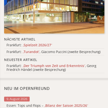
NÄCHSTE ARTIKEL
Frankfurt:
„
Spielzeit 2026/27
“
Frankfurt:
„
Turandot
“
, Giacomo Puccini (zweite Besprechung)
NEUESTER ARTIKEL
Frankfurt:
„
Der Triumph von Zeit und Erkenntnis
“
, Georg
Friedrich Händel (zweite Besprechung)
NEU IM OPERNFREUND
9. August 2026
Essen: Tops und Flops –
„
Bilanz der Saison 2025/26
“