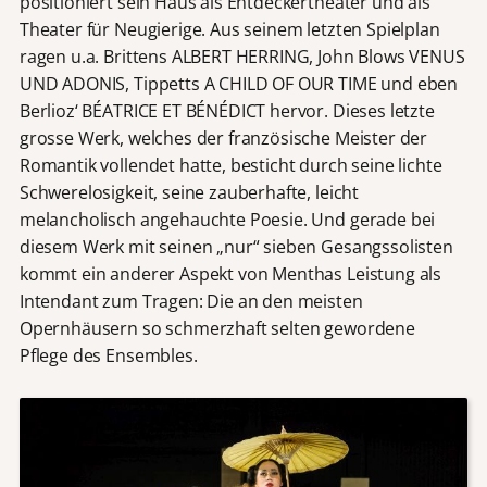
positioniert sein Haus als Entdeckertheater und als
Theater für Neugierige. Aus seinem letzten Spielplan
ragen u.a. Brittens ALBERT HERRING, John Blows VENUS
UND ADONIS, Tippetts A CHILD OF OUR TIME und eben
Berlioz‘ BÉATRICE ET BÉNÉDICT hervor. Dieses letzte
grosse Werk, welches der französische Meister der
Romantik vollendet hatte, besticht durch seine lichte
Schwerelosigkeit, seine zauberhafte, leicht
melancholisch angehauchte Poesie. Und gerade bei
diesem Werk mit seinen „nur“ sieben Gesangssolisten
kommt ein anderer Aspekt von Menthas Leistung als
Intendant zum Tragen: Die an den meisten
Opernhäusern so schmerzhaft selten gewordene
Pflege des Ensembles.