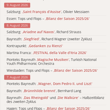
9. August 2026
Salzburg:
„
Saint François d’Assise
“
, Olivier Messiaen
Essen: Tops und Flops –
„
Bilanz der Saison 2025/26
“
8. August 2026
Salzburg:
„
Ariadne auf Naxos
“
, Richard Strauss
Bayreuth:
„
Siegfried
“
, Richard Wagner (zweiter Zyklus)
Kontrapunkt:
„
Gedanken zu Rienzi
“
Martina Franca:
„
FESTIVAL della Valle d’Itria 2026
“
Pionteks Bayreuth
„
Magische Musiken
“
, Turkish National
Youth Philharmonic Orchestra
Wiesbaden: Tops und Flops –
„
Bilanz der Saison 2025/26
“
7. August 2026
Pionteks Bayreuth:
„
Wagner, Dom Pedro II. und Liszt
“
Bayreuth:
„
Brünnhilde brennt
“
, Bernhard Lang
Bayreuth:
„
Das Rheingold
“
und
„
Die Walküre
“
– Halbzeitbilanz
des zweiten Zyklus
Hagen: Tops und Flops –
„
Bilanz der Saison 2025/26
“