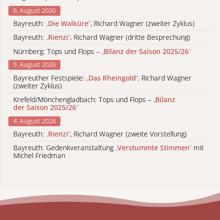
6. August 2026
Bayreuth:
„
Die Walküre
“
, Richard Wagner (zweiter Zyklus)
Bayreuth:
„
Rienzi
“
, Richard Wagner (dritte Besprechung)
Nürnberg: Tops und Flops –
„
Bilanz der Saison 2025/26
“
5. August 2026
Bayreuther Festspiele:
„
Das Rheingold
“
, Richard Wagner
(zweiter Zyklus)
Krefeld/Mönchengladbach: Tops und Flops –
„
Bilanz
der Saison 2025/26
“
4. August 2026
Bayreuth:
„
Rienzi
“
, Richard Wagner (zweite Vorstellung)
Bayreuth: Gedenkveranstaltung
„
Verstummte Stimmen
“
mit
Michel Friedman