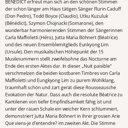
BÉNÉDICT erfreut man sich an den schönen Stimmen
der schon länger am Haus tätigen Sänger Flurin Caduff
(Don Pedro), Todd Boyce (Claudio), Utku Kuzuluk
(Bénédict), Szymon Chojnacki (Somarone), den
wunderbar harmonierenden Stimmen der Sängerinnen
Carla Maffioletti (Héro), Jutta Maria Böhnert (Béatrice)
und des neuen Ensemblemitglieds Eunkyong Lim
(Ursule). Den musikalischen Höhepunkt der 15
Musiknummern stellt zweifelsohne das Nocturne am
Ende des ersten Aktes dar. In dieser „Nuit paisible“
verschmelzen die beiden kostbaren Timbres von Carla
Maffioletti und Eungkyong Lim zu purem Wohlklang,
traumhaft schön und zart gerät diese Rousseausche
Evokation der Natur. Dass auch die resolute Béatrice zu
Kantilenen von tiefer Empfindsamkeit fähig ist und
unter der rauen Schale ein weicher Kern schlummert,
demonstriert Jutta Maria Böhnert in ihrer grossen Arie
Que viens-je d’entendre? im zweiten Akt. Die Stimme