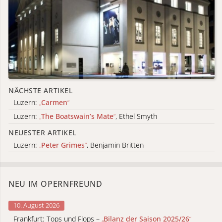
NÄCHSTE ARTIKEL
Luzern:
„
Carmen
“
Luzern:
„
The Boatswain’s Mate
“
, Ethel Smyth
NEUESTER ARTIKEL
Luzern:
„
Peter Grimes
“
, Benjamin Britten
NEU IM OPERNFREUND
10. August 2026
Frankfurt: Tops und Flops –
„
Bilanz der Saison 2025/26
“