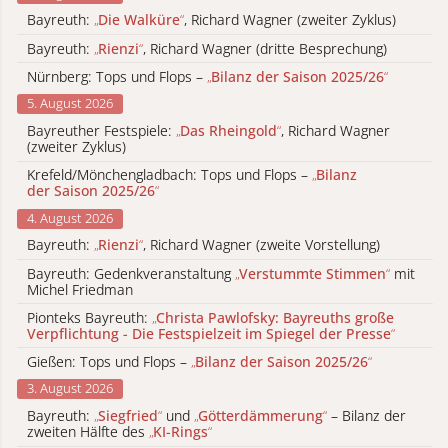
Bayreuth:
„
Die Walküre
“
, Richard Wagner (zweiter Zyklus)
Bayreuth:
„
Rienzi
“
, Richard Wagner (dritte Besprechung)
Nürnberg: Tops und Flops –
„
Bilanz der Saison 2025/26
“
5. August 2026
Bayreuther Festspiele:
„
Das Rheingold
“
, Richard Wagner
(zweiter Zyklus)
Krefeld/Mönchengladbach: Tops und Flops –
„
Bilanz
der Saison 2025/26
“
4. August 2026
Bayreuth:
„
Rienzi
“
, Richard Wagner (zweite Vorstellung)
Bayreuth: Gedenkveranstaltung
„
Verstummte Stimmen
“
mit
Michel Friedman
Pionteks Bayreuth:
„
Christa Pawlofsky: Bayreuths große
Verpflichtung - Die Festspielzeit im Spiegel der Presse
“
Gießen: Tops und Flops –
„
Bilanz der Saison 2025/26
“
3. August 2026
Bayreuth:
„
Siegfried
“
und
„
Götterdämmerung
“
– Bilanz der
zweiten Hälfte des
„
KI-Rings
“