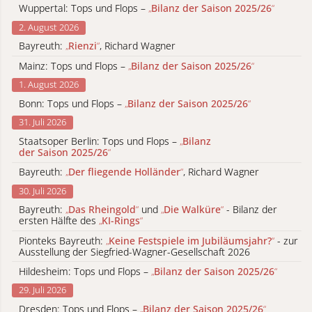
Wuppertal: Tops und Flops –
„
Bilanz der Saison 2025/26
“
2. August 2026
Bayreuth:
„
Rienzi
“
, Richard Wagner
Mainz: Tops und Flops –
„
Bilanz der Saison 2025/26
“
1. August 2026
Bonn: Tops und Flops –
„
Bilanz der Saison 2025/26
“
31. Juli 2026
Staatsoper Berlin: Tops und Flops –
„
Bilanz
der Saison 2025/26
“
Bayreuth:
„
Der fliegende Holländer
“
, Richard Wagner
30. Juli 2026
Bayreuth:
„
Das Rheingold
“
und
„
Die Walküre
“
- Bilanz der
ersten Hälfte des
„
KI-Rings
“
Pionteks Bayreuth:
„
Keine Festspiele im Jubiläumsjahr?
“
- zur
Ausstellung der Siegfried-Wagner-Gesellschaft 2026
Hildesheim: Tops und Flops –
„
Bilanz der Saison 2025/26
“
29. Juli 2026
Dresden: Tops und Flops –
„
Bilanz der Saison 2025/26
“