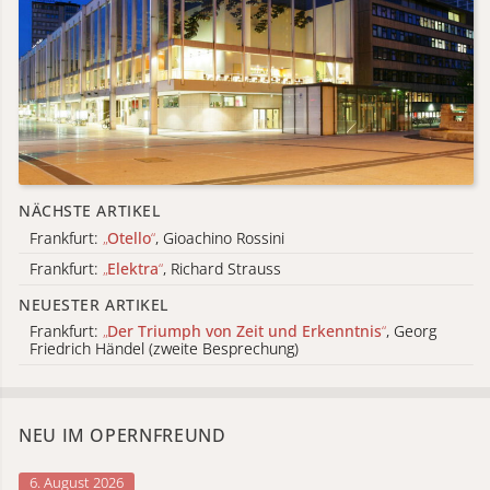
NÄCHSTE ARTIKEL
Frankfurt:
„
Otello
“
, Gioachino Rossini
Frankfurt:
„
Elektra
“
, Richard Strauss
NEUESTER ARTIKEL
Frankfurt:
„
Der Triumph von Zeit und Erkenntnis
“
, Georg
Friedrich Händel (zweite Besprechung)
NEU IM OPERNFREUND
6. August 2026