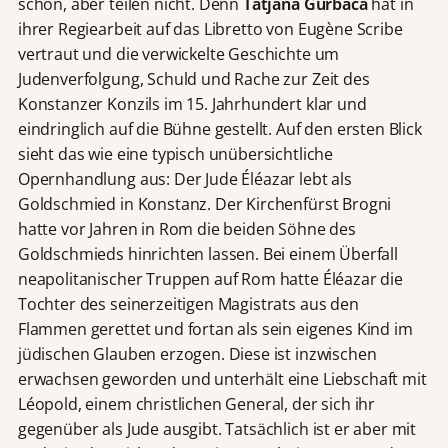
schon, aber teilen nicht. Denn
Tatjana Gürbaca
hat in
ihrer Regiearbeit auf das Libretto von Eugène Scribe
vertraut und die verwickelte Geschichte um
Judenverfolgung, Schuld und Rache zur Zeit des
Konstanzer Konzils im 15. Jahrhundert klar und
eindringlich auf die Bühne gestellt. Auf den ersten Blick
sieht das wie eine typisch unübersichtliche
Opernhandlung aus: Der Jude Éléazar lebt als
Goldschmied in Konstanz. Der Kirchenfürst Brogni
hatte vor Jahren in Rom die beiden Söhne des
Goldschmieds hinrichten lassen. Bei einem Überfall
neapolitanischer Truppen auf Rom hatte Éléazar die
Tochter des seinerzeitigen Magistrats aus den
Flammen gerettet und fortan als sein eigenes Kind im
jüdischen Glauben erzogen. Diese ist inzwischen
erwachsen geworden und unterhält eine Liebschaft mit
Léopold, einem christlichen General, der sich ihr
gegenüber als Jude ausgibt. Tatsächlich ist er aber mit