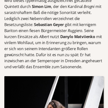
wird dieses typenmäßig ausgezeichnet gecastete
Quintett durch
Simon Lim
, der den Kardinal
Brogni
mit
sarastrohaftem Baß die nötige Sonorität verleiht.
Lediglich zwei Nebenrollen verzeichnet die
Besetzungsliste:
Sebastian Geyer
gibt mit kernigem
Bariton einen fiesen Bürgermeister
Ruggiero
. Seine
kurzen Einsätze als
Albert
nutzt
Danylo Matviienko
mit
virilem Wohllaut, um in Erinnerung zu bringen, warum
er sich von seinem Intendanten größere Rollen
gewünscht hatte. Dafür ist es nun zu spät: Er hat
inzwischen an der Semperoper in Dresden angeheuert
und verläßt das Ensemble zum Saisonende.