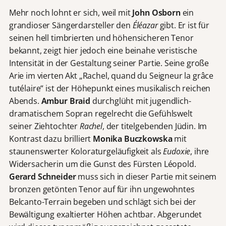
Mehr noch lohnt er sich, weil mit
John Osborn
ein
grandioser Sängerdarsteller den
Éléazar
gibt. Er ist für
seinen hell timbrierten und höhensicheren Tenor
bekannt, zeigt hier jedoch eine beinahe veristische
Intensität in der Gestaltung seiner Partie. Seine große
Arie im vierten Akt „Rachel, quand du Seigneur la grâce
tutélaire“ ist der Höhepunkt eines musikalisch reichen
Abends.
Ambur Braid
durchglüht mit jugendlich-
dramatischem Sopran regelrecht die Gefühlswelt
seiner Ziehtochter
Rachel
, der titelgebenden Jüdin. Im
Kontrast dazu brilliert
Monika Buczkowska
mit
staunenswerter Koloraturgeläufigkeit als
Eudoxie
, ihre
Widersacherin um die Gunst des Fürsten Léopold.
Gerard Schneider
muss sich in dieser Partie mit seinem
bronzen getönten Tenor auf für ihn ungewohntes
Belcanto-Terrain begeben und schlägt sich bei der
Bewältigung exaltierter Höhen achtbar. Abgerundet