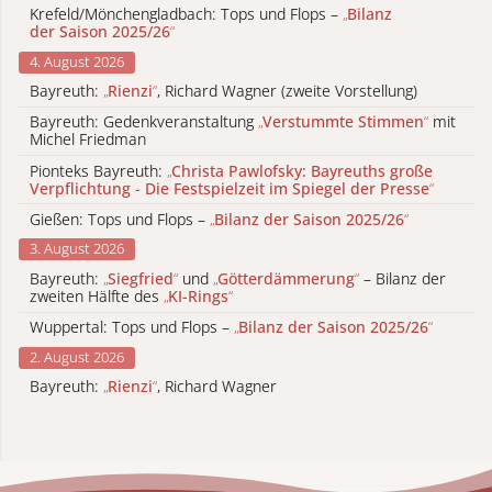
Krefeld/Mönchengladbach: Tops und Flops –
„
Bilanz
der Saison 2025/26
“
4. August 2026
Bayreuth:
„
Rienzi
“
, Richard Wagner (zweite Vorstellung)
Bayreuth: Gedenkveranstaltung
„
Verstummte Stimmen
“
mit
Michel Friedman
Pionteks Bayreuth:
„
Christa Pawlofsky: Bayreuths große
Verpflichtung - Die Festspielzeit im Spiegel der Presse
“
Gießen: Tops und Flops –
„
Bilanz der Saison 2025/26
“
3. August 2026
Bayreuth:
„
Siegfried
“
und
„
Götterdämmerung
“
– Bilanz der
zweiten Hälfte des
„
KI-Rings
“
Wuppertal: Tops und Flops –
„
Bilanz der Saison 2025/26
“
2. August 2026
Bayreuth:
„
Rienzi
“
, Richard Wagner