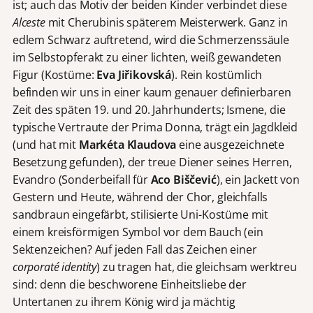
ist; auch das Motiv der beiden Kinder verbindet diese
Alceste
mit Cherubinis späterem Meisterwerk. Ganz in
edlem Schwarz auftretend, wird die Schmerzenssäule
im Selbstopferakt zu einer lichten, weiß gewandeten
Figur (Kostüme:
Eva
Jiřikovská
). Rein kostümlich
befinden wir uns in einer kaum genauer definierbaren
Zeit des späten 19. und 20. Jahrhunderts; Ismene, die
typische Vertraute der Prima Donna, trägt ein Jagdkleid
(und hat mit
Mark
é
ta Klaudova
eine ausgezeichnete
Besetzung gefunden), der treue Diener seines Herren,
Evandro (Sonderbeifall für
Aco Biščević
), ein Jackett von
Gestern und Heute, während der Chor, gleichfalls
sandbraun eingefärbt, stilisierte Uni-Kostüme mit
einem kreisförmigen Symbol vor dem Bauch (ein
Sektenzeichen? Auf jeden Fall das Zeichen einer
corporat
é
identity
) zu tragen hat, die gleichsam werktreu
sind: denn die beschworene Einheitsliebe der
Untertanen zu ihrem König wird ja mächtig