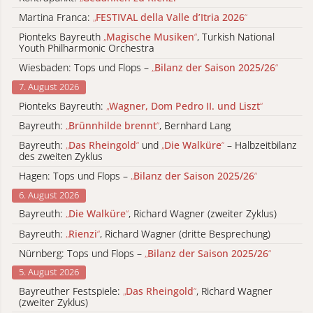
Martina Franca:
„
FESTIVAL della Valle d’Itria 2026
“
Pionteks Bayreuth
„
Magische Musiken
“
, Turkish National
Youth Philharmonic Orchestra
Wiesbaden: Tops und Flops –
„
Bilanz der Saison 2025/26
“
7. August 2026
Pionteks Bayreuth:
„
Wagner, Dom Pedro II. und Liszt
“
Bayreuth:
„
Brünnhilde brennt
“
, Bernhard Lang
Bayreuth:
„
Das Rheingold
“
und
„
Die Walküre
“
– Halbzeitbilanz
des zweiten Zyklus
Hagen: Tops und Flops –
„
Bilanz der Saison 2025/26
“
6. August 2026
Bayreuth:
„
Die Walküre
“
, Richard Wagner (zweiter Zyklus)
Bayreuth:
„
Rienzi
“
, Richard Wagner (dritte Besprechung)
Nürnberg: Tops und Flops –
„
Bilanz der Saison 2025/26
“
5. August 2026
Bayreuther Festspiele:
„
Das Rheingold
“
, Richard Wagner
(zweiter Zyklus)