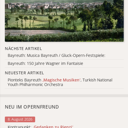
NÄCHSTE ARTIKEL
Bayreuth: Musica Bayreuth / Gluck-Opern-Festspiele:
Bayreuth: 150 Jahre Wagner im Fantaisie
NEUESTER ARTIKEL
Pionteks Bayreuth
„
Magische Musiken
“
, Turkish National
Youth Philharmonic Orchestra
NEU IM OPERNFREUND
8. August 2026
Kontrapunkt:
„
Gedanken zu Rienzi
“