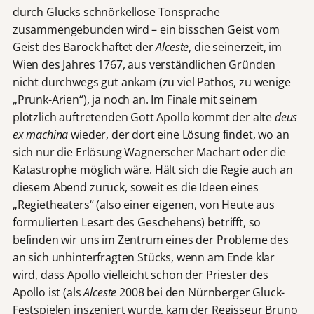
durch Glucks schnörkellose Tonsprache
zusammengebunden wird – ein bisschen Geist vom
Geist des Barock haftet der
Alceste
, die seinerzeit, im
Wien des Jahres 1767, aus verständlichen Gründen
nicht durchwegs gut ankam (zu viel Pathos, zu wenige
„Prunk-Arien“), ja noch an. Im Finale mit seinem
plötzlich auftretenden Gott Apollo kommt der alte
deus
ex machina
wieder, der dort eine Lösung findet, wo an
sich nur die Erlösung Wagnerscher Machart oder die
Katastrophe möglich wäre. Hält sich die Regie auch an
diesem Abend zurück, soweit es die Ideen eines
„Regietheaters“ (also einer eigenen, von Heute aus
formulierten Lesart des Geschehens) betrifft, so
befinden wir uns im Zentrum eines der Probleme des
an sich unhinterfragten Stücks, wenn am Ende klar
wird, dass Apollo vielleicht schon der Priester des
Apollo ist (als
Alceste
2008 bei den Nürnberger Gluck-
Festspielen inszeniert wurde, kam der Regisseur Bruno