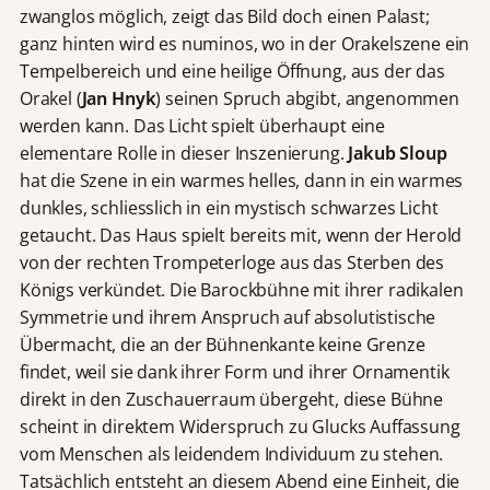
zwanglos möglich, zeigt das Bild doch einen Palast;
ganz hinten wird es numinos, wo in der Orakelszene ein
Tempelbereich und eine heilige Öffnung, aus der das
Orakel (
Jan Hnyk
) seinen Spruch abgibt, angenommen
werden kann. Das Licht spielt überhaupt eine
elementare Rolle in dieser Inszenierung.
Jakub Sloup
hat die Szene in ein warmes helles, dann in ein warmes
dunkles, schliesslich in ein mystisch schwarzes Licht
getaucht. Das Haus spielt bereits mit, wenn der Herold
von der rechten Trompeterloge aus das Sterben des
Königs verkündet. Die Barockbühne mit ihrer radikalen
Symmetrie und ihrem Anspruch auf absolutistische
Übermacht, die an der Bühnenkante keine Grenze
findet, weil sie dank ihrer Form und ihrer Ornamentik
direkt in den Zuschauerraum übergeht, diese Bühne
scheint in direktem Widerspruch zu Glucks Auffassung
vom Menschen als leidendem Individuum zu stehen.
Tatsächlich entsteht an diesem Abend eine Einheit, die