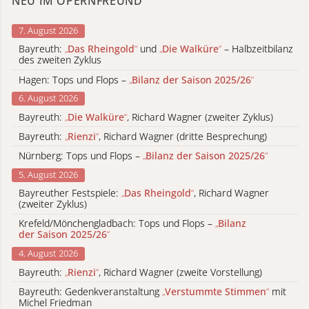
NEU IM OPERNFREUND
7. August 2026
Bayreuth:
„
Das Rheingold
“
und
„
Die Walküre
“
– Halbzeitbilanz
des zweiten Zyklus
Hagen: Tops und Flops –
„
Bilanz der Saison 2025/26
“
6. August 2026
Bayreuth:
„
Die Walküre
“
, Richard Wagner (zweiter Zyklus)
Bayreuth:
„
Rienzi
“
, Richard Wagner (dritte Besprechung)
Nürnberg: Tops und Flops –
„
Bilanz der Saison 2025/26
“
5. August 2026
Bayreuther Festspiele:
„
Das Rheingold
“
, Richard Wagner
(zweiter Zyklus)
Krefeld/Mönchengladbach: Tops und Flops –
„
Bilanz
der Saison 2025/26
“
4. August 2026
Bayreuth:
„
Rienzi
“
, Richard Wagner (zweite Vorstellung)
Bayreuth: Gedenkveranstaltung
„
Verstummte Stimmen
“
mit
Michel Friedman