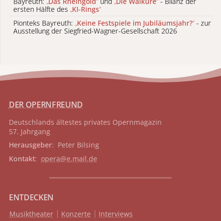
Bayreuth:
„
Das Rheingold
“
und
„
Die Walküre
“
- Bilanz der
ersten Hälfte des
„
KI-Rings
“
Pionteks Bayreuth:
„
Keine Festspiele im Jubiläumsjahr?
“
- zur
Ausstellung der Siegfried-Wagner-Gesellschaft 2026
DER OPERNFREUND
Deutschlands ältestes privates
Opernmagazin
57. Jahrgang
Herausgeber
: Peter Bilsing
Kontakt
:
opera@e.mail.de
ENTDECKEN
Musiktheater
Konzerte
Interviews