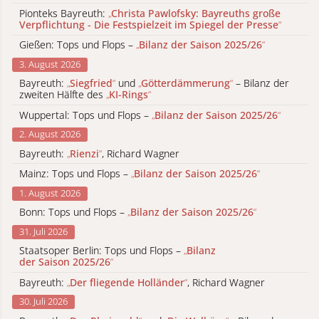
Pionteks Bayreuth:
„
Christa Pawlofsky: Bayreuths große
Verpflichtung - Die Festspielzeit im Spiegel der Presse
“
Gießen: Tops und Flops –
„
Bilanz der Saison 2025/26
“
3. August 2026
Bayreuth:
„
Siegfried
“
und
„
Götterdämmerung
“
– Bilanz der
zweiten Hälfte des
„
KI-Rings
“
Wuppertal: Tops und Flops –
„
Bilanz der Saison 2025/26
“
2. August 2026
Bayreuth:
„
Rienzi
“
, Richard Wagner
Mainz: Tops und Flops –
„
Bilanz der Saison 2025/26
“
1. August 2026
Bonn: Tops und Flops –
„
Bilanz der Saison 2025/26
“
31. Juli 2026
Staatsoper Berlin: Tops und Flops –
„
Bilanz
der Saison 2025/26
“
Bayreuth:
„
Der fliegende Holländer
“
, Richard Wagner
30. Juli 2026