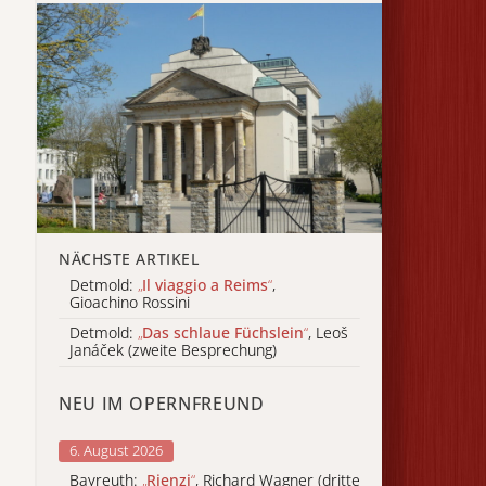
NÄCHSTE ARTIKEL
Detmold:
„
Il viaggio a Reims
“
,
Gioachino Rossini
Detmold:
„
Das schlaue Füchslein
“
, Leoš
Janáček (zweite Besprechung)
NEU IM OPERNFREUND
6. August 2026
Bayreuth:
„
Rienzi
“
, Richard Wagner (dritte