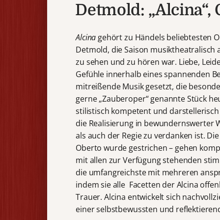
Detmold: „Alcina“,
Alcina
gehört zu Händels beliebtesten O
Detmold, die Saison musiktheatralisch 
zu sehen und zu hören war. Liebe, Leid
Gefühle innerhalb eines spannenden Be
mitreißende Musik gesetzt, die besond
gerne „Zauberoper“ genannte Stück heut
stilistisch kompetent und darstellerisc
die Realisierung in bewundernswerter 
als auch der Regie zu verdanken ist. Di
Oberto wurde gestrichen – gehen komple
mit allen zur Verfügung stehenden stimml
die umfangreichste mit mehreren anspr
indem sie alle Facetten der Alcina offen
Trauer. Alcina entwickelt sich nachvollz
einer selbstbewussten und reflektieren