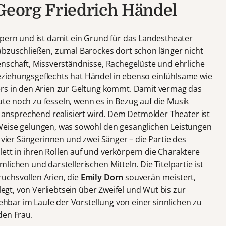
 Georg Friedrich Händel
pern und ist damit ein Grund für das Landestheater
abzuschließen, zumal Barockes dort schon länger nicht
enschaft, Missverständnisse, Rachegelüste und ehrliche
ziehungsgeflechts hat Händel in ebenso einfühlsame wie
ers in den Arien zur Geltung kommt. Damit vermag das
e noch zu fesseln, wenn es in Bezug auf die Musik
h ansprechend realisiert wird. Dem Detmolder Theater ist
Weise gelungen, was sowohl den gesanglichen Leistungen
e vier Sängerinnen und zwei Sänger – die Partie des
tt in ihren Rollen auf und verkörpern die Charaktere
ichen und darstellerischen Mitteln. Die Titelpartie ist
uchsvollen Arien, die
Emily Dorn
souverän meistert,
legt, von Verliebtsein über Zweifel und Wut bis zur
iehbar im Laufe der Vorstellung von einer sinnlichen zu
den Frau.