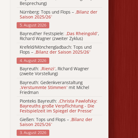
Besprechung)
Nürnberg: Tops und Flops –
„
Bilanz der
Saison 2025/26
“
5. August 2026
Bayreuther Festspiele:
„
Das Rheingold
“
,
Richard Wagner (zweiter Zyklus)
Krefeld/Mönchengladbach: Tops und
Flops –
„
Bilanz der Saison 2025/26
“
4. August 2026
Bayreuth:
„
Rienzi
“
, Richard Wagner
(zweite Vorstellung)
Bayreuth: Gedenkveranstaltung
„
Verstummte Stimmen
“
mit Michel
Friedman
Pionteks Bayreuth:
„
Christa Pawlofsky:
Bayreuths große Verpflichtung - Die
Festspielzeit im Spiegel der Presse
“
Gießen: Tops und Flops –
„
Bilanz der
Saison 2025/26
“
3. August 2026