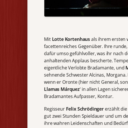
Mit
Lotte Kortenhaus
als ihrem ersten 
facettenreiches Gegenüber. Ihre runde,
dafür umso gefühlvoller, was ihr nach der
anhaltenden Applaus bescherte. Tempe
eigentliche Verlobte Bradamante, und
sehnende Schwester Alcinas, Morgana. E
wenn er Oronte (hier nicht General, so
Llamas Márquez
‘ in allen Lagen sicher
Bradamantes Aufpasser, Kontur.
Regisseur
Felix Schrödinger
erzählt die
gut zwei Stunden Spieldauer und um den
ihre wahren Leidenschaften und Bedürfn