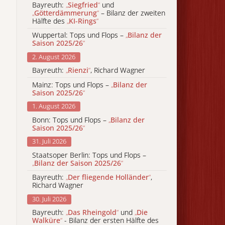
Bayreuth:
„
Siegfried
“
und
„
Götterdämmerung
“
– Bilanz der zweiten
Hälfte des
„
KI-Rings
“
Wuppertal: Tops und Flops –
„
Bilanz der
Saison 2025/26
“
2. August 2026
Bayreuth:
„
Rienzi
“
, Richard Wagner
Mainz: Tops und Flops –
„
Bilanz der
Saison 2025/26
“
1. August 2026
Bonn: Tops und Flops –
„
Bilanz der
Saison 2025/26
“
31. Juli 2026
Staatsoper Berlin: Tops und Flops –
„
Bilanz der Saison 2025/26
“
Bayreuth:
„
Der fliegende Holländer
“
,
Richard Wagner
30. Juli 2026
Bayreuth:
„
Das Rheingold
“
und
„
Die
Walküre
“
- Bilanz der ersten Hälfte des