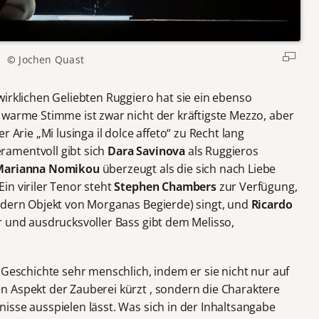
©
Jochen Quast
wirklichen Geliebten Ruggiero hat sie ein ebenso
 warme Stimme ist zwar nicht der kräftigste Mezzo, aber
 Arie „Mi lusinga il dolce affeto“ zu Recht lang
ramentvoll gibt sich
Dara Savinova
als Ruggieros
Marianna Nomikou
überzeugt als die sich nach Liebe
in viriler Tenor steht
Stephen Chambers
zur Verfügung,
ndern Objekt von Morganas Begierde) singt, und
Ricardo
er und ausdrucksvoller Bass gibt dem Melisso,
 Geschichte sehr menschlich, indem er sie nicht nur auf
 Aspekt der Zauberei kürzt , sondern die Charaktere
isse ausspielen lässt. Was sich in der Inhaltsangabe