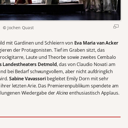
©
Jochen Quast
ild mit Gardinen und Schleiern von
Eva Maria van Acker
ieren der Protagonisten. Tief im Graben sitzt, das
arockgitarre, Laute und Theorbe sowie zweites Cembalo
s Landestheaters Detmold
, das von Claudio Novati am
nd bei Bedarf schwungvollem, aber nicht aufdringlich
wird.
Sabine Vavassori
begleitet Emily Dorn mit sehr
in ihrer letzten Arie. Das Premierenpublikum spendete am
gelungenen Wiedergabe der
Alcina
enthusiastisch Applaus.