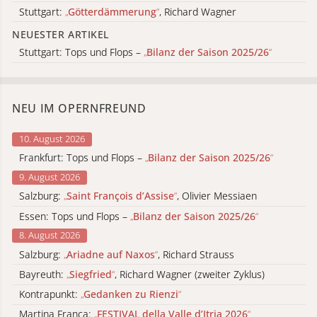
Stuttgart:
„
Götterdämmerung
“
, Richard Wagner
NEUESTER ARTIKEL
Stuttgart: Tops und Flops –
„
Bilanz der Saison 2025/26
“
NEU IM OPERNFREUND
10. August 2026
Frankfurt: Tops und Flops –
„
Bilanz der Saison 2025/26
“
9. August 2026
Salzburg:
„
Saint François d’Assise
“
, Olivier Messiaen
Essen: Tops und Flops –
„
Bilanz der Saison 2025/26
“
8. August 2026
Salzburg:
„
Ariadne auf Naxos
“
, Richard Strauss
Bayreuth:
„
Siegfried
“
, Richard Wagner (zweiter Zyklus)
Kontrapunkt:
„
Gedanken zu Rienzi
“
Martina Franca:
„
FESTIVAL della Valle d’Itria 2026
“