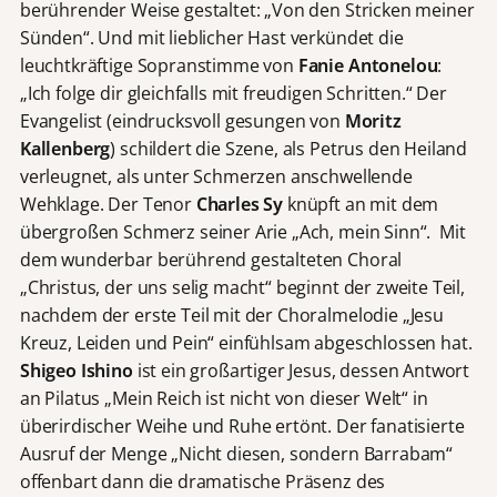
berührender Weise gestaltet: „Von den Stricken meiner
Sünden“. Und mit lieblicher Hast verkündet die
leuchtkräftige Sopranstimme von
Fanie Antonelou
:
„Ich folge dir gleichfalls mit freudigen Schritten.“ Der
Evangelist (eindrucksvoll gesungen von
Moritz
Kallenberg
) schildert die Szene, als Petrus den Heiland
verleugnet, als unter Schmerzen anschwellende
Wehklage. Der Tenor
Charles Sy
knüpft an mit dem
übergroßen Schmerz seiner Arie „Ach, mein Sinn“. Mit
dem wunderbar berührend gestalteten Choral
„Christus, der uns selig macht“ beginnt der zweite Teil,
nachdem der erste Teil mit der Choralmelodie „Jesu
Kreuz, Leiden und Pein“ einfühlsam abgeschlossen hat.
Shigeo Ishino
ist ein großartiger Jesus, dessen Antwort
an Pilatus „Mein Reich ist nicht von dieser Welt“ in
überirdischer Weihe und Ruhe ertönt. Der fanatisierte
Ausruf der Menge „Nicht diesen, sondern Barrabam“
offenbart dann die dramatische Präsenz des