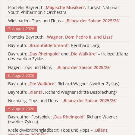
Pionteks Bayreuth
„
Magische Musiken
“
, Turkish National
Youth Philharmonic Orchestra
Wiesbaden: Tops und Flops –
„
Bilanz der Saison 2025/26
“
7. August 2026
Pionteks Bayreuth:
„
Wagner, Dom Pedro II. und Liszt
“
Bayreuth:
„
Brünnhilde brennt
“
, Bernhard Lang
Bayreuth:
„
Das Rheingold
“
und
„
Die Walküre
“
– Halbzeitbilanz
des zweiten Zyklus
Hagen: Tops und Flops –
„
Bilanz der Saison 2025/26
“
6. August 2026
Bayreuth:
„
Die Walküre
“
, Richard Wagner (zweiter Zyklus)
Bayreuth:
„
Rienzi
“
, Richard Wagner (dritte Besprechung)
Nürnberg: Tops und Flops –
„
Bilanz der Saison 2025/26
“
5. August 2026
Bayreuther Festspiele:
„
Das Rheingold
“
, Richard Wagner
(zweiter Zyklus)
Krefeld/Mönchengladbach: Tops und Flops –
„
Bilanz
der Saison 2025/26
“