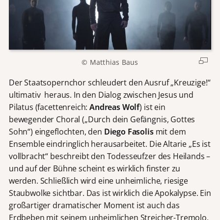
© Matthias Baus
Der Staatsopernchor schleudert den Ausruf „Kreuzige!“
ultimativ heraus. In den Dialog zwischen Jesus und
Pilatus (facettenreich:
Andreas Wolf
) ist ein
bewegender Choral („Durch dein Gefängnis, Gottes
Sohn“) eingeflochten, den
Diego Fasolis
mit dem
Ensemble eindringlich herausarbeitet. Die Altarie „Es ist
vollbracht“ beschreibt den Todesseufzer des Heilands –
und auf der Bühne scheint es wirklich finster zu
werden. Schließlich wird eine unheimliche, riesige
Staubwolke sichtbar. Das ist wirklich die Apokalypse. Ein
großartiger dramatischer Moment ist auch das
Erdbeben mit seinem unheimlichen Streicher-Tremolo,