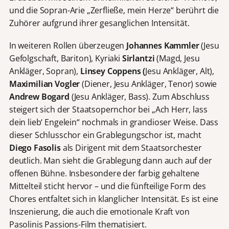
und die Sopran-Arie „Zerfließe, mein Herze“ berührt die
Zuhörer aufgrund ihrer gesanglichen Intensität.
In weiteren Rollen überzeugen
Johannes Kammler
(Jesu
Gefolgschaft, Bariton), Kyriaki
Sirlantzi
(Magd, Jesu
Ankläger, Sopran),
Linsey Coppens (
Jesu Ankläger, Alt),
Maximilian Vogler
(Diener, Jesu Ankläger, Tenor) sowie
Andrew Bogard
(Jesu Ankläger, Bass). Zum Abschluss
steigert sich der Staatsopernchor bei „Ach Herr, lass
dein lieb‘ Engelein“ nochmals in grandioser Weise. Dass
dieser Schlusschor ein Grablegungschor ist, macht
Diego Fasolis
als Dirigent mit dem Staatsorchester
deutlich. Man sieht die Grablegung dann auch auf der
offenen Bühne. Insbesondere der farbig gehaltene
Mittelteil sticht hervor – und die fünfteilige Form des
Chores entfaltet sich in klanglicher Intensität. Es ist eine
Inszenierung, die auch die emotionale Kraft von
Pasolinis Passions-Film thematisiert.