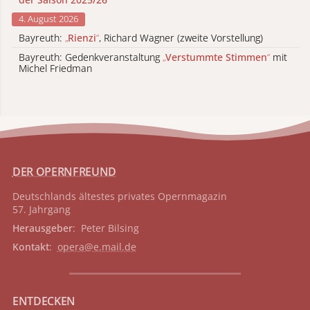
4. August 2026
Bayreuth:
„
Rienzi
“
, Richard Wagner (zweite Vorstellung)
Bayreuth: Gedenkveranstaltung
„
Verstummte Stimmen
“
mit
Michel Friedman
DER OPERNFREUND
Deutschlands ältestes privates
Opernmagazin
57. Jahrgang
Herausgeber
: Peter Bilsing
Kontakt
:
opera@e.mail.de
ENTDECKEN