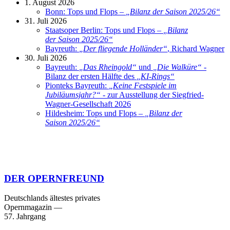
1. August 2026
Bonn: Tops und Flops –
„
Bilanz der Saison 2025/26
“
31. Juli 2026
Staatsoper Berlin: Tops und Flops –
„
Bilanz
der Saison 2025/26
“
Bayreuth:
„
Der fliegende Holländer
“
, Richard Wagner
30. Juli 2026
Bayreuth:
„
Das Rheingold
“
und
„
Die Walküre
“
-
Bilanz der ersten Hälfte des
„
KI-Rings
“
Pionteks Bayreuth:
„
Keine Festspiele im
Jubiläumsjahr?
“
- zur Ausstellung der Siegfried-
Wagner-Gesellschaft 2026
Hildesheim: Tops und Flops –
„
Bilanz der
Saison 2025/26
“
DER OPERNFREUND
Deutschlands ältestes privates
Opernmagazin
—
57. Jahrgang