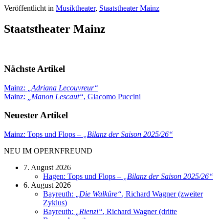
Veröffentlicht in
Musiktheater
,
Staatstheater Mainz
Staatstheater Mainz
Nächste Artikel
Mainz:
„
Adriana Lecouvreur
“
Mainz:
„
Manon Lescaut
“
, Giacomo Puccini
Neuester Artikel
Mainz: Tops und Flops –
„
Bilanz der Saison 2025/26
“
NEU IM OPERNFREUND
7. August 2026
Hagen: Tops und Flops –
„
Bilanz der Saison 2025/26
“
6. August 2026
Bayreuth:
„
Die Walküre
“
, Richard Wagner (zweiter
Zyklus)
Bayreuth:
„
Rienzi
“
, Richard Wagner (dritte