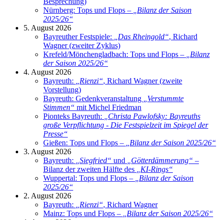
Besprechung)
Nürnberg: Tops und Flops –
„
Bilanz der Saison
2025/26
“
5. August 2026
Bayreuther Festspiele:
„
Das Rheingold
“
, Richard
Wagner (zweiter Zyklus)
Krefeld/Mönchengladbach: Tops und Flops –
„
Bilanz
der Saison 2025/26
“
4. August 2026
Bayreuth:
„
Rienzi
“
, Richard Wagner (zweite
Vorstellung)
Bayreuth: Gedenkveranstaltung
„
Verstummte
Stimmen
“
mit Michel Friedman
Pionteks Bayreuth:
„
Christa Pawlofsky: Bayreuths
große Verpflichtung - Die Festspielzeit im Spiegel der
Presse
“
Gießen: Tops und Flops –
„
Bilanz der Saison 2025/26
“
3. August 2026
Bayreuth:
„
Siegfried
“
und
„
Götterdämmerung
“
–
Bilanz der zweiten Hälfte des
„
KI-Rings
“
Wuppertal: Tops und Flops –
„
Bilanz der Saison
2025/26
“
2. August 2026
Bayreuth:
„
Rienzi
“
, Richard Wagner
Mainz: Tops und Flops –
„
Bilanz der Saison 2025/26
“