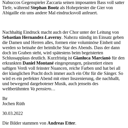
Nabuccos Gegenspieler Zaccaria seinen imposanten Bass voll satter
Tiefe, während
Stephan Bootz
als Hohepriester die Gier von
Abigaille ein ums andere Mal eindrucksvoll anfeuert.
Nachhaltig Eindruck macht auch der Chor unter der Leitung von
Sebastian Hernandez-Laverny
. Nahezu ständig im Einsatz geben
die Damen und Herren alles, formen eine voluminöse Einheit und
werden so beinahe der heimliche Star des Abends. Dass der dann
doch im Graben steht, wird spätestens beim begeisterten
Schlussapplaus deutlich. Kurzfristig ist
Gianluca Marcianò
für den
erkrankten
Daniel Montané
eingesprungen, präsentiert einen
saftigen Verdi voll feinster Nuancen, reiche Farben und hat bei all
der klanglichen Pracht doch immer auch ein Ohr für die Sänger. So
wird es ein perfekter Abend mit einer Inszenierung, die nachhallt,
und bewegend dargebotener Musik, auch jenseits des
weltberühmten
Va pensiero…
Ihr
Jochen Rüth
30.03.2022
Die Bilder stammen von
Andreas Etter
.