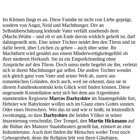
Im Kleinen fängt es an. Diese Familie ist nicht von Liebe geprägt,
sondern von Angst, Neid und Machthunger. Der an
Selbstüberschätzung leidende Vater verfällt zusehends dem
(Macht-)Wahn – und ob er am Ende davon wirklich geheilt ist, darf
dahingestellt sein. Eine seiner Töchter neidet ihm den Thron und ist
dafür bereit, über Leichen zu gehen – auch über seine. Ihr
Machtdurst wird genährt aus einem Minderwertigkeitsgefühl ob
ihrer niederen Herkunft. Sie ist ein Emporkömmling ohne
Ansprüche auf den Thron. Doch umso mehr begehrt sie ihn, verletzt
sich in ihrem Machthunger gar selbst. Die andere Tochter wendet
sich gleich ganz vom Vater und seiner Welt ab, zuerst aus
romantischen Gründen, doch auch, weil sie erkennt, dass sie in
diesem Familienkonstrukt kein Glück wird finden können. Diese
ungesunde Konstellation setzt sich bei dem aus Argentinien
stammenden Regisseur
Marcos Darbyshire
im Staatengebilde fort,
Hebräer wie Babylonier wollen sich im Glanz eines Gottes sonnen.
Oder eines Herrschers. Wer das ist und wie er heißt, ist letztendlich
zweitrangig, so dass
Darbyshire
die beiden Völker in seiner
Inszenierung verschmilzt. Der Tempel, den
Martin Hickmann
auf
die Bühne des Mainzer Staatstheaters gestellt hat, erinnert an eine
Industrieruine. Auch dort finden die Menschen weder Trost noch
Geborgenheit, denn die Religion lebt von ihren Gläubigen,