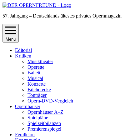
57. Jahrgang – Deutschlands ältestes privates Opernmagazin
Menü
Editorial
Kritiken
Musiktheater
Operette
Ballett
Musical
Konzerte
Bücherecke
Tonträger
Opern-DVD-Vergleich
Opernhäuser
Opernhäuser A–Z
Spielpläne
Spielzeitbilanzen
Premierenspiegel
Feuilleton