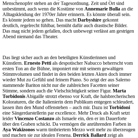
Menschenopfer stehen an der Tagesordnung. Zeit und Ort sind
unbestimmt, auch wenn die Kostüme von
Annemarie Bulla
an die
Alltagskleidung der 1970er Jahre erinnern. Es könnte überall sein.
Es könnte jedem so gehen. Das macht
Darbyshire
gekonnt
deutlich, regelrecht fühlbar, bemüht dafür auch drastische Bilder.
Das mag nicht jedem gefallen, doch unbewegt verlässt am gestrigen
Abend niemand das Theater.
Das liegt sicher auch an den beteiligten Künstlerinnen und
Künstlern.
Ernesto Petti
als despotischer Nabucco beherrscht vom
ersten Ton an die Bühne, imponiert mir mit seinem gewaltigen
Stimmvolumen und findet in den beiden letzten Akten doch immer
wieder Mut zu Gefühl und feinem Piano. So zeigt der aus Salerno
stammende Bariton nicht nur die zahlreichen Facetten seiner
Stimme, sondern auch die Vielschichtigkeit seiner Figur.
Marta
Torbidonis
Abigaille strotzt ebenso vor Kraft, die halsbrecherischen
Koloraturen, die die Italienierin dem Publikum entgegen schleudert,
lassen ihm den Mund offenstehen – auch mir. Dazu ist
Torbidoni
eine Sängerdarstellerin par excellence. Mehr Druck als Kraft setzt
leider
Vincenzo Costanzo
als Ismaele ein, den er im Dauerforte
über den Graben schickt. Da vermögen die anrührenden Farben in
Aya Wakizonos
warm timbriertem Mezzo weit mehr zu überzeugen
und machen sie zur idealen Fenena.
Derrick Ballard
zeigt als