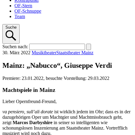
Kontrapunkt
OF-Stern
OF-Schnuppe
Team
Suche
Suchen
nach
:
30. März 2022
Musiktheater
Staatstheater Mainz
Mainz: „Nabucco“, Giuseppe Verdi
Premiere: 23.01.2022, besuchte Vorstellung: 29.03.2022
Machtspiele in Mainz
Lieber Opernfreund-Freund,
va pensiero, sull’ali dorate
ist wirklich jedem im Ohr; dass es in der
dazugehörigen Oper um Machtgier und Machtmissbrauch geht,
zeigt
Marcos Darbyshire
in seiner so intelligenten wie
schonungslosen Inszenierung am Staatstheater Mainz. Vortrefflich
musiziert wird noch dazu.