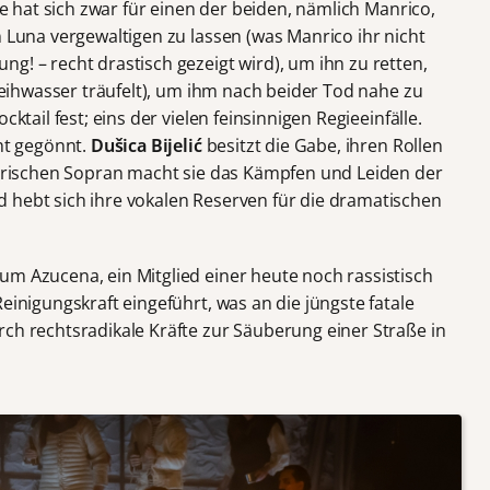
Sie hat sich zwar für einen der beiden, nämlich Manrico,
n Luna vergewaltigen zu lassen (was Manrico ihr nicht
g! – recht drastisch gezeigt wird), um ihn zu retten,
 Weihwasser träufelt), um ihm nach beider Tod nahe zu
cktail fest; eins der vielen feinsinnigen Regieeinfälle.
cht gegönnt.
Dušica Bijelić
besitzt die Gabe, ihren Rollen
 lyrischen Sopran macht sie das Kämpfen und Leiden der
 hebt sich ihre vokalen Reserven für die dramatischen
um Azucena, ein Mitglied einer heute noch rassistisch
einigungskraft eingeführt, was an die jüngste fatale
rch rechtsradikale Kräfte zur Säuberung einer Straße in