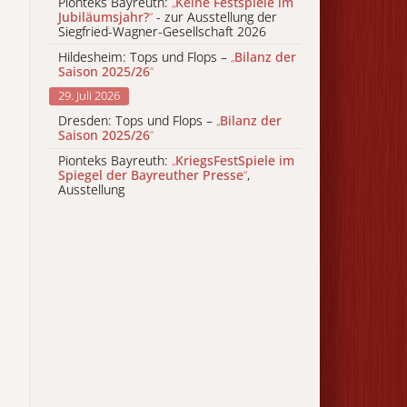
Pionteks Bayreuth:
„
Keine Festspiele im
Jubiläumsjahr?
“
- zur Ausstellung der
Siegfried-Wagner-Gesellschaft 2026
Hildesheim: Tops und Flops –
„
Bilanz der
Saison 2025/26
“
29. Juli 2026
Dresden: Tops und Flops –
„
Bilanz der
Saison 2025/26
“
Pionteks Bayreuth:
„
KriegsFestSpiele im
Spiegel der Bayreuther Presse
“
,
Ausstellung