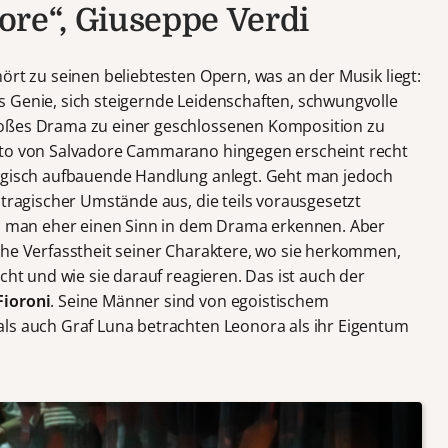
tore“, Giuseppe Verdi
ört zu seinen beliebtesten Opern, was an der Musik liegt:
 Genie, sich steigernde Leidenschaften, schwungvolle
roßes Drama zu einer geschlossenen Komposition zu
tto von Salvadore Cammarano hingegen erscheint recht
logisch aufbauende Handlung anlegt. Geht man jedoch
 tragischer Umstände aus, die teils vorausgesetzt
nn man eher einen Sinn in dem Drama erkennen. Aber
che Verfasstheit seiner Charaktere, wo sie herkommen,
cht und wie sie darauf reagieren. Das ist auch der
Fioroni
. Seine Männer sind von egoistischem
ls auch Graf Luna betrachten Leonora als ihr Eigentum