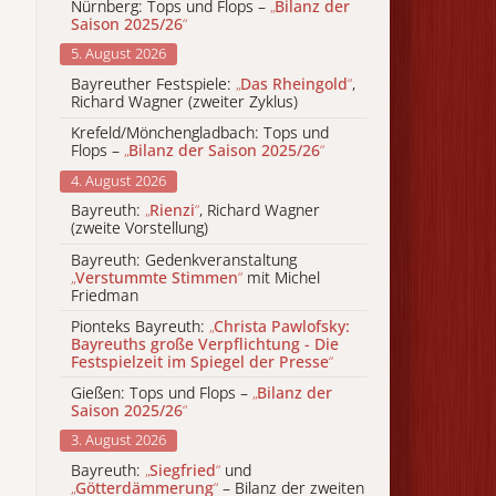
Nürnberg: Tops und Flops –
„
Bilanz der
Saison 2025/26
“
5. August 2026
Bayreuther Festspiele:
„
Das Rheingold
“
,
Richard Wagner (zweiter Zyklus)
Krefeld/Mönchengladbach: Tops und
Flops –
„
Bilanz der Saison 2025/26
“
4. August 2026
Bayreuth:
„
Rienzi
“
, Richard Wagner
(zweite Vorstellung)
Bayreuth: Gedenkveranstaltung
„
Verstummte Stimmen
“
mit Michel
Friedman
Pionteks Bayreuth:
„
Christa Pawlofsky:
Bayreuths große Verpflichtung - Die
Festspielzeit im Spiegel der Presse
“
Gießen: Tops und Flops –
„
Bilanz der
Saison 2025/26
“
3. August 2026
Bayreuth:
„
Siegfried
“
und
„
Götterdämmerung
“
– Bilanz der zweiten