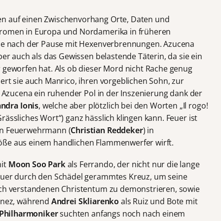
en auf einen Zwischenvorhang Orte, Daten und
gromen in Europa und Nordamerika in früheren
iche nach der Pause mit Hexenverbrennungen. Azucena
ber auch als das Gewissen belastende Täterin, da sie ein
r geworfen hat. Als ob dieser Mord nicht Rache genug
ert sie auch Manrico, ihren vorgeblichen Sohn, zur
st Azucena ein ruhender Pol in der Inszenierung dank der
ndra Ionis
, welche aber plötzlich bei den Worten „Il rogo!
rässliches Wort“) ganz hässlich klingen kann. Feuer ist
len Feuerwehrmann (
Christian Reddeker
) in
öße aus einem handlichen Flammenwerfer wirft.
mit
Moon Soo Park
als Ferrando, der nicht nur die lange
 quer durch den Schädel gerammtes Kreuz, um seine
lsch verstandenen Christentum zu demonstrieren, sowie
 Inez, während
Andrei Skliarenko
als Ruiz und Bote mit
 Philharmoniker
suchten anfangs noch nach einem