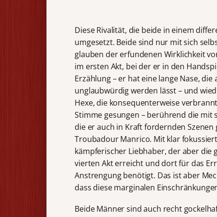
Diese Rivalität, die beide in einem diff
umgesetzt. Beide sind nur mit sich selbs
glauben der erfundenen Wirklichkeit vo
im ersten Akt, bei der er in den Handsp
Erzählung – er hat eine lange Nase, die
unglaubwürdig werden lässt – und wiede
Hexe, die konsequenterweise verbrannt
Stimme gesungen – berührend die mit 
die er auch in Kraft fordernden Szenen g
Troubadour Manrico. Mit klar fokussiert
kämpferischer Liebhaber, der aber die g
vierten Akt erreicht und dort für das E
Anstrengung benötigt. Das ist aber Me
dass diese marginalen Einschränkungen
Beide Männer sind auch recht gockelhaft 