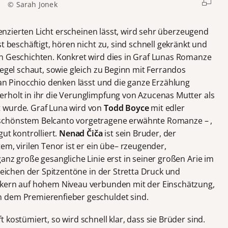
© Sarah Jonek
erenzierten Licht erscheinen lässt, wird sehr überzeugend
t beschäftigt, hören nicht zu, sind schnell gekränkt und
n Geschichten. Konkret wird dies in Graf Lunas Romanze
iegel schaut, sowie gleich zu Beginn mit Ferrandos
 an Pinocchio denken lässt und die ganze Erzählung
rholt in ihr die Verunglimpfung von Azucenas Mutter als
 wurde. Graf Luna wird von
Todd Boyce
mit edler
schönstem Belcanto vorgetragene erwähnte Romanze – ,
ut kontrolliert.
Nenad Čiča
ist sein Bruder, der
em, virilen Tenor ist er ein übe– rzeugender,
anz große gesangliche Linie erst in seiner großen Arie im
rreichen der Spitzentöne in der Stretta Druck und
ckern auf hohem Niveau verbunden mit der Einschätzung,
 dem Premierenfieber geschuldet sind.
kostümiert, so wird schnell klar, dass sie Brüder sind.