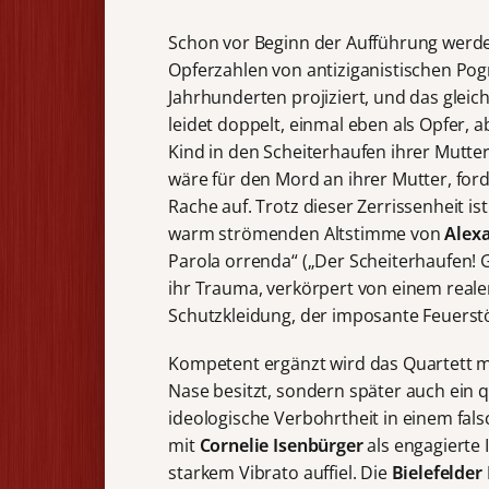
Schon vor Beginn der Aufführung werd
Opferzahlen von antiziganistischen Po
Jahrhunderten projiziert, und das gle
leidet doppelt, einmal eben als Opfer, a
Kind in den Scheiterhaufen ihrer Mutte
wäre für den Mord an ihrer Mutter, ford
Rache auf. Trotz dieser Zerrissenheit i
warm strömenden Altstimme von
Alexa
Parola orrenda“ („Der Scheiterhaufen! G
ihr Trauma, verkörpert von einem rea
Schutzkleidung, der imposante Feuerst
Kompetent ergänzt wird das Quartett 
Nase besitzt, sondern später auch ein
ideologische Verbohrtheit in einem fa
mit
Cornelie Isenbürger
als engagierte
starkem Vibrato auffiel. Die
Bielefelder