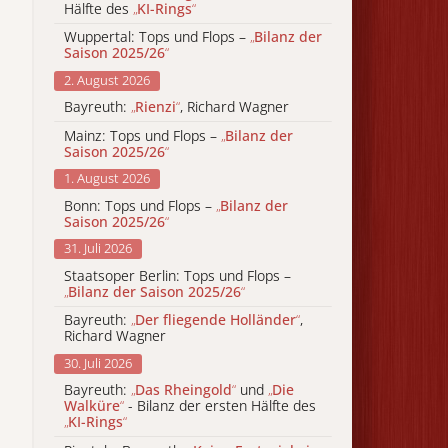
Hälfte des
„
KI-Rings
“
Wuppertal: Tops und Flops –
„
Bilanz der
Saison 2025/26
“
2. August 2026
Bayreuth:
„
Rienzi
“
, Richard Wagner
Mainz: Tops und Flops –
„
Bilanz der
Saison 2025/26
“
1. August 2026
Bonn: Tops und Flops –
„
Bilanz der
Saison 2025/26
“
31. Juli 2026
Staatsoper Berlin: Tops und Flops –
„
Bilanz der Saison 2025/26
“
Bayreuth:
„
Der fliegende Holländer
“
,
Richard Wagner
30. Juli 2026
Bayreuth:
„
Das Rheingold
“
und
„
Die
Walküre
“
- Bilanz der ersten Hälfte des
„
KI-Rings
“