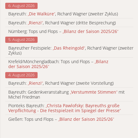
6. August 2026
Bayreuth:
„
Die Walküre
“
, Richard Wagner (zweiter Zyklus)
Bayreuth:
„
Rienzi
“
, Richard Wagner (dritte Besprechung)
Nürnberg: Tops und Flops –
„
Bilanz der Saison 2025/26
“
5. August 2026
Bayreuther Festspiele:
„
Das Rheingold
“
, Richard Wagner (zweiter
Zyklus)
Krefeld/Mönchengladbach: Tops und Flops –
„
Bilanz
der Saison 2025/26
“
4. August 2026
Bayreuth:
„
Rienzi
“
, Richard Wagner (zweite Vorstellung)
Bayreuth: Gedenkveranstaltung
„
Verstummte Stimmen
“
mit
Michel Friedman
Pionteks Bayreuth:
„
Christa Pawlofsky: Bayreuths große
Verpflichtung - Die Festspielzeit im Spiegel der Presse
“
Gießen: Tops und Flops –
„
Bilanz der Saison 2025/26
“