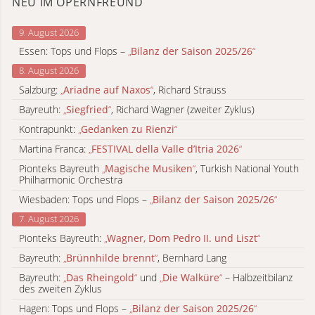
NEU IM OPERNFREUND
9. August 2026
Essen: Tops und Flops –
„
Bilanz der Saison 2025/26
“
8. August 2026
Salzburg:
„
Ariadne auf Naxos
“
, Richard Strauss
Bayreuth:
„
Siegfried
“
, Richard Wagner (zweiter Zyklus)
Kontrapunkt:
„
Gedanken zu Rienzi
“
Martina Franca:
„
FESTIVAL della Valle d’Itria 2026
“
Pionteks Bayreuth
„
Magische Musiken
“
, Turkish National Youth
Philharmonic Orchestra
Wiesbaden: Tops und Flops –
„
Bilanz der Saison 2025/26
“
7. August 2026
Pionteks Bayreuth:
„
Wagner, Dom Pedro II. und Liszt
“
Bayreuth:
„
Brünnhilde brennt
“
, Bernhard Lang
Bayreuth:
„
Das Rheingold
“
und
„
Die Walküre
“
– Halbzeitbilanz
des zweiten Zyklus
Hagen: Tops und Flops –
„
Bilanz der Saison 2025/26
“