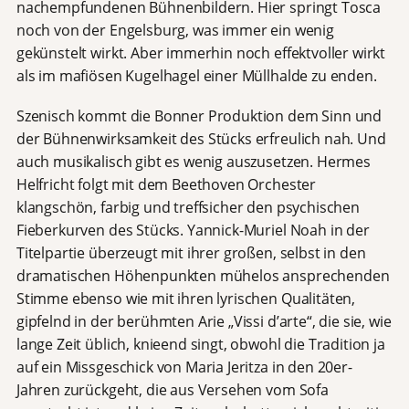
nachempfundenen Bühnenbildern. Hier springt Tosca
noch von der Engelsburg, was immer ein wenig
gekünstelt wirkt. Aber immerhin noch effektvoller wirkt
als im mafiösen Kugelhagel einer Müllhalde zu enden.
Szenisch kommt die Bonner Produktion dem Sinn und
der Bühnenwirksamkeit des Stücks erfreulich nah. Und
auch musikalisch gibt es wenig auszusetzen. Hermes
Helfricht folgt mit dem Beethoven Orchester
klangschön, farbig und treffsicher den psychischen
Fieberkurven des Stücks. Yannick-Muriel Noah in der
Titelpartie überzeugt mit ihrer großen, selbst in den
dramatischen Höhenpunkten mühelos ansprechenden
Stimme ebenso wie mit ihren lyrischen Qualitäten,
gipfelnd in der berühmten Arie „Vissi d’arte“, die sie, wie
lange Zeit üblich, knieend singt, obwohl die Tradition ja
auf ein Missgeschick von Maria Jeritza in den 20er-
Jahren zurückgeht, die aus Versehen vom Sofa