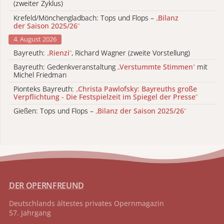
(zweiter Zyklus)
Krefeld/Mönchengladbach: Tops und Flops –
„
Bilanz
der Saison 2025/26
“
4. August 2026
Bayreuth:
„
Rienzi
“
, Richard Wagner (zweite Vorstellung)
Bayreuth: Gedenkveranstaltung
„
Verstummte Stimmen
“
mit
Michel Friedman
Pionteks Bayreuth:
„
Christa Pawlofsky: Bayreuths große
Verpflichtung - Die Festspielzeit im Spiegel der Presse
“
Gießen: Tops und Flops –
„
Bilanz der Saison 2025/26
“
DER OPERNFREUND
Deutschlands ältestes privates
Opernmagazin
57. Jahrgang