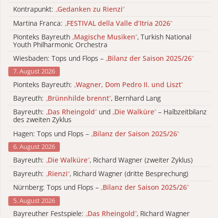
Kontrapunkt:
„
Gedanken zu Rienzi
“
Martina Franca:
„
FESTIVAL della Valle d’Itria 2026
“
Pionteks Bayreuth
„
Magische Musiken
“
, Turkish National
Youth Philharmonic Orchestra
Wiesbaden: Tops und Flops –
„
Bilanz der Saison 2025/26
“
7. August 2026
Pionteks Bayreuth:
„
Wagner, Dom Pedro II. und Liszt
“
Bayreuth:
„
Brünnhilde brennt
“
, Bernhard Lang
Bayreuth:
„
Das Rheingold
“
und
„
Die Walküre
“
– Halbzeitbilanz
des zweiten Zyklus
Hagen: Tops und Flops –
„
Bilanz der Saison 2025/26
“
6. August 2026
Bayreuth:
„
Die Walküre
“
, Richard Wagner (zweiter Zyklus)
Bayreuth:
„
Rienzi
“
, Richard Wagner (dritte Besprechung)
Nürnberg: Tops und Flops –
„
Bilanz der Saison 2025/26
“
5. August 2026
Bayreuther Festspiele:
„
Das Rheingold
“
, Richard Wagner