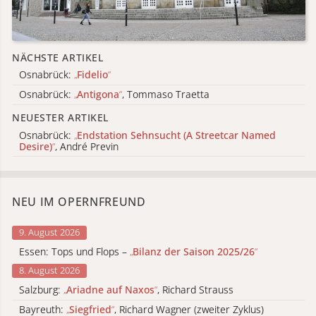
NÄCHSTE ARTIKEL
Osnabrück:
„
Fidelio
“
Osnabrück:
„
Antigona
“
, Tommaso Traetta
NEUESTER ARTIKEL
Osnabrück:
„
Endstation Sehnsucht (A Streetcar Named
Desire)
“
, André Previn
NEU IM OPERNFREUND
9. August 2026
Essen: Tops und Flops –
„
Bilanz der Saison 2025/26
“
8. August 2026
Salzburg:
„
Ariadne auf Naxos
“
, Richard Strauss
Bayreuth:
„
Siegfried
“
, Richard Wagner (zweiter Zyklus)