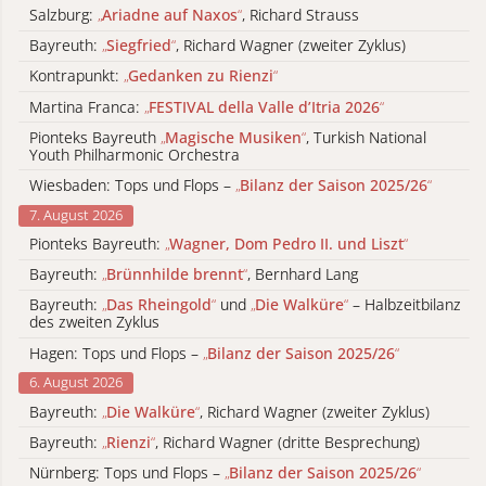
Salzburg:
„
Ariadne auf Naxos
“
, Richard Strauss
Bayreuth:
„
Siegfried
“
, Richard Wagner (zweiter Zyklus)
Kontrapunkt:
„
Gedanken zu Rienzi
“
Martina Franca:
„
FESTIVAL della Valle d’Itria 2026
“
Pionteks Bayreuth
„
Magische Musiken
“
, Turkish National
Youth Philharmonic Orchestra
Wiesbaden: Tops und Flops –
„
Bilanz der Saison 2025/26
“
7. August 2026
Pionteks Bayreuth:
„
Wagner, Dom Pedro II. und Liszt
“
Bayreuth:
„
Brünnhilde brennt
“
, Bernhard Lang
Bayreuth:
„
Das Rheingold
“
und
„
Die Walküre
“
– Halbzeitbilanz
des zweiten Zyklus
Hagen: Tops und Flops –
„
Bilanz der Saison 2025/26
“
6. August 2026
Bayreuth:
„
Die Walküre
“
, Richard Wagner (zweiter Zyklus)
Bayreuth:
„
Rienzi
“
, Richard Wagner (dritte Besprechung)
Nürnberg: Tops und Flops –
„
Bilanz der Saison 2025/26
“