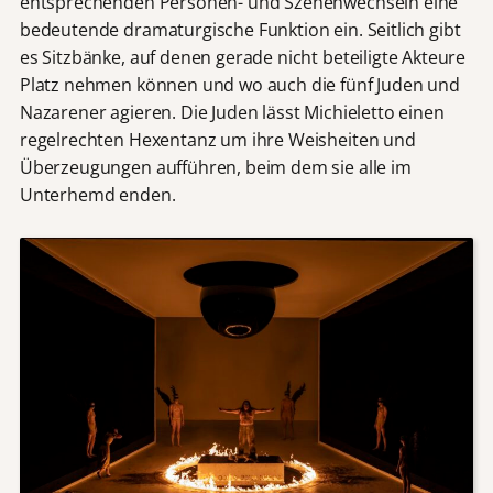
entsprechenden Personen- und Szenenwechseln eine
bedeutende dramaturgische Funktion ein. Seitlich gibt
es Sitzbänke, auf denen gerade nicht beteiligte Akteure
Platz nehmen können und wo auch die fünf Juden und
Nazarener agieren. Die Juden lässt Michieletto einen
regelrechten Hexentanz um ihre Weisheiten und
Überzeugungen aufführen, beim dem sie alle im
Unterhemd enden.