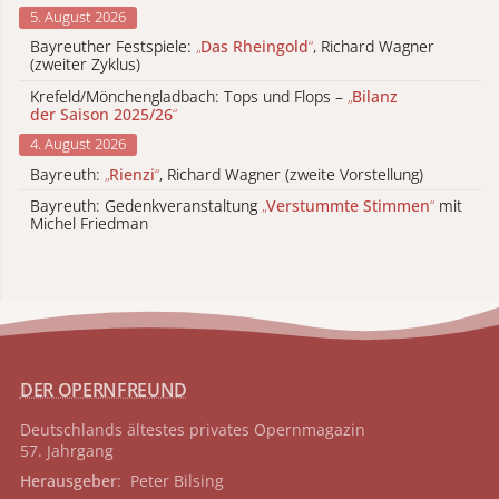
5. August 2026
Bayreuther Festspiele:
„
Das Rheingold
“
, Richard Wagner
(zweiter Zyklus)
Krefeld/Mönchengladbach: Tops und Flops –
„
Bilanz
der Saison 2025/26
“
4. August 2026
Bayreuth:
„
Rienzi
“
, Richard Wagner (zweite Vorstellung)
Bayreuth: Gedenkveranstaltung
„
Verstummte Stimmen
“
mit
Michel Friedman
DER OPERNFREUND
Deutschlands ältestes privates
Opernmagazin
57. Jahrgang
Herausgeber
: Peter Bilsing