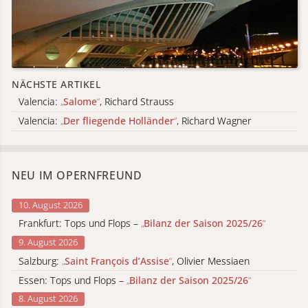
NÄCHSTE ARTIKEL
Valencia:
„
Salome
“
, Richard Strauss
Valencia:
„
Der fliegende Holländer
“
, Richard Wagner
NEU IM OPERNFREUND
10. August 2026
Frankfurt: Tops und Flops –
„
Bilanz der Saison 2025/26
“
9. August 2026
Salzburg:
„
Saint François d’Assise
“
, Olivier Messiaen
Essen: Tops und Flops –
„
Bilanz der Saison 2025/26
“
8. August 2026