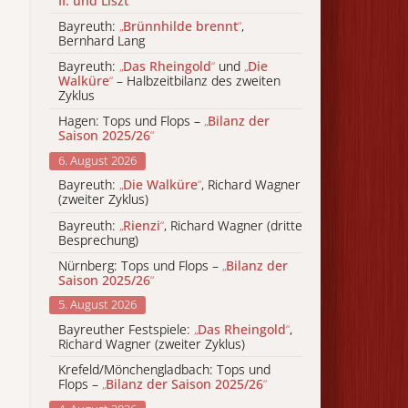
II. und Liszt
“
Bayreuth:
„
Brünnhilde brennt
“
,
Bernhard Lang
Bayreuth:
„
Das Rheingold
“
und
„
Die
Walküre
“
– Halbzeitbilanz des zweiten
Zyklus
Hagen: Tops und Flops –
„
Bilanz der
Saison 2025/26
“
6. August 2026
Bayreuth:
„
Die Walküre
“
, Richard Wagner
(zweiter Zyklus)
Bayreuth:
„
Rienzi
“
, Richard Wagner (dritte
Besprechung)
Nürnberg: Tops und Flops –
„
Bilanz der
Saison 2025/26
“
5. August 2026
Bayreuther Festspiele:
„
Das Rheingold
“
,
Richard Wagner (zweiter Zyklus)
Krefeld/Mönchengladbach: Tops und
Flops –
„
Bilanz der Saison 2025/26
“