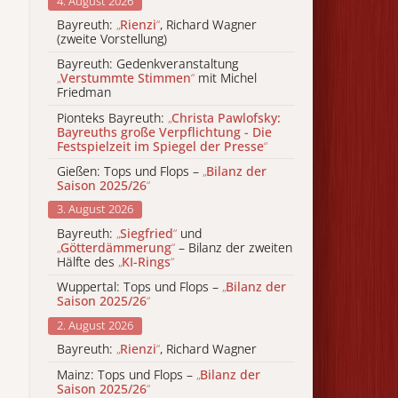
4. August 2026
Bayreuth:
„
Rienzi
“
, Richard Wagner
(zweite Vorstellung)
Bayreuth: Gedenkveranstaltung
„
Verstummte Stimmen
“
mit Michel
Friedman
Pionteks Bayreuth:
„
Christa Pawlofsky:
Bayreuths große Verpflichtung - Die
Festspielzeit im Spiegel der Presse
“
Gießen: Tops und Flops –
„
Bilanz der
Saison 2025/26
“
3. August 2026
Bayreuth:
„
Siegfried
“
und
„
Götterdämmerung
“
– Bilanz der zweiten
Hälfte des
„
KI-Rings
“
Wuppertal: Tops und Flops –
„
Bilanz der
Saison 2025/26
“
2. August 2026
Bayreuth:
„
Rienzi
“
, Richard Wagner
Mainz: Tops und Flops –
„
Bilanz der
Saison 2025/26
“