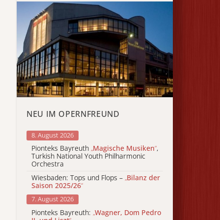
NEU IM OPERNFREUND
8. August 2026
Pionteks Bayreuth
„
Magische Musiken
“
,
Turkish National Youth Philharmonic
Orchestra
Wiesbaden: Tops und Flops –
„
Bilanz der
Saison 2025/26
“
7. August 2026
Pionteks Bayreuth:
„
Wagner, Dom Pedro