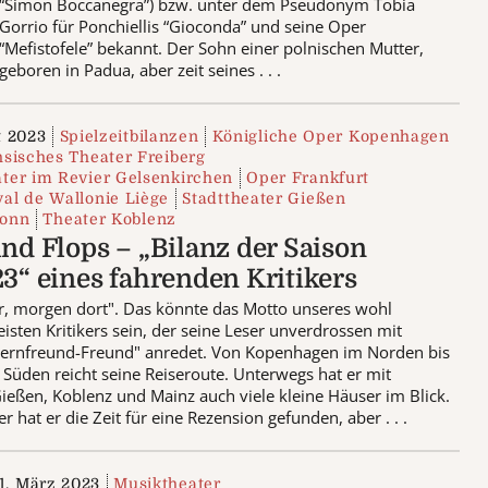
“Simon Boccanegra”) bzw. unter dem Pseudonym Tobia
Gorrio für Ponchiellis “Gioconda” und seine Oper
“Mefistofele” bekannt. Der Sohn einer polnischen Mutter,
geboren in Padua, aber zeit seines . . .
t 2023
Spielzeitbilanzen
Königliche Oper Kopenhagen
hsisches Theater Freiberg
ter im Revier Gelsenkirchen
Oper Frankfurt
al de Wallonie Liège
Stadttheater Gießen
Bonn
Theater Koblenz
nd Flops – „Bilanz der Saison
3“ eines fahrenden Kritikers
r, morgen dort". Das könnte das Motto unseres wohl
eisten Kritikers sein, der seine Leser unverdrossen mit
pernfreund-Freund" anredet. Von Kopenhagen im Norden bis
m Süden reicht seine Reiseroute. Unterwegs hat er mit
Gießen, Koblenz und Mainz auch viele kleine Häuser im Blick.
 hat er die Zeit für eine Rezension gefunden, aber . . .
1. März 2023
Musiktheater