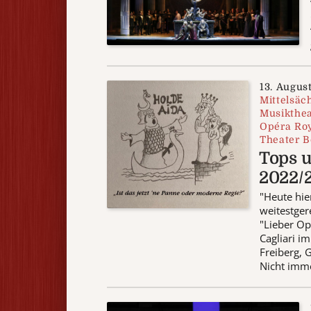
13. Augus
Mittelsäc
Musikthea
Opéra Roy
Theater 
Tops u
2022/2
"Heute hie
weitestger
"Lieber O
Cagliari i
Freiberg, 
Nicht immer