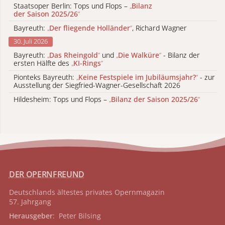
Staatsoper Berlin: Tops und Flops –
„
Bilanz
der Saison 2025/26
“
Bayreuth:
„
Der fliegende Holländer
“
, Richard Wagner
30. Juli 2026
Bayreuth:
„
Das Rheingold
“
und
„
Die Walküre
“
- Bilanz der
ersten Hälfte des
„
KI-Rings
“
Pionteks Bayreuth:
„
Keine Festspiele im Jubiläumsjahr?
“
- zur
Ausstellung der Siegfried-Wagner-Gesellschaft 2026
Hildesheim: Tops und Flops –
„
Bilanz der Saison 2025/26
“
DER OPERNFREUND
Deutschlands ältestes privates
Opernmagazin
57. Jahrgang
Herausgeber
: Peter Bilsing