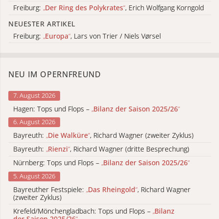
Freiburg:
„
Der Ring des Polykrates
“
, Erich Wolfgang Korngold
NEUESTER ARTIKEL
Freiburg:
„
Europa
“
, Lars von Trier / Niels Vørsel
NEU IM OPERNFREUND
7. August 2026
Hagen: Tops und Flops –
„
Bilanz der Saison 2025/26
“
6. August 2026
Bayreuth:
„
Die Walküre
“
, Richard Wagner (zweiter Zyklus)
Bayreuth:
„
Rienzi
“
, Richard Wagner (dritte Besprechung)
Nürnberg: Tops und Flops –
„
Bilanz der Saison 2025/26
“
5. August 2026
Bayreuther Festspiele:
„
Das Rheingold
“
, Richard Wagner
(zweiter Zyklus)
Krefeld/Mönchengladbach: Tops und Flops –
„
Bilanz
der Saison 2025/26
“