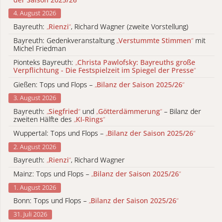
4. August 2026
Bayreuth:
„
Rienzi
“
, Richard Wagner (zweite Vorstellung)
Bayreuth: Gedenkveranstaltung
„
Verstummte Stimmen
“
mit
Michel Friedman
Pionteks Bayreuth:
„
Christa Pawlofsky: Bayreuths große
Verpflichtung - Die Festspielzeit im Spiegel der Presse
“
Gießen: Tops und Flops –
„
Bilanz der Saison 2025/26
“
3. August 2026
Bayreuth:
„
Siegfried
“
und
„
Götterdämmerung
“
– Bilanz der
zweiten Hälfte des
„
KI-Rings
“
Wuppertal: Tops und Flops –
„
Bilanz der Saison 2025/26
“
2. August 2026
Bayreuth:
„
Rienzi
“
, Richard Wagner
Mainz: Tops und Flops –
„
Bilanz der Saison 2025/26
“
1. August 2026
Bonn: Tops und Flops –
„
Bilanz der Saison 2025/26
“
31. Juli 2026