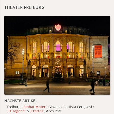
THEATER FREIBURG
NÄCHSTE ARTIKEL
Freiburg:
„
Stabat Mater
“
, Giovanni Battista Pergolesi /
„
Trisagone
“
&
„
Fratres
“
, Arvo Pärt