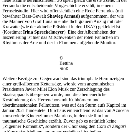
neue Räume hereinschieben. So spielt gleich die erste Szene, in der
Ferrando die entscheidende Vorgeschichte erzählt, in einem
Fernsehstudio. Hier wird offensichtlich eine Rede Ferrandos (mit
bewährter Bass-Gewalt
Shavleg Armasi
) aufgenommen, der wie
die Männer von Graf Luna in einheitlich grauem Anzug mit roter
Krawatte (wie der aktuelle Präsident in den USA?) gekleidet ist
(Kostüme:
Irina Spreckelmeyer
). Eine der Albernheiten der
Inszenierung ist hier das Mitschwenken der roten Fähnchen im
Rhythmus der Arie und der in Flammen aufgehende Monitor.
©
Bettina
Stöß
Weitere Bezüge zur Gegenwart sind das triumphale Herumzeigen
einer grell-silbernen Kettensäge, wie sie vom argentinischen
Präsidenten Javier Milei Elon Musk zur Zerschlagung des
Staatsapparats übergeben wurde, und die abenteuerliche
Kostümierung des Herrenchors mit Kuhhörnern und
überdimensionalen Fellmützen, was auf den Sturm aufs Kapitol im
Januar 2021 hindeutete. Durchaus einleuchtend ist das von Azucena
konservierte Kinderzimmer Manricos, in dem sie ihm ihre
traumatische Geschichte erzählt. Zuvor gab es natürlich keine
„Zigeuner-Romantik“, sondern der Chor sang den
Coro di Zingari
in Konzertaufstellung aus zuvor verteilten Liedheften.