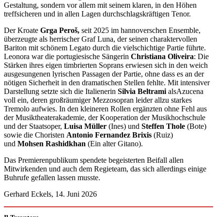
Gestaltung, sondern vor allem mit seinem klaren, in den Höhen
treffsicheren und in allen Lagen durchschlagskräftigen Tenor.
Der Kroate
Grga
Peroš,
seit 2025 im hannoverschen Ensemble,
überzeugte als herrischer Graf Luna, der seinen charaktervollen
Bariton mit schönem Legato durch die vielschichtige Partie führte.
Leonora war die portugiesische Sängerin
Christiana Oliveira
: Die
Stärken ihres eigen timbrierten Soprans erwiesen sich in den weich
ausgesungenen lyrischen Passagen der Partie, ohne dass es an der
nötigen Sicherheit in den dramatischen Stellen fehlte. Mit intensiver
Darstellung setzte sich die Italienerin
Silvia Beltrami
alsAzucena
voll ein, deren großräumiger Mezzosopran leider allzu starkes
Tremolo aufwies. In den kleineren Rollen ergänzten ohne Fehl aus
der Musiktheaterakademie, der Kooperation der Musikhochschule
und der Staatsoper,
Luisa Müller
(Ines) und
Steffen Thole
(Bote)
sowie die Choristen
Antonio
Fernandez Brixis
(Ruiz)
und
Mohsen Rashidkhan
(Ein alter Gitano).
Das Premierenpublikum spendete begeisterten Beifall allen
Mitwirkenden und auch dem Regieteam, das sich allerdings einige
Buhrufe gefallen lassen musste.
Gerhard Eckels, 14. Juni 2026