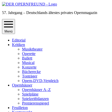
57. Jahrgang – Deutschlands ältestes privates Opernmagazin
Menü
Editorial
Kritiken
Musiktheater
Operette
Ballett
Musical
Konzerte
Bücherecke
Tonträger
Opern-DVD-Vergleich
Opernhäuser
Opernhäuser A–Z
Spielpläne
Spielzeitbilanzen
Premierenspiegel
Feuilleton