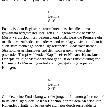
©
Bettina
Stöß
Positiv ist dem Regisseur anzurechnen, dass bei allen etwas
gewaltsam hergestellten Bezügen zur Gegenwart die herrliche
Musik Verdis doch stets beherrschend blieb. Dass die Premiere ein
musikalisch zufriedenstellender Abend war, lag zunächst an dem in
allen Instrumentengruppen ausgezeichneten Niedersächsischen
Staatsorchester Hannover und dem souveränen, jeweils die
passenden Tempi wählenden Kapellmeister
Masaru Kumakura
.
Der spielfreudige Staatsopernchor gefiel in der Einstudierung von
Lorenzo Da Rio
mit gewohnt kräftigen, gut ausgewogenen
Klängen.
©
Bettina
Stöß
Geradezu eine Entdeckung war der junge im Libanon geborene und
in Italien ausgebildete
Joseph Dahdah
, der mit dem Manrico sein
Rollendebüt hatte. Er begeisterte nicht nur durch seine lebhafte