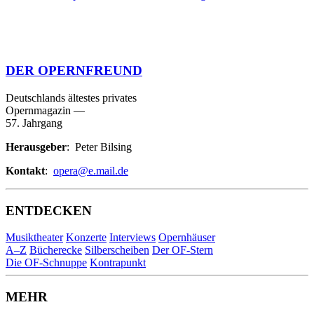
DER OPERNFREUND
Deutschlands ältestes privates
Opernmagazin
—
57. Jahrgang
Herausgeber
: Peter Bilsing
Kontakt
:
opera@e.mail.de
ENTDECKEN
Musiktheater
Konzerte
Interviews
Opernhäuser
A–Z
Bücherecke
Silberscheiben
Der OF-Stern
Die OF-Schnuppe
Kontrapunkt
MEHR