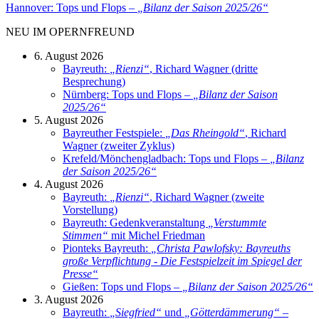
Hannover: Tops und Flops –
„
Bilanz der Saison 2025/26
“
NEU IM OPERNFREUND
6. August 2026
Bayreuth:
„
Rienzi
“
, Richard Wagner (dritte
Besprechung)
Nürnberg: Tops und Flops –
„
Bilanz der Saison
2025/26
“
5. August 2026
Bayreuther Festspiele:
„
Das Rheingold
“
, Richard
Wagner (zweiter Zyklus)
Krefeld/Mönchengladbach: Tops und Flops –
„
Bilanz
der Saison 2025/26
“
4. August 2026
Bayreuth:
„
Rienzi
“
, Richard Wagner (zweite
Vorstellung)
Bayreuth: Gedenkveranstaltung
„
Verstummte
Stimmen
“
mit Michel Friedman
Pionteks Bayreuth:
„
Christa Pawlofsky: Bayreuths
große Verpflichtung - Die Festspielzeit im Spiegel der
Presse
“
Gießen: Tops und Flops –
„
Bilanz der Saison 2025/26
“
3. August 2026
Bayreuth:
„
Siegfried
“
und
„
Götterdämmerung
“
–