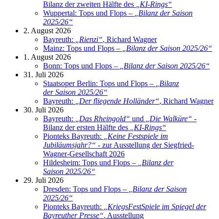
Bilanz der zweiten Hälfte des
„
KI-Rings
“
Wuppertal: Tops und Flops –
„
Bilanz der Saison
2025/26
“
2. August 2026
Bayreuth:
„
Rienzi
“
, Richard Wagner
Mainz: Tops und Flops –
„
Bilanz der Saison 2025/26
“
1. August 2026
Bonn: Tops und Flops –
„
Bilanz der Saison 2025/26
“
31. Juli 2026
Staatsoper Berlin: Tops und Flops –
„
Bilanz
der Saison 2025/26
“
Bayreuth:
„
Der fliegende Holländer
“
, Richard Wagner
30. Juli 2026
Bayreuth:
„
Das Rheingold
“
und
„
Die Walküre
“
-
Bilanz der ersten Hälfte des
„
KI-Rings
“
Pionteks Bayreuth:
„
Keine Festspiele im
Jubiläumsjahr?
“
- zur Ausstellung der Siegfried-
Wagner-Gesellschaft 2026
Hildesheim: Tops und Flops –
„
Bilanz der
Saison 2025/26
“
29. Juli 2026
Dresden: Tops und Flops –
„
Bilanz der Saison
2025/26
“
Pionteks Bayreuth:
„
KriegsFestSpiele im Spiegel der
Bayreuther Presse
“
, Ausstellung