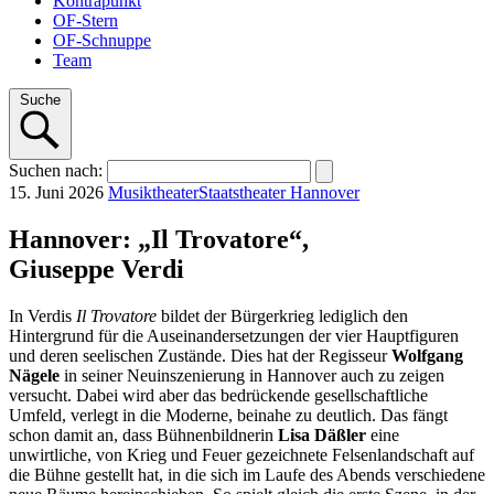
Kontrapunkt
OF-Stern
OF-Schnuppe
Team
Suche
Suchen
nach
:
15. Juni 2026
Musiktheater
Staatstheater Hannover
Hannover: „Il Trovatore“,
Giuseppe Verdi
In Verdis
Il Trovatore
bildet der Bürgerkrieg lediglich den
Hintergrund für die Auseinandersetzungen der vier Hauptfiguren
und deren seelischen Zustände. Dies hat der Regisseur
Wolfgang
Nägele
in seiner Neuinszenierung in Hannover auch zu zeigen
versucht. Dabei wird aber das bedrückende gesellschaftliche
Umfeld, verlegt in die Moderne, beinahe zu deutlich. Das fängt
schon damit an, dass Bühnenbildnerin
Lisa
Däßler
eine
unwirtliche, von Krieg und Feuer gezeichnete Felsenlandschaft auf
die Bühne gestellt hat, in die sich im Laufe des Abends verschiedene